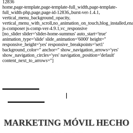
12836
home,page-template,page-template-full_width,page-template-
full_width-php,page,page-id-12836,,burst-ver-1.4.1,
vertical_menu_background_opacity,
vertical_menu_with_scroll,no_animation_on_touch,blog_installed,en
js-composer js-comp-ver-4.9.1,vc_responsive
[no_slider slider='slider-home-summus' auto_start='true'
animation_type='slide' slide_animation='6000' height=''
responsive_height='yes' responsive_breakpoints='set1'
background_color='' anchor='' show_navigation_arrows='yes'
show_navigation_circles='yes' navigation_position='default'
content_next_to_arrows='']
MARKETING MÓVIL HECHO