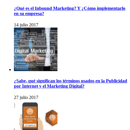
¿Qué es el Inbound Marketing? Y ¿Cómo implementarlo
en su empresa?
14 julio 2017
¿Sabe, qué significan los términos usados en la Publicidad
por Internet y el Marketing Digital?
27 julio 2017