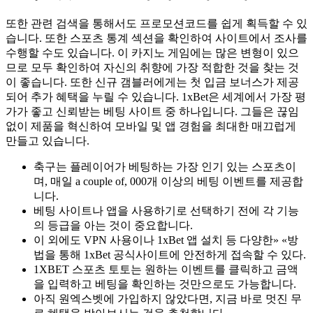
또한 관련 검색을 통해서도 프로모션코드를 쉽게 획득할 수 있
습니다. 또한 스포츠 통계 섹션을 확인하여 사이트에서 조사를
수행할 수도 있습니다. 이 카지노 게임에는 많은 변형이 있으
므로 모두 확인하여 자신의 취향에 가장 적합한 것을 찾는 것
이 좋습니다. 또한 신규 갬블러에게는 첫 입금 보너스가 제공
되어 추가 혜택을 누릴 수 있습니다. 1xBet은 세계에서 가장 평
가가 좋고 신뢰받는 베팅 사이트 중 하나입니다. 그들은 끊임
없이 제품을 혁신하여 모바일 및 앱 경험을 최대한 매끄럽게
만들고 있습니다.
축구는 플레이어가 베팅하는 가장 인기 있는 스포츠이
며, 매일 a couple of, 000개 이상의 베팅 이벤트를 제공합
니다.
베팅 사이트나 앱을 사용하기로 선택하기 전에 각 기능
의 등급을 아는 것이 중요합니다.
이 외에도 VPN 사용이나 1xBet 앱 설치 등 다양한» «방
법을 통해 1xBet 공식사이트에 안전하게 접속할 수 있다.
1XBET 스포츠 토토는 원하는 이벤트를 클릭하고 금액
을 입력하고 베팅을 확인하는 것만으로도 가능합니다.
아직 원엑스벳에 가입하지 않았다면, 지금 바로 멋진 무