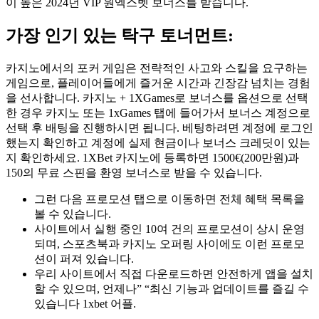
이 높은 2024년 VIP 원엑스벳 보너스를 받습니다.
가장 인기 있는 탁구 토너먼트:
카지노에서의 포커 게임은 전략적인 사고와 스킬을 요구하는
게임으로, 플레이어들에게 즐거운 시간과 긴장감 넘치는 경험
을 선사합니다. 카지노 + 1XGames로 보너스를 옵션으로 선택
한 경우 카지노 또는 1xGames 탭에 들어가서 보너스 계정으로
선택 후 배팅을 진행하시면 됩니다. 베팅하려면 계정에 로그인
했는지 확인하고 계정에 실제 현금이나 보너스 크레딧이 있는
지 확인하세요. 1XBet 카지노에 등록하면 1500€(200만원)과
150의 무료 스핀을 환영 보너스로 받을 수 있습니다.
그런 다음 프로모션 탭으로 이동하면 전체 혜택 목록을
볼 수 있습니다.
사이트에서 실행 중인 10여 건의 프로모션이 상시 운영
되며, 스포츠북과 카지노 오퍼링 사이에도 이런 프로모
션이 퍼져 있습니다.
우리 사이트에서 직접 다운로드하면 안전하게 앱을 설치
할 수 있으며, 언제나” “최신 기능과 업데이트를 즐길 수
있습니다 1xbet 어플.