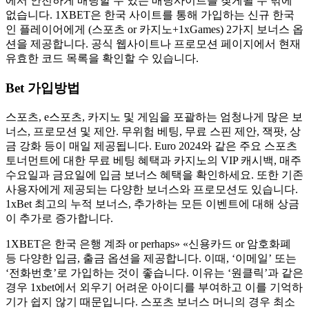
에서 안전하게 배팅할 수 있는 배팅사이트를 찾게될 수 밖에
없습니다. 1XBET은 한국 사이트를 통해 가입하는 신규 한국
인 플레이어에게 (스포츠 or 카지노+1xGames) 2가지 보너스 옵
션을 제공합니다. 공식 웹사이트나 프로모션 페이지에서 현재
유효한 코드 목록을 확인할 수 있습니다.
Bet 가입방법
스포츠, e스포츠, 카지노 및 게임을 포괄하는 엄청나게 많은 보
너스, 프로모션 및 제안. 무위험 베팅, 무료 스핀 제안, 잭팟, 상
금 강화 등이 매일 제공됩니다. Euro 2024와 같은 주요 스포츠
토너먼트에 대한 무료 베팅 혜택과 카지노의 VIP 캐시백, 매주
수요일과 금요일에 입금 보너스 혜택을 확인하세요. 또한 기존
사용자에게 제공되는 다양한 보너스와 프로모션도 있습니다.
1xBet 최고의 누적 보너스, 추가하는 모든 이벤트에 대해 상금
이 추가로 증가합니다.
1XBET은 한국 은행 계좌 or perhaps» «신용카드 or 암호화폐
등 다양한 입금, 출금 옵션을 제공합니다. 이때, ‘이메일’ 또는
‘전화번호’로 가입하는 것이 좋습니다. 이유는 ‘원클릭’과 같은
경우 1xbet에서 외우기 어려운 아이디를 부여하고 이를 기억하
기가 쉽지 않기 때문입니다. 스포츠 보너스 머니의 경우 최소