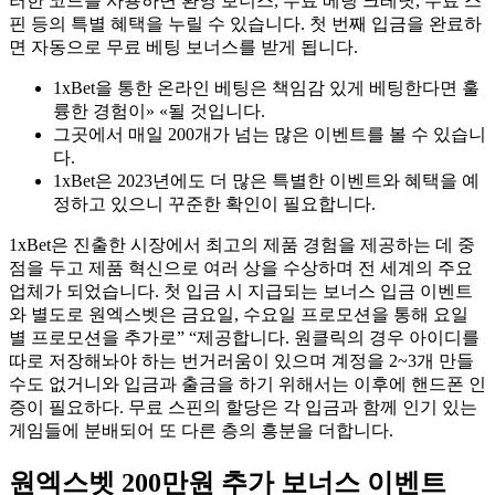
러한 코드를 사용하면 환영 보너스, 무료 베팅 크레딧, 무료 스
핀 등의 특별 혜택을 누릴 수 있습니다. 첫 번째 입금을 완료하
면 자동으로 무료 베팅 보너스를 받게 됩니다.
1xBet을 통한 온라인 베팅은 책임감 있게 베팅한다면 훌
륭한 경험이» «될 것입니다.
그곳에서 매일 200개가 넘는 많은 이벤트를 볼 수 있습니
다.
1xBet은 2023년에도 더 많은 특별한 이벤트와 혜택을 예
정하고 있으니 꾸준한 확인이 필요합니다.
1xBet은 진출한 시장에서 최고의 제품 경험을 제공하는 데 중
점을 두고 제품 혁신으로 여러 상을 수상하며 전 세계의 주요
업체가 되었습니다. 첫 입금 시 지급되는 보너스 입금 이벤트
와 별도로 원엑스벳은 금요일, 수요일 프로모션을 통해 요일
별 프로모션을 추가로” “제공합니다. 원클릭의 경우 아이디를
따로 저장해놔야 하는 번거러움이 있으며 계정을 2~3개 만들
수도 없거니와 입금과 출금을 하기 위해서는 이후에 핸드폰 인
증이 필요하다. 무료 스핀의 할당은 각 입금과 함께 인기 있는
게임들에 분배되어 또 다른 층의 흥분을 더합니다.
원엑스벳 200만원 추가 보너스 이벤트