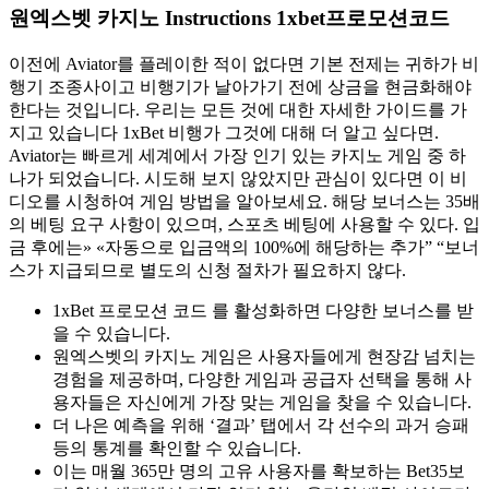
원엑스벳 카지노 Instructions 1xbet프로모션코드
이전에 Aviator를 플레이한 적이 없다면 기본 전제는 귀하가 비
행기 조종사이고 비행기가 날아가기 전에 상금을 현금화해야
한다는 것입니다. 우리는 모든 것에 대한 자세한 가이드를 가
지고 있습니다 1xBet 비행가 그것에 대해 더 알고 싶다면.
Aviator는 빠르게 세계에서 가장 인기 있는 카지노 게임 중 하
나가 되었습니다. 시도해 보지 않았지만 관심이 있다면 이 비
디오를 시청하여 게임 방법을 알아보세요. 해당 보너스는 35배
의 베팅 요구 사항이 있으며, 스포츠 베팅에 사용할 수 있다. 입
금 후에는» «자동으로 입금액의 100%에 해당하는 추가” “보너
스가 지급되므로 별도의 신청 절차가 필요하지 않다.
1xBet 프로모션 코드 를 활성화하면 다양한 보너스를 받
을 수 있습니다.
원엑스벳의 카지노 게임은 사용자들에게 현장감 넘치는
경험을 제공하며, 다양한 게임과 공급자 선택을 통해 사
용자들은 자신에게 가장 맞는 게임을 찾을 수 있습니다.
더 나은 예측을 위해 ‘결과’ 탭에서 각 선수의 과거 승패
등의 통계를 확인할 수 있습니다.
이는 매월 365만 명의 고유 사용자를 확보하는 Bet35보