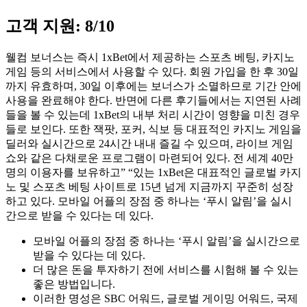
고객 지원: 8/10
웰컴 보너스는 즉시 1xBet에서 제공하는 스포츠 베팅, 카지노
게임 등의 서비스에서 사용할 수 있다. 회원 가입을 한 후 30일
까지 유효하며, 30일 이후에는 보너스가 소멸하므로 기간 안에
사용을 완료해야 한다. 반면에 다른 후기들에서는 지연된 사례
들을 볼 수 있는데 1xBet의 내부 처리 시간이 영향을 미친 경우
들로 보인다. 또한 잭팟, 포커, 식보 등 대표적인 카지노 게임을
딜러와 실시간으로 24시간 내내 즐길 수 있으며, 라이브 게임
쇼와 같은 다채로운 프로그램이 마련되어 있다. 전 세계 40만
명의 이용자를 보유하고” “있는 1xBet은 대표적인 글로벌 카지
노 및 스포츠 베팅 사이트로 15년 넘게 지금까지 꾸준히 성장
하고 있다. 모바일 어플의 장점 중 하나는 ‘푸시 알림’을 실시
간으로 받을 수 있다는 데 있다.
모바일 어플의 장점 중 하나는 ‘푸시 알림’을 실시간으로
받을 수 있다는 데 있다.
더 많은 돈을 투자하기 전에 서비스를 시험해 볼 수 있는
좋은 방법입니다.
이러한 명성은 SBC 어워드, 글로벌 게이밍 어워드, 국제