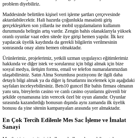
problem diyebiliriz.
Maddesinde belirtilen kişisel veri işleme şartları çerçevesinde
aktarılabilecektir. Hali hazırda çoğunlukla masaüstü giriş
gerçekleşirken son yıllarda ise mobil uygulamaların kullanım
durumunda belirgin artış vardır. Zengin bahis olanaklarıyla yüksek
oranlı oyunlar vaat eden sitede üye girişi hemen yapılır. İlk kez
yapılacak üyelik kaydında da gerekli bilgilerin verilmesinin
sonrasında onay alımı hemen olmaktadır.
Ürünlerimiz, projelerimiz, yetkili uzman uygulayıcı eğitimlerimiz
hakkında ve diğer istek ve sorularınız için bilgi almak için bize
sosyal medya, iletişim formu, email ve telefon numaralarımızdan
ulaşabilirsiniz. Satın Alma Sorumlusu pozisyonu ile ilgili daha
detaylı bilgi almak ya da diğer iş fırsatlarını incelemek için aşağıdaki
sayfaları inceleyebilirsiniz. Bets10 guncel Bir bahis firması olmanın
yanı sıra, bireylerin casino ve canlı casino oyunlarını güvenli bir
şekilde oynamasına izin verecek özel bir oyun alanıdır. Oyunlar
sırasında kazandırdığı bonusun dışında aynı zamanda ilk üyelik
bonusu da yine sitenin kampanyaları arasında yer almaktadır.
En Çok Tercih Edilenle Mes Sac İşleme ve İmalat
Sanayi