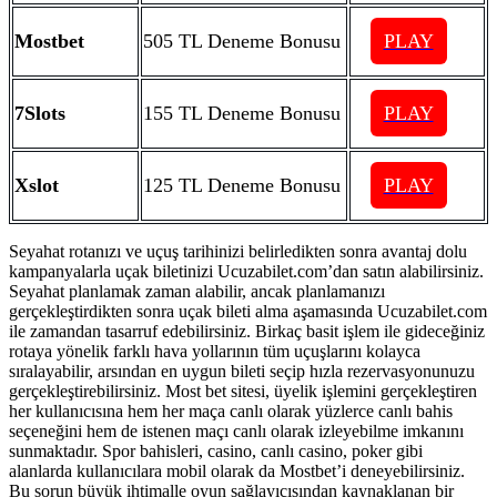
Mostbet
505 TL Deneme Bonusu
PLAY
7Slots
155 TL Deneme Bonusu
PLAY
Xslot
125 TL Deneme Bonusu
PLAY
Seyahat rotanızı ve uçuş tarihinizi belirledikten sonra avantaj dolu
kampanyalarla uçak biletinizi Ucuzabilet.com’dan satın alabilirsiniz.
Seyahat planlamak zaman alabilir, ancak planlamanızı
gerçekleştirdikten sonra uçak bileti alma aşamasında Ucuzabilet.com
ile zamandan tasarruf edebilirsiniz. Birkaç basit işlem ile gideceğiniz
rotaya yönelik farklı hava yollarının tüm uçuşlarını kolayca
sıralayabilir, arsından en uygun bileti seçip hızla rezervasyonunuzu
gerçekleştirebilirsiniz. Most bet sitesi, üyelik işlemini gerçekleştiren
her kullanıcısına hem her maça canlı olarak yüzlerce canlı bahis
seçeneğini hem de istenen maçı canlı olarak izleyebilme imkanını
sunmaktadır. Spor bahisleri, casino, canlı casino, poker gibi
alanlarda kullanıcılara mobil olarak da Mostbet’i deneyebilirsiniz.
Bu sorun büyük ihtimalle oyun sağlayıcısından kaynaklanan bir