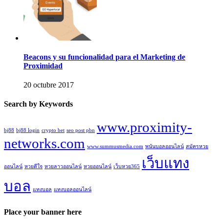
Beacons y su funcionalidad para el Marketing de
Proximidad
20 octubre 2017
Search by Keywords
www.proximity-
bj88
bj88 login
crypto bet
seo post pbn
networks.com
www.summusmedia.com
พนันบอลออนไลน์
สมัครหวย
เว็บแทง
ออนไลน์
หวยดีใจ
หวยลาวออนไลน์
หวยออนไลน์
เว็บหวย365
บอล
แทงบอล
แทงบอลออนไลน์
Place your banner here