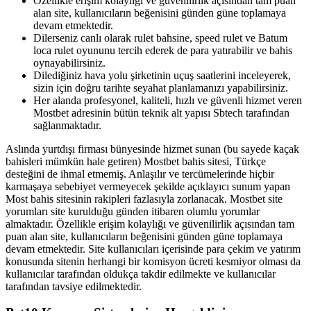
Özellikle erişim kolaylığı ve güvenilirlik açısından tam puan
alan site, kullanıcıların beğenisini günden güne toplamaya
devam etmektedir.
Dilerseniz canlı olarak rulet bahsine, speed rulet ve Batum
loca rulet oyununu tercih ederek de para yatırabilir ve bahis
oynayabilirsiniz.
Dilediğiniz hava yolu şirketinin uçuş saatlerini inceleyerek,
sizin için doğru tarihte seyahat planlamanızı yapabilirsiniz.
Her alanda profesyonel, kaliteli, hızlı ve güvenli hizmet veren
Mostbet adresinin bütün teknik alt yapısı Sbtech tarafından
sağlanmaktadır.
Aslında yurtdışı firması bünyesinde hizmet sunan (bu sayede kaçak
bahisleri mümkün hale getiren) Mostbet bahis sitesi, Türkçe
desteğini de ihmal etmemiş. Anlaşılır ve tercümelerinde hiçbir
karmaşaya sebebiyet vermeyecek şekilde açıklayıcı sunum yapan
Most bahis sitesinin rakipleri fazlasıyla zorlanacak. Mostbet site
yorumları site kurulduğu günden itibaren olumlu yorumlar
almaktadır. Özellikle erişim kolaylığı ve güvenilirlik açısından tam
puan alan site, kullanıcıların beğenisini günden güne toplamaya
devam etmektedir. Site kullanıcıları içerisinde para çekim ve yatırım
konusunda sitenin herhangi bir komisyon ücreti kesmiyor olması da
kullanıcılar tarafından oldukça takdir edilmekte ve kullanıcılar
tarafından tavsiye edilmektedir.