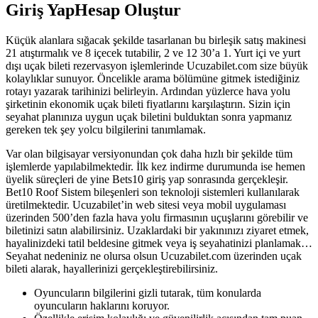
Giriş YapHesap Oluştur
Küçük alanlara sığacak şekilde tasarlanan bu birleşik satış makinesi
21 atıştırmalık ve 8 içecek tutabilir, 2 ve 12 30’a 1. Yurt içi ve yurt
dışı uçak bileti rezervasyon işlemlerinde Ucuzabilet.com size büyük
kolaylıklar sunuyor. Öncelikle arama bölümüne gitmek istediğiniz
rotayı yazarak tarihinizi belirleyin. Ardından yüzlerce hava yolu
şirketinin ekonomik uçak bileti fiyatlarını karşılaştırın. Sizin için
seyahat planınıza uygun uçak biletini bulduktan sonra yapmanız
gereken tek şey yolcu bilgilerini tanımlamak.
Var olan bilgisayar versiyonundan çok daha hızlı bir şekilde tüm
işlemlerde yapılabilmektedir. İlk kez indirme durumunda ise hemen
üyelik süreçleri de yine Bets10 giriş yap sonrasında gerçekleşir.
Bet10 Roof Sistem bileşenleri son teknoloji sistemleri kullanılarak
üretilmektedir. Ucuzabilet’in web sitesi veya mobil uygulaması
üzerinden 500’den fazla hava yolu firmasının uçuşlarını görebilir ve
biletinizi satın alabilirsiniz. Uzaklardaki bir yakınınızı ziyaret etmek,
hayalinizdeki tatil beldesine gitmek veya iş seyahatinizi planlamak…
Seyahat nedeniniz ne olursa olsun Ucuzabilet.com üzerinden uçak
bileti alarak, hayallerinizi gerçekleştirebilirsiniz.
Oyuncuların bilgilerini gizli tutarak, tüm konularda
oyuncuların haklarını koruyor.