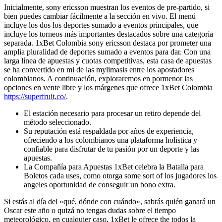
Inicialmente, sony ericsson muestran los eventos de pre-partido, si
bien puedes cambiar fácilmente a la sección en vivo. El menú
incluye los dos los deportes sumado a eventos principales, que
incluye los torneos más importantes destacados sobre una categoría
separada. 1xBet Colombia sony ericsson destaca por prometer una
amplia pluralidad de deportes sumado a eventos para dar. Con una
larga línea de apuestas y cuotas competitivas, esta casa de apuestas
se ha convertido en mi de las mylimasis entre los apostadores
colombianos. A continuación, exploraremos en pormenor las
opciones en vente libre y los márgenes que ofrece 1xBet Colombia
https://superfruit.co/
.
El estación necesario para procesar un retiro depende del
método seleccionado.
Su reputación está respaldada por años de experiencia,
ofreciendo a los colombianos una plataforma holistica y
confiable para disfrutar de tu pasión por un deporte y las
apuestas.
La Compañía para Apuestas 1xBet celebra la Batalla para
Boletos cada uses, como otorga some sort of los jugadores los
angeles oportunidad de conseguir un bono extra.
Si estás al día del «qué, dónde con cuándo», sabrás quién ganará un
Oscar este año o quizá no tengas dudas sobre el tiempo
meteorológico, en cualquier caso, 1xBet le ofrece the todos la