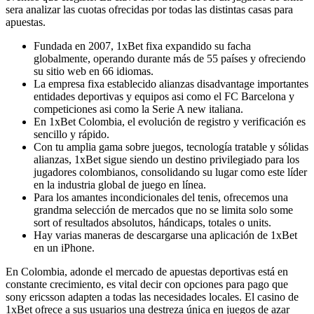
sera analizar las cuotas ofrecidas por todas las distintas casas para
apuestas.
Fundada en 2007, 1xBet fixa expandido su facha
globalmente, operando durante más de 55 países y ofreciendo
su sitio web en 66 idiomas.
La empresa fixa establecido alianzas disadvantage importantes
entidades deportivas y equipos asi como el FC Barcelona y
competiciones asi como la Serie A new italiana.
En 1xBet Colombia, el evolución de registro y verificación es
sencillo y rápido.
Con tu amplia gama sobre juegos, tecnología tratable y sólidas
alianzas, 1xBet sigue siendo un destino privilegiado para los
jugadores colombianos, consolidando su lugar como este líder
en la industria global de juego en línea.
Para los amantes incondicionales del tenis, ofrecemos una
grandma selección de mercados que no se limita solo some
sort of resultados absolutos, hándicaps, totales o units.
Hay varias maneras de descargarse una aplicación de 1xBet
en un iPhone.
En Colombia, adonde el mercado de apuestas deportivas está en
constante crecimiento, es vital decir con opciones para pago que
sony ericsson adapten a todas las necesidades locales. El casino de
1xBet ofrece a sus usuarios una destreza única en juegos de azar