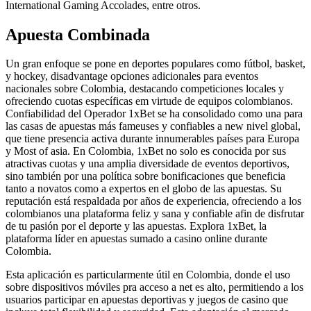
International Gaming Accolades, entre otros.
Apuesta Combinada
Un gran enfoque se pone en deportes populares como fútbol, basket,
y hockey, disadvantage opciones adicionales para eventos
nacionales sobre Colombia, destacando competiciones locales y
ofreciendo cuotas específicas em virtude de equipos colombianos.
Confiabilidad del Operador 1xBet se ha consolidado como una para
las casas de apuestas más fameuses y confiables a new nivel global,
que tiene presencia activa durante innumerables países para Europa
y Most of asia. En Colombia, 1xBet no solo es conocida por sus
atractivas cuotas y una amplia diversidade de eventos deportivos,
sino también por una política sobre bonificaciones que beneficia
tanto a novatos como a expertos en el globo de las apuestas. Su
reputación está respaldada por años de experiencia, ofreciendo a los
colombianos una plataforma feliz y sana y confiable afin de disfrutar
de tu pasión por el deporte y las apuestas. Explora 1xBet, la
plataforma líder en apuestas sumado a casino online durante
Colombia.
Esta aplicación es particularmente útil en Colombia, donde el uso
sobre dispositivos móviles pra acceso a net es alto, permitiendo a los
usuarios participar en apuestas deportivas y juegos de casino que