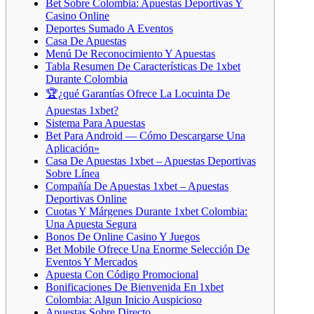
Bet Sobre Colombia: Apuestas Deportivas Y
Casino Online
Deportes Sumado A Eventos
Casa De Apuestas
Menú De Reconocimiento Y Apuestas
Tabla Resumen De Características De 1xbet
Durante Colombia
🏆¿qué Garantías Ofrece La Locuinta De
Apuestas 1xbet?
Sistema Para Apuestas
Bet Para Android — Cómo Descargarse Una
Aplicación»
Casa De Apuestas 1xbet – Apuestas Deportivas
Sobre Línea
Compañía De Apuestas 1xbet – Apuestas
Deportivas Online
Cuotas Y Márgenes Durante 1xbet Colombia:
Una Apuesta Segura
Bonos De Online Casino Y Juegos
Bet Mobile Ofrece Una Enorme Selección De
Eventos Y Mercados
Apuesta Con Código Promocional
Bonificaciones De Bienvenida En 1xbet
Colombia: Algun Inicio Auspicioso
Apuestas Sobre Directo