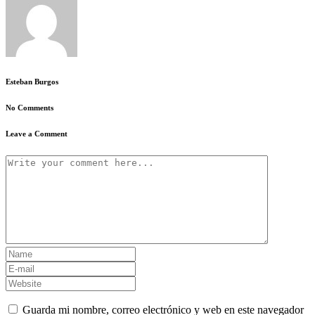
Esteban Burgos
No Comments
Leave a Comment
Guarda mi nombre, correo electrónico y web en este navegador