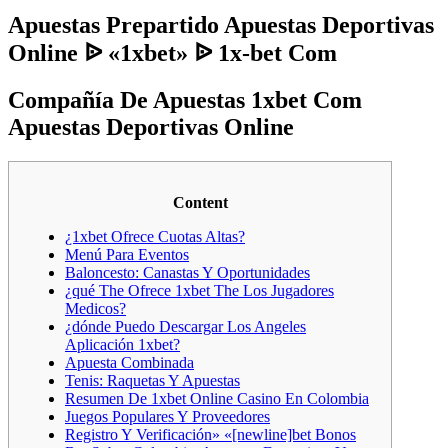
Apuestas Prepartido Apuestas Deportivas
Online ᐉ «1xbet» ᐉ 1x-bet Com
Compañía De Apuestas 1xbet Com
Apuestas Deportivas Online
Content
¿1xbet Ofrece Cuotas Altas?
Menú Para Eventos
Baloncesto: Canastas Y Oportunidades
¿qué The Ofrece 1xbet The Los Jugadores
Medicos?
¿dónde Puedo Descargar Los Angeles
Aplicación 1xbet?
Apuesta Combinada
Tenis: Raquetas Y Apuestas
Resumen De 1xbet Online Casino En Colombia
Juegos Populares Y Proveedores
Registro Y Verificación» «[newline]bet Bonos