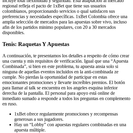
incluye total flexibilidad y seguridad. Esta adaptación al mercado
regional refleja el pacto de 1xBet que tiene sus usuarios
colombianos, proporcionando servicios o qual satisfacen sus
preferencias y necesidades específicas. 1xBet Colombia ofrece una
amplia selección de mercados para las apuestas sobre vivo, incluso
afin de los partidos minimo populares, con 20 a 30 mercados
disponibles.
Tenis: Raquetas Y Apuestas
A continuación, te presentamos los detalles a respeito de cómo crear
una cuenta y mis requisitos de verificación. Igual que una “Apuesta
Combinada”, si bien en este problema, tu apuesta ansia solo si
ninguna de aquellas eventos incluidos en la anti-combinada ze
cumple. No pierdas la oportunidad de participar en estas
emocionantes promociones y llevarte increíbles premios. El botón
para llamar al talk se encuentra en los angeles esquina inferior
derecha de la pantalla. El personal para apoyo está online de
inmediato sumado a responde a todos los preguntas en complemento
en ruso.
1xBet ofrece regularmente promociones y recompensas
generosas a sus jugadores.
Hay un “Lobby” con apuestas regulares combinadas en una
apuesta múltiple.