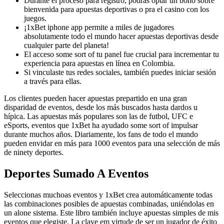
Durante el proceso para registro, podrás optar un bono sobre
bienvenida para apuestas deportivas o pra el casino con los
juegos.
¡1xBet iphone app permite a miles de jugadores
absolutamente todo el mundo hacer apuestas deportivas desde
cualquier parte del planeta!
El acceso some sort of tu panel fue crucial para incrementar tu
experiencia para apuestas en línea en Colombia.
Si vinculaste tus redes sociales, también puedes iniciar sesión
a través para ellas.
Los clientes pueden hacer apuestas prepartido en una gran
disparidad de eventos, desde los más buscados hasta dardos u
hípica. Las apuestas más populares son las de futbol, UFC e
eSports, eventos que 1xBet ha ayudado some sort of impulsar
durante muchos años. Diariamente, los fans de todo el mundo
pueden envidar en más para 1000 eventos para una selección de más
de ninety deportes.
Deportes Sumado A Eventos
Seleccionas muchoas eventos y 1xBet crea automáticamente todas
las combinaciones posibles de apuestas combinadas, uniéndolas en
un alone sistema. Este libro también incluye apuestas simples de mis
eventos que elegiste. La clave em virtude de ser un jugador de éxito