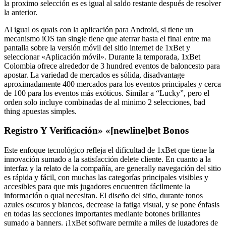
la proximo selección es es igual al saldo restante después de resolver
la anterior.
Al igual os quais con la aplicación para Android, si tiene un
mecanismo iOS tan single tiene que aterrar hasta el final entre ma
pantalla sobre la versión móvil del sitio internet de 1xBet y
seleccionar «Aplicación móvil». Durante la temporada, 1xBet
Colombia ofrece alrededor de 3 hundred eventos de baloncesto para
apostar. La variedad de mercados es sólida, disadvantage
aproximadamente 400 mercados para los eventos principales y cerca
de 100 para los eventos más exóticos. Similar a “Lucky”, pero el
orden solo incluye combinadas de al minimo 2 selecciones, bad
thing apuestas simples.
Registro Y Verificación» «[newline]bet Bonos
Este enfoque tecnológico refleja el dificultad de 1xBet que tiene la
innovación sumado a la satisfacción delete cliente. En cuanto a la
interfaz y la relato de la compañía, are generally navegación del sitio
es rápida y fácil, con muchas las categorías principales visibles y
accesibles para que mis jugadores encuentren fácilmente la
información o qual necesitan. El diseño del sitio, durante tonos
azules oscuros y blancos, decrease la fatiga visual, y se pone énfasis
en todas las secciones importantes mediante botones brillantes
sumado a banners. ¡1xBet software permite a miles de jugadores de