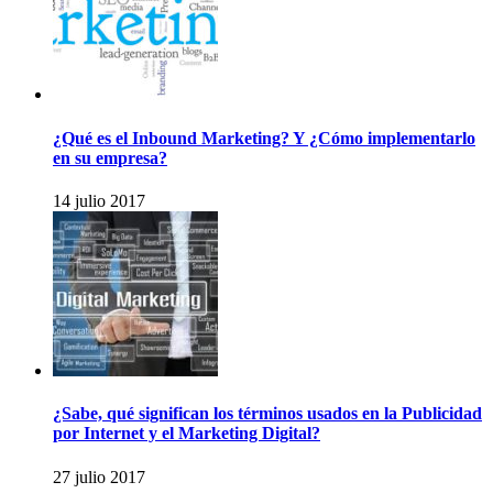
¿Qué es el Inbound Marketing? Y ¿Cómo implementarlo
en su empresa?
14 julio 2017
¿Sabe, qué significan los términos usados en la Publicidad
por Internet y el Marketing Digital?
27 julio 2017