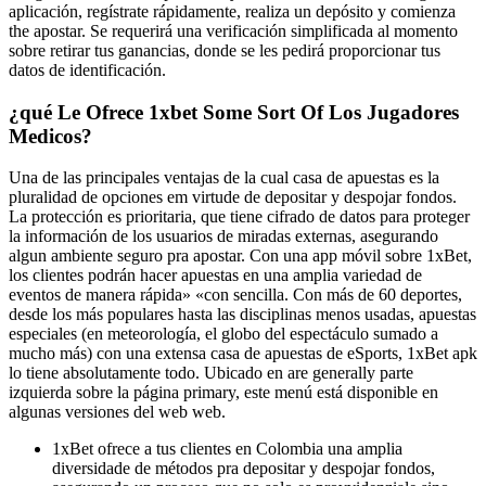
aplicación, regístrate rápidamente, realiza un depósito y comienza
the apostar. Se requerirá una verificación simplificada al momento
sobre retirar tus ganancias, donde se les pedirá proporcionar tus
datos de identificación.
¿qué Le Ofrece 1xbet Some Sort Of Los Jugadores
Medicos?
Una de las principales ventajas de la cual casa de apuestas es la
pluralidad de opciones em virtude de depositar y despojar fondos.
La protección es prioritaria, que tiene cifrado de datos para proteger
la información de los usuarios de miradas externas, asegurando
algun ambiente seguro pra apostar. Con una app móvil sobre 1xBet,
los clientes podrán hacer apuestas en una amplia variedad de
eventos de manera rápida» «con sencilla. Con más de 60 deportes,
desde los más populares hasta las disciplinas menos usadas, apuestas
especiales (en meteorología, el globo del espectáculo sumado a
mucho más) con una extensa casa de apuestas de eSports, 1xBet apk
lo tiene absolutamente todo. Ubicado en are generally parte
izquierda sobre la página primary, este menú está disponible en
algunas versiones del web web.
1xBet ofrece a tus clientes en Colombia una amplia
diversidade de métodos pra depositar y despojar fondos,