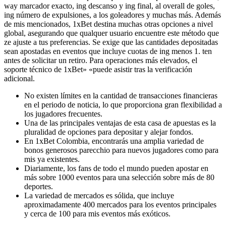
way marcador exacto, ing descanso y ing final, al overall de goles,
ing número de expulsiones, a los goleadores y muchas más. Además
de mis mencionados, 1xBet destina muchas otras opciones a nivel
global, asegurando que qualquer usuario encuentre este método que
ze ajuste a tus preferencias. Se exige que las cantidades depositadas
sean apostadas en eventos que incluye cuotas de ing menos 1. ten
antes de solicitar un retiro. Para operaciones más elevados, el
soporte técnico de 1xBet» «puede asistir tras la verificación
adicional.
No existen límites en la cantidad de transacciones financieras
en el periodo de noticia, lo que proporciona gran flexibilidad a
los jugadores frecuentes.
Una de las principales ventajas de esta casa de apuestas es la
pluralidad de opciones para depositar y alejar fondos.
En 1xBet Colombia, encontrarás una amplia variedad de
bonos generosos parecchio para nuevos jugadores como para
mis ya existentes.
Diariamente, los fans de todo el mundo pueden apostar en
más sobre 1000 eventos para una selección sobre más de 80
deportes.
La variedad de mercados es sólida, que incluye
aproximadamente 400 mercados para los eventos principales
y cerca de 100 para mis eventos más exóticos.