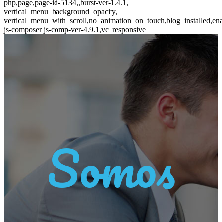
php,page,page-id-5134,,burst-ver-1.4.1,
vertical_menu_background_opacity,
vertical_menu_with_scroll,no_animation_on_touch,blog_installed,en
js-composer js-comp-ver-4.9.1,vc_responsive
Somos