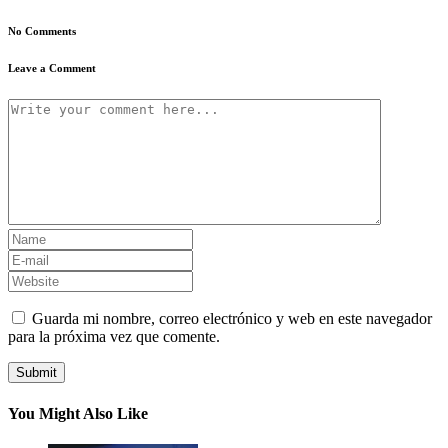
No Comments
Leave a Comment
Guarda mi nombre, correo electrónico y web en este navegador
para la próxima vez que comente.
You Might Also Like