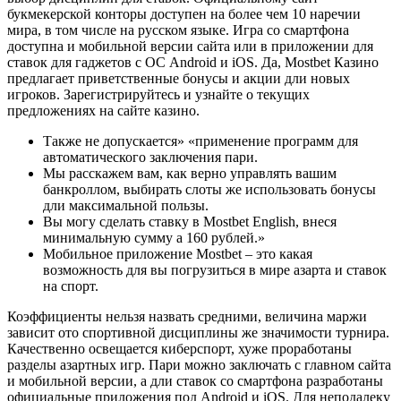
букмекерской конторы доступен на более чем 10 наречии
мира, в том числе на русском языке. Игра со смартфона
доступна и мобильной версии сайта или в приложении для
ставок для гаджетов с ОС Android и iOS. Да, Mostbet Казино
предлагает приветственные бонусы и акции дли новых
игроков. Зарегистрируйтесь и узнайте о текущих
предложениях на сайте казино.
Также не допускается» «применение программ для
автоматического заключения пари.
Мы расскажем вам, как верно управлять вашим
банкроллом, выбирать слоты же использовать бонусы
дли максимальной пользы.
Вы могу сделать ставку в Mostbet English, внеся
минимальную сумму а 160 рублей.»
Мобильное приложение Mostbet – это какая
возможность для вы погрузиться в мире азарта и ставок
на спорт.
Коэффициенты нельзя назвать средними, величина маржи
зависит ото спортивной дисциплины же значимости турнира.
Качественно освещается киберспорт, хуже проработаны
разделы азартных игр. Пари можно заключать с главном сайта
и мобильной версии, а дли ставок со смартфона разработаны
официальные приложения под Android и iOS. Для неподалеку