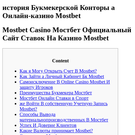
история Букмекерской Конторы а
Онлайн-казино Mostbet
Mostbet Casino Мостбет Официальный
Сайт Ставок На Казино Mostbet
Content
Как я Могу Открыть Счет В Mostbet?
Как Зайти а Личный Кабинет Бк Mostbet
Самоисключение В Online Casino Mostbet И
защиту Игроков
Преимущества Букмекера Мостбет
Мостбет Онлайн Ставки в Спорт
же Войти В собственную Учетную Запись
Mostbet?
Способы Вывода
материальнопроизводственных В Мостбет
Успех И Доверие Клиентов
Какие Валюты принимает Mostbet?