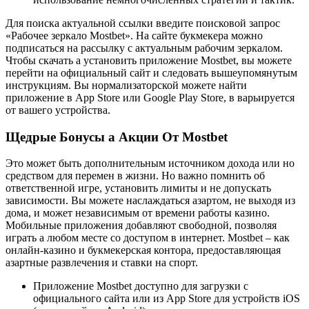
Для поиска актуальной ссылки введите поисковой запрос
«Рабочее зеркало Mostbet». На сайте букмекера можно
подписаться на рассылку с актуальным рабочим зеркалом.
Чтобы скачать а установить приложение Mostbet, вы можете
перейти на официальный сайт и следовать вышеупомянутым
инструкциям. Вы нормализаторской можете найти
приложение в App Store или Google Play Store, в варьируется
от вашего устройства.
Щедрые Бонусы а Акции От Mostbet
Это может быть дополнительным источником дохода или но
средством для перемен в жизни. Но важно помнить об
ответственной игре, установить лимиты и не допускать
зависимости. Вы можете наслаждаться азартом, не выходя из
дома, и может независимым от времени работы казино.
Мобильные приложения добавляют свободной, позволяя
играть а любом месте со доступом в интернет. Mostbet – как
онлайн-казино и букмекерская контора, предоставляющая
азартные развлечения и ставки на спорт.
Приложение Mostbet доступно для загрузки с
официального сайта или из App Store для устройств iOS