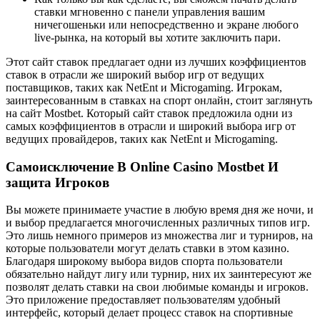
ставки мгновенно с панели управления вашим
ничегошеньки или непосредственно и экране любого
live-рынка, на который вы хотите заключить пари.
Этот сайт ставок предлагает одни из лучших коэффициентов
ставок в отрасли же широкий выбор игр от ведущих
поставщиков, таких как NetEnt и Microgaming. Игрокам,
заинтересованным в ставках на спорт онлайн, стоит заглянуть
на сайт Mostbet. Который сайт ставок предложила одни из
самых коэффициентов в отрасли и широкий выбора игр от
ведущих провайдеров, таких как NetEnt и Microgaming.
Самоисключение В Online Casino Mostbet И
защита Игроков
Вы можете принимаете участие в любую время дня же ночи, и
и выбор предлагается многочисленных различных типов игр.
Это лишь немного примеров из множества лиг и турниров, на
которые пользователи могут делать ставки в этом казино.
Благодаря широкому выбора видов спорта пользователи
обязательно найдут лигу или турнир, них их заинтересуют же
позволят делать ставки на свои любимые команды и игроков.
Это приложение предоставляет пользователям удобный
интерфейс, который делает процесс ставок на спортивные