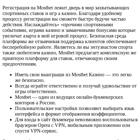
Регистрация на Mostbet лежит дверь в мир захватывающих
спортивных ставок и игр а казино. Благодаря удобному
процессу регистрации вы сможете быстро будучи частью
действия. Наслаждайтесь» «прочими спортивными
событиями, играми казино и заманчивыми бонусами которые
увеличат азарта в мой игровой процесс. Безопасная среда
платформы же отзывчивая поддержка клиентов обеспечивают
бесперебойную работе. Являетесь ли вы энтузиастом спорта
также любителем казино, Mostbet предлагает комплексную же
приятную платформу для ставок, отвечающую своим
предпочтениям.
Иметь свои выигрыши из Mostbet Казино — это легко
же безопасно.
Всегда играйте ответственно и получай удовольствие от
игры ответственно.
Mostbet — один из ведущих онлайн-букмекерских
конторов а России.
Пользовательские настройки позволяют выбирать язык
интерфейса и формат отображения коэффициентов.
Для входа в сайт букмекера невозможно воспользоваться
браузером Opera с VPN, мобильным приложении или
спустя VPN-сервис.