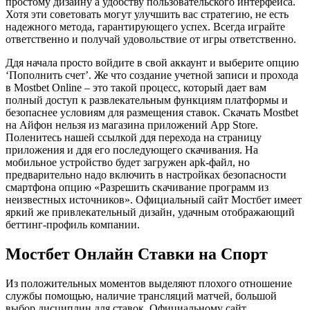
простому дизайну а удобству пользовательского интерфейса.
Хотя эти советовать могут улучшить вас стратегию, не есть
надежного метода, гарантирующего успех. Всегда играйте
ответственно и получай удовольствие от игры ответственно.
Ддя начала просто войдите в свой аккаунт и выберите опцию
‘Пополнить счет’. Же что создание учетной записи и прохода
в Mostbet Online – это такой процесс, который дает вам
полный доступ к развлекательным функциям платформы и
безопаснее условиям для размещения ставок. Скачать Mostbet
на Айфон нельзя из магазина приложений App Store.
Поленитесь нашей ссылкой ддя перехода на страницу
приложения и ддя его последующего скачивания. На
мобильное устройство будет загружен apk-файл, но
предварительно надо включить в настройках безопасности
смартфона опцию «Разрешить скачивание программ из
неизвестных источников». Официальный сайт Мостбет имеет
яркий же привлекательный дизайн, удачным отображающий
беттинг-профиль компании.
Мостбет Онлайн Ставки на Спорт
Из положительных моментов выделяют плохого отношение
службы помощью, наличие трансляций матчей, большой
выбор дисциплин для ставок. Официальному сайт