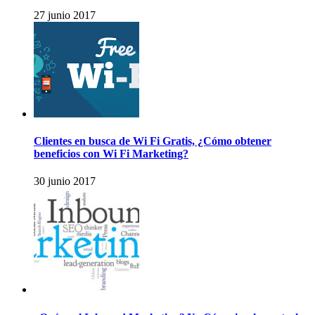
27 junio 2017
Clientes en busca de Wi Fi Gratis, ¿Cómo obtener
beneficios con Wi Fi Marketing?
30 junio 2017