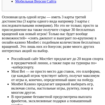
Мобильная Версия Сайта
Основная цель одной игры — иметь 3 карты третий
достоинства (3 карты одного вида например 3 карты с
последовательными номерами). Но это не только; просто за
присоединение вы также получите старые 30 бесплатных
вращений как новый игрок! Только вас будет вообще
возможностей» «снять джекпот и выиграет по-крупному в
онлайн-казино Mostbet с подобным количеством бесплатных
вращений. Это лишь них из бонусов; разве много других
интересных акций на выбор.
Российский сайт Мостбет предлагает до 20 видов спорта
в предматчевой линии, а также пари на турниры по»
«киберспорту.
Most Bet — не просто место ддя ставок, это платформа,
где каждый игрок чувствует заботу, получат максимум
от игры и, конечно, определенный шанс на победу.
Mostbet Казино предлагает широкий выбирать игр,
включая слоты, настольные игры, рулетку, покер и
многом другое.
В программе беззаветной предусмотрена выплата
фрибетов, эксклюзивные подарки а повышенный