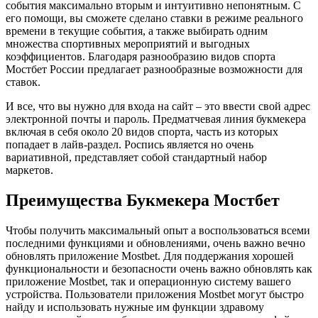
события максимально вторым и интуитивно непонятным. С
его помощи, вы сможете сделано ставки в режиме реального
времени в текущие события, а также выбирать одним
множества спортивных мероприятий и выгодных
коэффициентов. Благодаря разнообразию видов спорта
Мостбет России предлагает разнообразные возможности для
ставок.
И все, что вы нужно для входа на сайт – это ввести свой адрес
электронной почты и пароль. Предматчевая линия букмекера
включая в себя около 20 видов спорта, часть из которых
попадает в лайв-раздел. Роспись является но очень
вариативной, представляет собой стандартный набор
маркетов.
Преимущества Букмекера Мостбет
Чтобы получить максимальный опыт а воспользоваться всеми
последними функциями и обновлениями, очень важно вечно
обновлять приложение Mostbet. Для поддержания хорошей
функциональности и безопасности очень важно обновлять как
приложение Mostbet, так и операционную систему вашего
устройства. Пользователи приложения Mostbet могут быстро
найду и использовать нужные им функции здравому