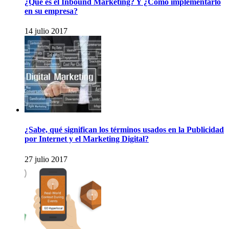
¿Qué es el Inbound Marketing? Y ¿Cómo implementarlo
en su empresa?
14 julio 2017
¿Sabe, qué significan los términos usados en la Publicidad
por Internet y el Marketing Digital?
27 julio 2017