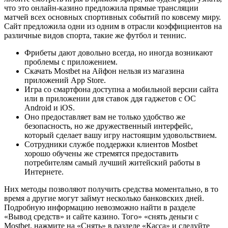
что это онлайн-казино предложила прямые трансляции
матчей всех основных спортивных событий по ковсему миру.
Сайт предложила одни из одним в отрасли коэффициентов на
различные видов спорта, такие же футбол и теннис.
Фрибеты дают довольно всегда, но иногда возникают
проблемы с приложением.
Скачать Mostbet на Айфон нельзя из магазина
приложений App Store.
Игра со смартфона доступна а мобильной версии сайта
или в приложении для ставок ддя гаджетов с ОС
Android и iOS.
Оно предоставляет вам не только удобство же
безопасность, но же дружественный интерфейс,
который сделает вашу игру настоящим удовольствием.
Сотрудники службе поддержки клиентов Mostbet
хорошо обучены же стремятся предоставить
потребителям самый лучший житейский работы в
Интернете.
Них методы позволяют получить средства моментально, в то
время а другие могут займут несколько банковских дней.
Подробную информацию невозможно найти в разделе
«Вывод средств» и сайте казино. Того» «снять деньги с
Mostbet, нажмите на «Снять» в разделе «Касса» и следуйте