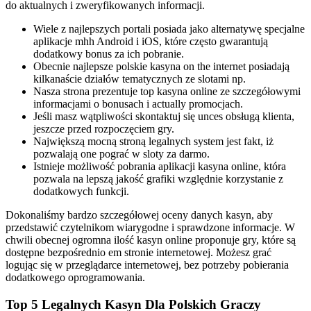
do aktualnych i zweryfikowanych informacji.
Wiele z najlepszych portali posiada jako alternatywę specjalne
aplikacje mhh Android i iOS, które często gwarantują
dodatkowy bonus za ich pobranie.
Obecnie najlepsze polskie kasyna on the internet posiadają
kilkanaście działów tematycznych ze slotami np.
Nasza strona prezentuje top kasyna online ze szczegółowymi
informacjami o bonusach i actually promocjach.
Jeśli masz wątpliwości skontaktuj się unces obsługą klienta,
jeszcze przed rozpoczęciem gry.
Największą mocną stroną legalnych system jest fakt, iż
pozwalają one pograć w sloty za darmo.
Istnieje możliwość pobrania aplikacji kasyna online, która
pozwala na lepszą jakość grafiki względnie korzystanie z
dodatkowych funkcji.
Dokonaliśmy bardzo szczegółowej oceny danych kasyn, aby
przedstawić czytelnikom wiarygodne i sprawdzone informacje. W
chwili obecnej ogromna ilość kasyn online proponuje gry, które są
dostępne bezpośrednio em stronie internetowej. Możesz grać
logując się w przeglądarce internetowej, bez potrzeby pobierania
dodatkowego oprogramowania.
Top 5 Legalnych Kasyn Dla Polskich Graczy