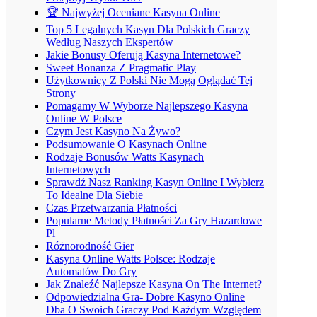
🏆 Najwyżej Oceniane Kasyna Online
Top 5 Legalnych Kasyn Dla Polskich Graczy
Według Naszych Ekspertów
Jakie Bonusy Oferują Kasyna Internetowe?
Sweet Bonanza Z Pragmatic Play
Użytkownicy Z Polski Nie Mogą Oglądać Tej
Strony
Pomagamy W Wyborze Najlepszego Kasyna
Online W Polsce
Czym Jest Kasyno Na Żywo?
Podsumowanie O Kasynach Online
Rodzaje Bonusów Watts Kasynach
Internetowych
Sprawdź Nasz Ranking Kasyn Online I Wybierz
To Idealne Dla Siebie
Czas Przetwarzania Płatności
Popularne Metody Płatności Za Gry Hazardowe
Pl
Różnorodność Gier
Kasyna Online Watts Polsce: Rodzaje
Automatów Do Gry
Jak Znaleźć Najlepsze Kasyna On The Internet?
Odpowiedzialna Gra- Dobre Kasyno Online
Dba O Swoich Graczy Pod Każdym Względem