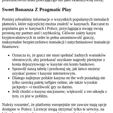
Sweet Bonanza Z Pragmatic Play
Poniżej zebraliśmy informacje o wszystkich popularnych metodach
płatności, które najczęściej można znaleźć w kasynach. Baccarat to
popularna gra w kasynach t Polsce, przyciągająca uwagę swoją
prostotą my partner and i szybkością. Główne zalety kasyn
kryptowalutowych in order to pełna anonimowość graczy,
maksymalne bezpieczeństwo transakcji i natychmiastowe transakcje
finansowe.
Oznacza to, że gracz nie musi spełniać żadnych warunków
obrotowych, aby przekazać uzyskane nagrody pieniężne z
konta depozytowego w kasynie em konto bankowe.
Sprawdź naszą tabelę i przekonaj się, jak łatwo możesz
uzyskać pomoc t kasynie internetowym.
Dlatego najlepsze polskie kasyna on the web posiadają nie
tylko szeroką paletę raffgier online, ale także wysokie
jackpoty» «i możliwość gry za darmo.
Jeśli chodzi o kasyna stacjonarne, większość z em utknęła z
tym, co jest w pobliżu.
Należy rozumieć, że platformy europejskie nie zawsze mają opcje
dostępne w Polsce. Licencje mogą otrzymać tylko te serwisy, na