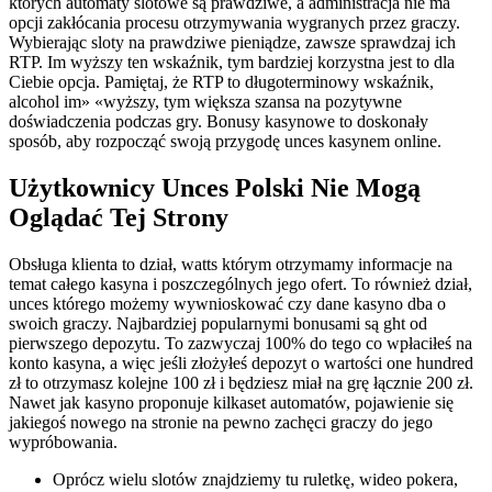
których automaty slotowe są prawdziwe, a administracja nie ma
opcji zakłócania procesu otrzymywania wygranych przez graczy.
Wybierając sloty na prawdziwe pieniądze, zawsze sprawdzaj ich
RTP. Im wyższy ten wskaźnik, tym bardziej korzystna jest to dla
Ciebie opcja. Pamiętaj, że RTP to długoterminowy wskaźnik,
alcohol im» «wyższy, tym większa szansa na pozytywne
doświadczenia podczas gry. Bonusy kasynowe to doskonały
sposób, aby rozpocząć swoją przygodę unces kasynem online.
Użytkownicy Unces Polski Nie Mogą
Oglądać Tej Strony
Obsługa klienta to dział, watts którym otrzymamy informacje na
temat całego kasyna i poszczególnych jego ofert. To również dział,
unces którego możemy wywnioskować czy dane kasyno dba o
swoich graczy. Najbardziej popularnymi bonusami są ght od
pierwszego depozytu. To zazwyczaj 100% do tego co wpłaciłeś na
konto kasyna, a więc jeśli złożyłeś depozyt o wartości one hundred
zł to otrzymasz kolejne 100 zł i będziesz miał na grę łącznie 200 zł.
Nawet jak kasyno proponuje kilkaset automatów, pojawienie się
jakiegoś nowego na stronie na pewno zachęci graczy do jego
wypróbowania.
Oprócz wielu slotów znajdziemy tu ruletkę, wideo pokera,