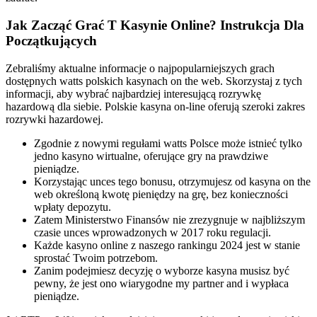
Jak Zacząć Grać T Kasynie Online? Instrukcja Dla
Początkujących
Zebraliśmy aktualne informacje o najpopularniejszych grach
dostępnych watts polskich kasynach on the web. Skorzystaj z tych
informacji, aby wybrać najbardziej interesującą rozrywkę
hazardową dla siebie. Polskie kasyna on-line oferują szeroki zakres
rozrywki hazardowej.
Zgodnie z nowymi regułami watts Polsce może istnieć tylko
jedno kasyno wirtualne, oferujące gry na prawdziwe
pieniądze.
Korzystając unces tego bonusu, otrzymujesz od kasyna on the
web określoną kwotę pieniędzy na grę, bez konieczności
wpłaty depozytu.
Zatem Ministerstwo Finansów nie zrezygnuje w najbliższym
czasie unces wprowadzonych w 2017 roku regulacji.
Każde kasyno online z naszego rankingu 2024 jest w stanie
sprostać Twoim potrzebom.
Zanim podejmiesz decyzję o wyborze kasyna musisz być
pewny, że jest ono wiarygodne my partner and i wypłaca
pieniądze.