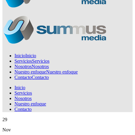
Inicio
Inicio
Servicios
Servicios
Nosotros
Nosotros
Nuestro enfoque
Nuestro enfoque
Contacto
Contacto
Inicio
Servicios
Nosotros
Nuestro enfoque
Contacto
29
Nov