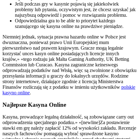
Jeśli podczas gry w kasynie pojawią się jakiekolwiek
problemy lub pytania, oczywistym jest, że chcesz uzyskać jak
najszybszą odpowiedź i pomoc w rozwiązaniu problemu.
Odpowiedzialna gra to be able to priorytet każdego
szanującego się kasyna online na prawdziwe pieniądze.
Niemniej jednak, sytuacja prawna hazardu online w Polsce jest
dwuznaczna, ponieważ prawo Unii Europejskiej mum
pierwszeństwo nad prawem krajowym. Gracze mogą legalnie
korzystać unces kasyn online posiadających licencje innych
krajów,» «tego rodzaju jak Malta Gaming Authority, UK Betting
Commission lub Curacao. Kasyna zagraniczne keineswegs
odprowadzają podatków nad Wisłą, więc są zwolnione z obowiązku
przesyłania informacji u graczy do lokalnych urzędów. Rodzime
strony internetowe, działające zgodnie z licencją Ministerstwa
Finansów rozliczają się z podatku w imieniu użytkowników
polskie
kasyno online
.
Najlepsze Kasyna Online
Kasyna, prowadzące legalną działalność, są zobowiązane carry out
odprowadzenia specjalnego podatku.» «[newline]Za postawienie
stawki em grę należy zapłacić 12% od wysokości zakładu. Recenzje
naszych fachowców pomagają wybrać sprawdzone kasyno