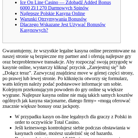
Ice On Line Casino — Zdobądź Added Bonus
6000 Zł I 270 Darmowych Spinów
Najlepsze Polskie Kasyna Online
Warunki Otrzymywania Bonusów
Dlaczego Wskazane Jest Używać Bonusów
Kasynowych?
Gwarantujemy, że wszystkie legalne kasyna online prezentowane na
naszej stronie są bezpieczne my partner and i oferują najlepsze gry
oraz bezproblemowe transakcje. Aby rozpocząć swoją przygodę w
kasynie online, wystarczy kliknąć przycisk „Zarejestruj się” lub
„Dołącz teraz”. Zazwyczaj znajdziesz move w górnej części strony,
po prawej lub lewej stronie. Po kliknięciu otworzy się formularz,
watts którym należy podać podstawowe informacje um sobie.
Kolejnym przekonującym powodem do gry online są większe
wygrane. Najlepsze kasyna online nie mają takich samych kosztów
ogólnych jak kasyna stacjonarne, dlatego firmy» «mogą oferować
znacznie większe bonusy oraz jackpoty.
W przypadku kasyn on-line legalnych dla graczy z Polski in
order to oczywiście Total Casino.
Jeśli keineswegs kontrolujesz siebie podczas obstawiania w
kasynach online, możesz uzależnić się od hazardu.