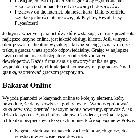
Dostępnych jest tu ponad 5400 gier, a oprogramowanie»
«pochodzi od ponad 40 certyfikowanych dostawców.
Przelewy on the internet, płatności kartą, Blik, e-portfele,
szybkie płatności internetowe, jak PayPay, Revolut czy
Paysafecard.
Jednym z ważnych parametrów, które wskazują, że masz przed sobą
najlepsze kasyno online, jest jakość obsługi klienta. Jeśli witryna
oferuje swoim klientom wysokiej jakości» «usługi, oznacza to, że
traktuje gracza watts sposób odpowiedzialny. Grając w najlepsze
kasyna online, masz dostęp do gier od setek zaufanych
deweloperów. Każda firma stara się stworzyć unikalne gry,
wypełnić u specjalnymi funkcjami bonusowymi, popracować nad
grafiką, zaoferować graczom jackpoty itp.
Bakarat Online
Wygoda płatności w kasynach online to kolejny element, który
powoduje, że dany serwis jest godny uwagi. Warto wypróbować
kilka serwisów, odebrać t każdym bonus powitalny, sprawdzić, jak
działa kasyno na żywo i oferta slotów. Co więcej, można też grać
mhh kilku bezpiecznych kasynach online, które są legalne w Polsce.
Nagroda startowa ma na celu zachęcić nowych graczy do
rejestracji w serwisie hazardowym.