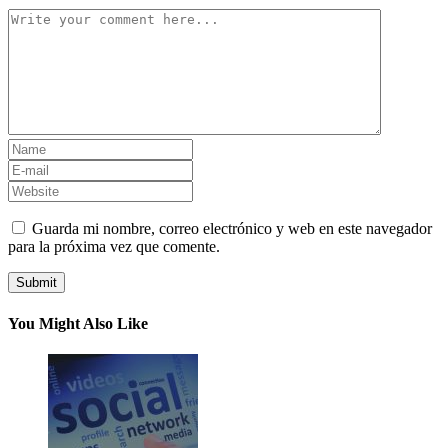
Guarda mi nombre, correo electrónico y web en este navegador
para la próxima vez que comente.
You Might Also Like