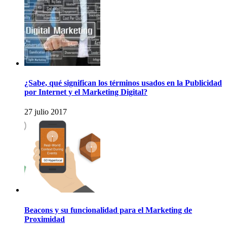
¿Sabe, qué significan los términos usados en la Publicidad
por Internet y el Marketing Digital?
27 julio 2017
Beacons y su funcionalidad para el Marketing de
Proximidad