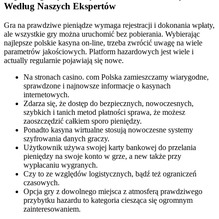
Według Naszych Ekspertów
Gra na prawdziwe pieniądze wymaga rejestracji i dokonania wpłaty,
ale wszystkie gry można uruchomić bez pobierania. Wybierając
najlepsze polskie kasyna on-line, trzeba zwrócić uwagę na wiele
parametrów jakościowych. Platform hazardowych jest wiele i
actually regularnie pojawiają się nowe.
Na stronach casino. com Polska zamieszczamy wiarygodne,
sprawdzone i najnowsze informacje o kasynach
internetowych.
Zdarza się, że dostęp do bezpiecznych, nowoczesnych,
szybkich i tanich metod płatności sprawa, że możesz
zaoszczędzić całkiem sporo pieniędzy.
Ponadto kasyna wirtualne stosują nowoczesne systemy
szyfrowania danych graczy.
Użytkownik używa swojej karty bankowej do przelania
pieniędzy na swoje konto w grze, a new także przy
wypłacaniu wygranych.
Czy to ze względów logistycznych, bądź też ograniczeń
czasowych.
Opcja gry z dowolnego miejsca z atmosferą prawdziwego
przybytku hazardu to kategoria ciesząca się ogromnym
zainteresowaniem.