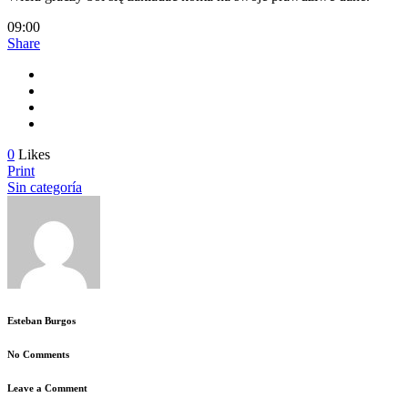
09:00
Share
0
Likes
Print
Sin categoría
Esteban Burgos
No Comments
Leave a Comment