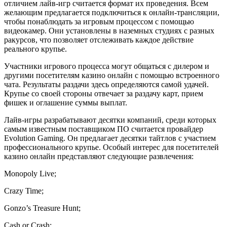
отличием лайв-игр считается формат их проведения. Всем
желающим предлагается подключиться к онлайн-трансляции,
чтобы понаблюдать за игровым процессом с помощью
видеокамер. Они установлены в наземных студиях с разных
ракурсов, что позволяет отслеживать каждое действие
реального крупье.
Участники игрового процесса могут общаться с дилером и
другими посетителям казино онлайн с помощью встроенного
чата. Результаты раздачи здесь определяются самой удачей.
Крупье со своей стороны отвечает за раздачу карт, прием
фишек и оглашение суммы выплат.
Лайв-игры разрабатывают десятки компаний, среди которых
самым известным поставщиком ПО считается провайдер
Evolution Gaming. Он предлагает десятки тайтлов с участием
профессионального крупье. Особый интерес для посетителей
казино онлайн представляют следующие развлечения:
Monopoly Live;
Crazy Time;
Gonzo’s Treasure Hunt;
Cash or Crash;