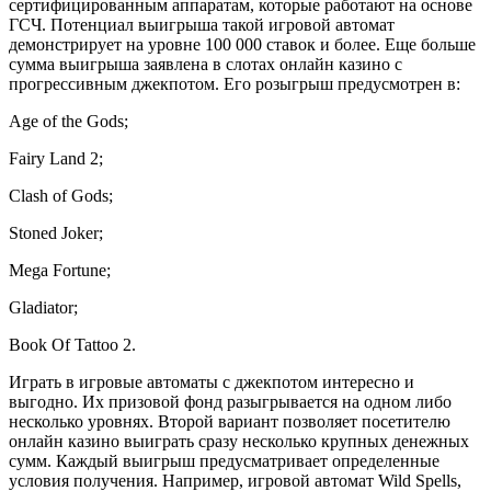
сертифицированным аппаратам, которые работают на основе
ГСЧ. Потенциал выигрыша такой игровой автомат
демонстрирует на уровне 100 000 ставок и более. Еще больше
сумма выигрыша заявлена в слотах онлайн казино с
прогрессивным джекпотом. Его розыгрыш предусмотрен в:
Age of the Gods;
Fairy Land 2;
Clash of Gods;
Stoned Joker;
Mega Fortune;
Gladiator;
Book Of Tattoo 2.
Играть в игровые автоматы с джекпотом интересно и
выгодно. Их призовой фонд разыгрывается на одном либо
несколько уровнях. Второй вариант позволяет посетителю
онлайн казино выиграть сразу несколько крупных денежных
сумм. Каждый выигрыш предусматривает определенные
условия получения. Например, игровой автомат Wild Spells,