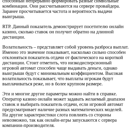
способный непрерывно формировать разные символьные
комбинации. Они рассчитываются на сервере провайдера.
Заранее просчитывается частота и вероятность выдачи
выигрыша.
RTP. Данный показатель демонстрирует посетителю онлайн
казино, сколько ставок он получит обратно на длинной
дистанции.
Волатильность – представляет собой уровень разброса выплат.
Именно это значение показывает, насколько сильно способен
отклоняться показатель отдачи от фактического на короткой
дистанции. Стоит отметить, что низкодисперсионный
игровой автомат способен чаще выдавать деньги, однако
выигрыши будут с минимальным коэффициентом. Высокая
волатильность показывает, что выплаты игрокам будут
выплачиваться реже, но в более крупном размере.
Эти и многие другие параметры можно найти в справке.
Оператор казино онлайн может задавать желаемый диапазон
ставок и выбирать показатель отдачи, если игровой автомат
предусматривает наличие разных математических моделей.
На другие характеристики слота повлиять со стороны
невозможно, так как онлайн-игры запускаются с сервера
компании-производителя.