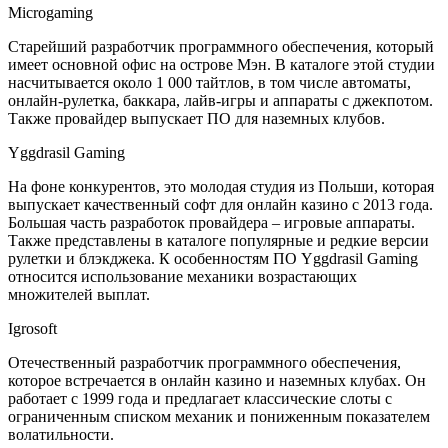
Microgaming
Старейший разработчик программного обеспечения, который
имеет основной офис на острове Мэн. В каталоге этой студии
насчитывается около 1 000 тайтлов, в том числе автоматы,
онлайн-рулетка, баккара, лайв-игры и аппараты с джекпотом.
Также провайдер выпускает ПО для наземных клубов.
Yggdrasil Gaming
На фоне конкурентов, это молодая студия из Польши, которая
выпускает качественный софт для онлайн казино с 2013 года.
Большая часть разработок провайдера – игровые аппараты.
Также представлены в каталоге популярные и редкие версии
рулетки и блэкджека. К особенностям ПО Yggdrasil Gaming
относится использование механики возрастающих
множителей выплат.
Igrosoft
Отечественный разработчик программного обеспечения,
которое встречается в онлайн казино и наземных клубах. Он
работает с 1999 года и предлагает классические слоты с
ограниченным списком механик и пониженным показателем
волатильности.