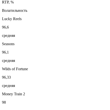
RTP, %
Волатильность
Lucky Reels
96,6
средняя
Seasons
96,1
средняя
Wilds of Fortune
96,33
средняя
Money Train 2
98