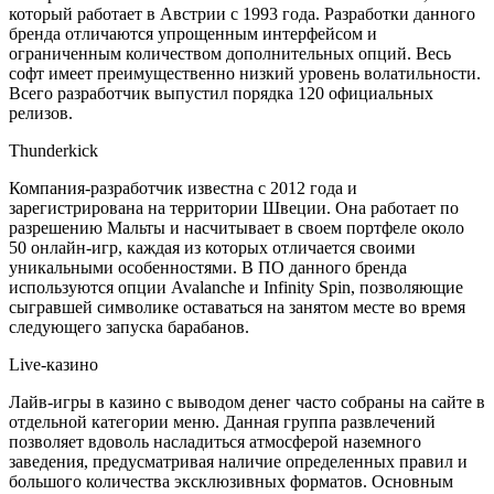
который работает в Австрии с 1993 года. Разработки данного
бренда отличаются упрощенным интерфейсом и
ограниченным количеством дополнительных опций. Весь
софт имеет преимущественно низкий уровень волатильности.
Всего разработчик выпустил порядка 120 официальных
релизов.
Thunderkick
Компания-разработчик известна с 2012 года и
зарегистрирована на территории Швеции. Она работает по
разрешению Мальты и насчитывает в своем портфеле около
50 онлайн-игр, каждая из которых отличается своими
уникальными особенностями. В ПО данного бренда
используются опции Avalanche и Infinity Spin, позволяющие
сыгравшей символике оставаться на занятом месте во время
следующего запуска барабанов.
Live-казино
Лайв-игры в казино с выводом денег часто собраны на сайте в
отдельной категории меню. Данная группа развлечений
позволяет вдоволь насладиться атмосферой наземного
заведения, предусматривая наличие определенных правил и
большого количества эксклюзивных форматов. Основным