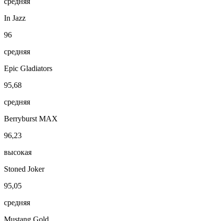
средняя
In Jazz
96
средняя
Epic Gladiators
95,68
средняя
Berryburst MAX
96,23
высокая
Stoned Joker
95,05
средняя
Mustang Gold