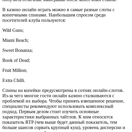
В казино онлайн играть можно в самые разные слоты с
копеечными спинами. Наибольшим спросом среди
посетителей клуба пользуются:
Wild Guns;
Miami Beach;
Sweet Bonanza;
Book of Dead;
Fruit Million;
Extra Chilli.
Спины на копейки предусмотрены в сотнях онлайн-слотов.
Из-за чего многие гости онлайн казино сталкиваются с
проблемой их выбора. Чтобы принять взвешенное решение,
специалисты рекомендуют использовать комплексный
подход. Первым делом стоит изучить основные
характеристики выбранных тайтлов. К ним относится
показатель RTP (чем выше будет данный показатель, тем
больше шансов сорвать крупный куш), уровень дисперсии и