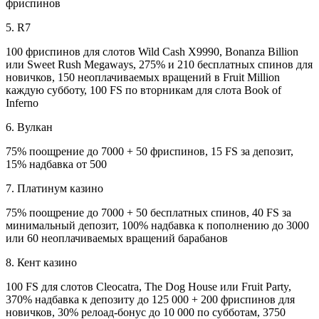
фриспинов
5. R7
100 фриспинов для слотов Wild Cash X9990, Bonanza Billion
или Sweet Rush Megaways, 275% и 210 бесплатных спинов для
новичков, 150 неоплачиваемых вращений в Fruit Million
каждую субботу, 100 FS по вторникам для слота Book of
Inferno
6. Вулкан
75% поощрение до 7000 + 50 фриспинов, 15 FS за депозит,
15% надбавка от 500
7. Платинум казино
75% поощрение до 7000 + 50 бесплатных спинов, 40 FS за
минимальный депозит, 100% надбавка к пополнению до 3000
или 60 неоплачиваемых вращений барабанов
8. Кент казино
100 FS для слотов Cleocatra, The Dog House или Fruit Party,
370% надбавка к депозиту до 125 000 + 200 фриспинов для
новичков, 30% релоад-бонус до 10 000 по субботам, 3750