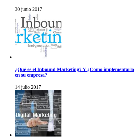
30 junio 2017
¿Qué es el Inbound Marketing? Y ¿Cómo implementarlo
en su empresa?
14 julio 2017