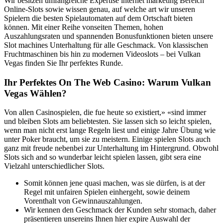
Wir besitzen umfangreiche Expertise internet marketing Bereich
Online-Slots sowie wissen genau, auf welche art wir unseren
Spielern die besten Spielautomaten auf dem Ortschaft bieten
können. Mit einer Reihe vonseiten Themen, hohen
Auszahlungsraten und spannenden Bonusfunktionen bieten unsere
Slot machines Unterhaltung für alle Geschmack. Von klassischen
Fruchtmaschinen bis hin zu modernen Videoslots – bei Vulkan
Vegas finden Sie Ihr perfektes Runde.
Ihr Perfektes On The Web Casino: Warum Vulkan
Vegas Wählen?
Von allen Casinospielen, die fue heute so existiert,» «sind immer
und bleiben Slots am beliebtesten. Sie lassen sich so leicht spielen,
wenn man nicht erst lange Regeln liest und einige Jahre Übung wie
unter Poker braucht, um sie zu meistern. Einige spielen Slots auch
ganz mit freude nebenbei zur Unterhaltung im Hintergrund. Obwohl
Slots sich and so wunderbar leicht spielen lassen, gibt sera eine
Vielzahl unterschiedlicher Slots.
Somit können jene quasi machen, was sie dürfen, is at der
Regel mit unfairen Spielen einhergeht, sowie deinem
Vorenthalt von Gewinnauszahlungen.
Wir kennen den Geschmack der Kunden sehr stomach, daher
präsentieren unsereins Ihnen hier expire Auswahl der