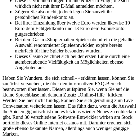
Diese ist vor allen dingen für alle Nutzer in Frage, die sich
wirklich nicht mit ihrer E-Mail anmelden möchten.
Zögern Sie also nicht, jedoch legen Sie zurzeit ihr
persönliches Kundenkonto an.
Bei ihrer Einzahlung über twelve Euro werden likewise 10
Euro dem Echtgeldkonto und 13 Euro dem Bonuskonto
gutgeschrieben.
Bei dem Gastro-Shop erhalten Spieler obendrein die geballte
Auswahl renommierter Spieleentwickler, expire bereits
mehrfach für ihre Spieler besonders wurden.
Dieses Casino zeichnet sich bei der ersten Linie durch eine
atemberaubende Vielfältigkeit an Möglichkeiten ebenso
Angeboten aus.
Haben Sie Wundern, die sich schnell» «erklären lassen, können Sie
zunächst versuchen, die über den informativen FAQ-Bereich
beantworten über lassen. Diesen aufspüren Sie, wenn Sie auf die
kleine Sprechblase mit deinem Zusatz „Online-Hilfe“ klicken.
Werden Sie hier nicht fündig, können Sie sich geradlinig zum Live
Conversation weiterleiten lassen. Das führt dazu, wenn die Auswahl
the Spielen gigantisch ist und es letztens wieder Neues zu entdecken
gibt. Rund 30 verschiedene Software-Entwickler wirken am Stock
portfolio dieses Online Internet casinos mit. Darunter ergehen sich
große ebenso bekannte Namen, allerdings auch weniger gängige
Marken.