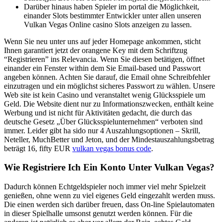
Darüber hinaus haben Spieler im portal die Möglichkeit,
einander Slots bestimmter Entwickler unter allen unseren
Vulkan Vegas Online casino Slots anzeigen zu lassen.
Wenn Sie neu unter uns auf jeder Homepage ankommen, sticht
Ihnen garantiert jetzt der orangene Key mit dem Schriftzug
“Registrieren” ins Relevancia. Wenn Sie diesen betätigen, öffnet
einander ein Fenster within dem Sie Email-based und Passwort
angeben können. Achten Sie darauf, die Email ohne Schreibfehler
einzutragen und ein möglichst sicheres Passwort zu wählen. Unsere
Web site ist kein Casino und veranstaltet wenig Glücksspiele um
Geld. Die Website dient nur zu Informationszwecken, enthält keine
Werbung und ist nicht für Aktivitäten gedacht, die durch das
deutsche Gesetz „Über Glücksspielunternehmen“ verboten sind
immer. Leider gibt ha sido nur 4 Auszahlungsoptionen – Skrill,
Neteller, MuchBetter und Jeton, und der Mindestauszahlungsbetrag
beträgt 16, fifty EUR
vulkan vegas bonus code
.
Wie Registriere Ich Ein Konto Unter Vulkan Vegas?
Dadurch können Echtgeldspieler noch immer viel mehr Spielzeit
genießen, ohne wenn zu viel eigenes Geld eingezahlt werden muss.
Die einen werden sich darüber freuen, dass On-line Spielautomaten
in dieser Spielhalle umsonst genutzt werden können. Für die