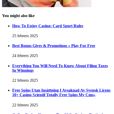
You might also like
How To Enjoy Casino: Card Sport Rules
25 febrero 2025
Best Bonus Gives & Promotions » Play For Free
24 febrero 2025
Everything You Will Need To Know About Filing Taxes
In Winnings
22 febrero 2025
Free Spins Utan Insättning I Avsaknad Av Svensk Licens
10+ Casino Scientif Totally Free Spins My Cms»
22 febrero 2025