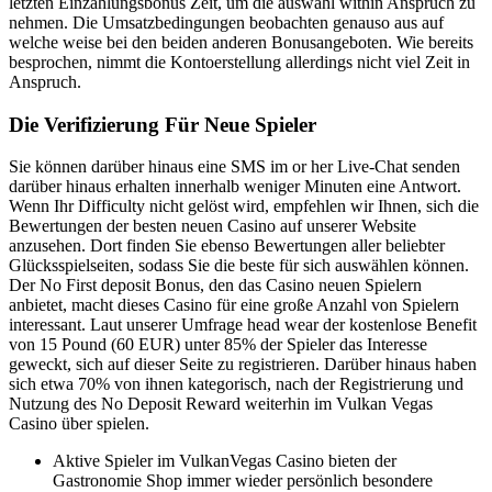
letzten Einzahlungsbonus Zeit, um die auswahl within Anspruch zu
nehmen. Die Umsatzbedingungen beobachten genauso aus auf
welche weise bei den beiden anderen Bonusangeboten. Wie bereits
besprochen, nimmt die Kontoerstellung allerdings nicht viel Zeit in
Anspruch.
Die Verifizierung Für Neue Spieler
Sie können darüber hinaus eine SMS im or her Live-Chat senden
darüber hinaus erhalten innerhalb weniger Minuten eine Antwort.
Wenn Ihr Difficulty nicht gelöst wird, empfehlen wir Ihnen, sich die
Bewertungen der besten neuen Casino auf unserer Website
anzusehen. Dort finden Sie ebenso Bewertungen aller beliebter
Glücksspielseiten, sodass Sie die beste für sich auswählen können.
Der No First deposit Bonus, den das Casino neuen Spielern
anbietet, macht dieses Casino für eine große Anzahl von Spielern
interessant. Laut unserer Umfrage head wear der kostenlose Benefit
von 15 Pound (60 EUR) unter 85% der Spieler das Interesse
geweckt, sich auf dieser Seite zu registrieren. Darüber hinaus haben
sich etwa 70% von ihnen kategorisch, nach der Registrierung und
Nutzung des No Deposit Reward weiterhin im Vulkan Vegas
Casino über spielen.
Aktive Spieler im VulkanVegas Casino bieten der
Gastronomie Shop immer wieder persönlich besondere