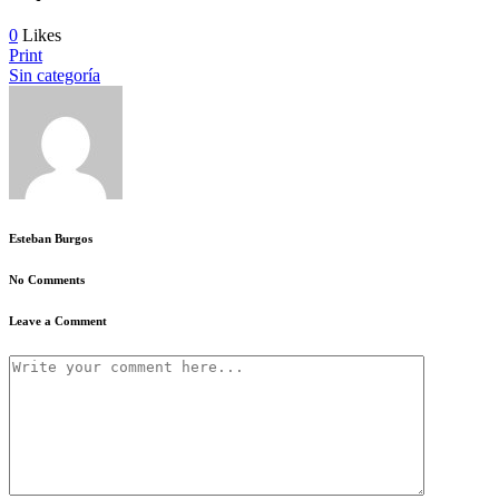
0
Likes
Print
Sin categoría
Esteban Burgos
No Comments
Leave a Comment