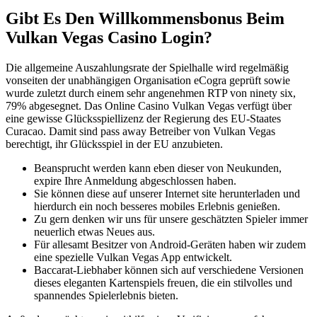
Gibt Es Den Willkommensbonus Beim
Vulkan Vegas Casino Login?
Die allgemeine Auszahlungsrate der Spielhalle wird regelmäßig
vonseiten der unabhängigen Organisation eCogra geprüft sowie
wurde zuletzt durch einem sehr angenehmen RTP von ninety six,
79% abgesegnet. Das Online Casino Vulkan Vegas verfügt über
eine gewisse Glücksspiellizenz der Regierung des EU-Staates
Curacao. Damit sind pass away Betreiber von Vulkan Vegas
berechtigt, ihr Glücksspiel in der EU anzubieten.
Beansprucht werden kann eben dieser von Neukunden,
expire Ihre Anmeldung abgeschlossen haben.
Sie können diese auf unserer Internet site herunterladen und
hierdurch ein noch besseres mobiles Erlebnis genießen.
Zu gern denken wir uns für unsere geschätzten Spieler immer
neuerlich etwas Neues aus.
Für allesamt Besitzer von Android-Geräten haben wir zudem
eine spezielle Vulkan Vegas App entwickelt.
Baccarat-Liebhaber können sich auf verschiedene Versionen
dieses eleganten Kartenspiels freuen, die ein stilvolles und
spannendes Spielerlebnis bieten.