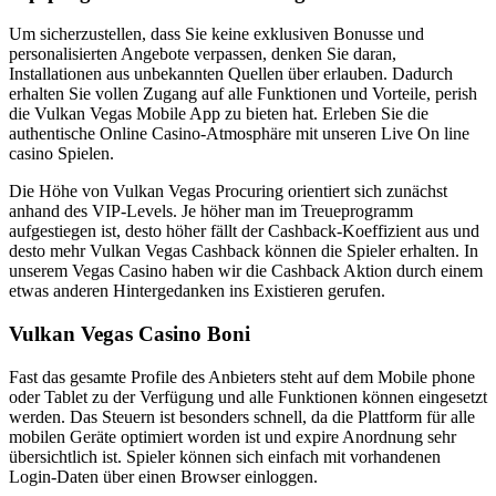
Um sicherzustellen, dass Sie keine exklusiven Bonusse und
personalisierten Angebote verpassen, denken Sie daran,
Installationen aus unbekannten Quellen über erlauben. Dadurch
erhalten Sie vollen Zugang auf alle Funktionen und Vorteile, perish
die Vulkan Vegas Mobile App zu bieten hat. Erleben Sie die
authentische Online Casino-Atmosphäre mit unseren Live On line
casino Spielen.
Die Höhe von Vulkan Vegas Procuring orientiert sich zunächst
anhand des VIP-Levels. Je höher man im Treueprogramm
aufgestiegen ist, desto höher fällt der Cashback-Koeffizient aus und
desto mehr Vulkan Vegas Cashback können die Spieler erhalten. In
unserem Vegas Casino haben wir die Cashback Aktion durch einem
etwas anderen Hintergedanken ins Existieren gerufen.
Vulkan Vegas Casino Boni
Fast das gesamte Profile des Anbieters steht auf dem Mobile phone
oder Tablet zu der Verfügung und alle Funktionen können eingesetzt
werden. Das Steuern ist besonders schnell, da die Plattform für alle
mobilen Geräte optimiert worden ist und expire Anordnung sehr
übersichtlich ist. Spieler können sich einfach mit vorhandenen
Login-Daten über einen Browser einloggen.