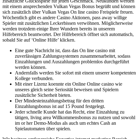
zusätzliche Glücksspiele für jeden Geschmack. Neukunden werden
mit einem ansprechenden Vulkan Vegas Bonus begrüßt und können
sich zusätzlich über Vulkan Vegas On line casino Freispiele freuen.
Wöchentlich gibt es andere Casino Aktionen, pass away willige
Spieler mit zusätzlichen Leckerbissen verwöhnen. Möglicherweise
werden trotzdem einige Ihrer Wundern bereits in unserem
Hilfebereich beantwortet. Der Hilfebereich öffnet sich automatisch,
sobald Sie auf ‘Online Hilfe’ klicken.
Eine gute Nachricht ist, dass das On line casino mit
zuverlässigen Zahlungssystemen zusammenarbeitet, sodass
Einzahlungen und Auszahlungen problemlos durchgeführt
werden können.
Andernfalls werden Sie sofort mit einem unserer kompetenten
Kollege verbunden.
Mit einer Lizenz koennte ein Online Online casino wie
unseres gleich seine Seriosität beweisen und Spielern
zusätzliche Sicherheit bieten.
Der Mindesteinzahlungsbetrag für den dritten
Einzahlungsbonus ist auf 15 Pound festgelegt.
Jeder schnelle Kunde hat das Recht, eine Einzahlung zu
tätigen, living area Willkommensbonus zu nutzen und sowohl
im or her Demo-Modus als auch um echtes Cash an
Spielautomaten über spielen.