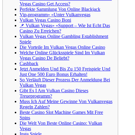
Vegas Casino Get Access?
Perfekte Sammlung Von Online Blackjack
Vip-programm» «Unter Vulkanvegas
Vulkan Vegas Casino Boni
📌 Vulkan Vegas» «Support – Wie Ist Echt Das
Casino Zu Erreichen?
Vulkan Vegas Online Gambling Establishment
Spiele
Die Vorteile Im Vulkan Vegas Online Casino
Welche Online Glücksspiele Sind Im Vulkan
Vegas Casino De Beliebt?
Cashback
Jetzt Anmelden Und Bis Zu 150 Freispiele Und
Just One 500 Euro Bonus Erhalten!
So Verläuft Dieser Prozess Der Anmeldung Bei
Vulkan Vegas
Gibt Es I Am Vulkan Casino Dieses
Treueprogramm?
Muss Ich Auf Meine Gewinne Von Vulkanvegas
Regeln Zahlen?
Beste Casino Slot Machine Games Mit Free
Spins
Die Welt Von Beste Online Casino: Vulkan
Vegas
Insta Spiele