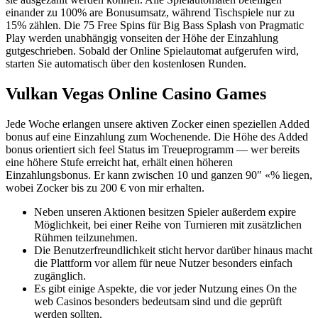
einander zu 100% are Bonusumsatz, während Tischspiele nur zu
15% zählen. Die 75 Free Spins für Big Bass Splash von Pragmatic
Play werden unabhängig vonseiten der Höhe der Einzahlung
gutgeschrieben. Sobald der Online Spielautomat aufgerufen wird,
starten Sie automatisch über den kostenlosen Runden.
Vulkan Vegas Online Casino Games
Jede Woche erlangen unsere aktiven Zocker einen speziellen Added
bonus auf eine Einzahlung zum Wochenende. Die Höhe des Added
bonus orientiert sich feel Status im Treueprogramm — wer bereits
eine höhere Stufe erreicht hat, erhält einen höheren
Einzahlungsbonus. Er kann zwischen 10 und ganzen 90″ «% liegen,
wobei Zocker bis zu 200 € von mir erhalten.
Neben unseren Aktionen besitzen Spieler außerdem expire
Möglichkeit, bei einer Reihe von Turnieren mit zusätzlichen
Rühmen teilzunehmen.
Die Benutzerfreundlichkeit sticht hervor darüber hinaus macht
die Plattform vor allem für neue Nutzer besonders einfach
zugänglich.
Es gibt einige Aspekte, die vor jeder Nutzung eines On the
web Casinos besonders bedeutsam sind und die geprüft
werden sollten.