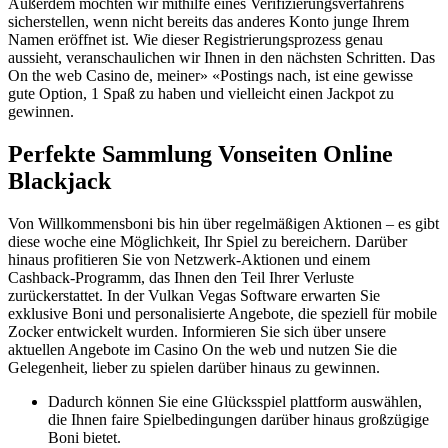
Außerdem möchten wir mithilfe eines Verifizierungsverfahrens
sicherstellen, wenn nicht bereits das anderes Konto junge Ihrem
Namen eröffnet ist. Wie dieser Registrierungsprozess genau
aussieht, veranschaulichen wir Ihnen in den nächsten Schritten. Das
On the web Casino de, meiner» «Postings nach, ist eine gewisse
gute Option, 1 Spaß zu haben und vielleicht einen Jackpot zu
gewinnen.
Perfekte Sammlung Vonseiten Online
Blackjack
Von Willkommensboni bis hin über regelmäßigen Aktionen – es gibt
diese woche eine Möglichkeit, Ihr Spiel zu bereichern. Darüber
hinaus profitieren Sie von Netzwerk-Aktionen und einem
Cashback-Programm, das Ihnen den Teil Ihrer Verluste
zurückerstattet. In der Vulkan Vegas Software erwarten Sie
exklusive Boni und personalisierte Angebote, die speziell für mobile
Zocker entwickelt wurden. Informieren Sie sich über unsere
aktuellen Angebote im Casino On the web und nutzen Sie die
Gelegenheit, lieber zu spielen darüber hinaus zu gewinnen.
Dadurch können Sie eine Glücksspiel plattform auswählen,
die Ihnen faire Spielbedingungen darüber hinaus großzügige
Boni bietet.