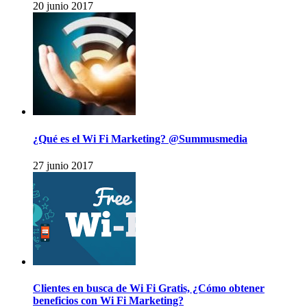
20 junio 2017
¿Qué es el Wi Fi Marketing? @Summusmedia
27 junio 2017
Clientes en busca de Wi Fi Gratis, ¿Cómo obtener
beneficios con Wi Fi Marketing?