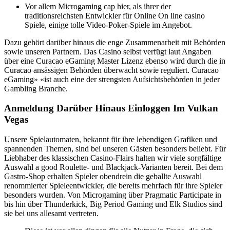
Vor allem Microgaming cap hier, als ihrer der
traditionsreichsten Entwickler für Online On line casino
Spiele, einige tolle Video-Poker-Spiele im Angebot.
Dazu gehört darüber hinaus die enge Zusammenarbeit mit Behörden
sowie unseren Partnern. Das Casino selbst verfügt laut Angaben
über eine Curacao eGaming Master Lizenz ebenso wird durch die in
Curacao ansässigen Behörden überwacht sowie reguliert. Curacao
eGaming» «ist auch eine der strengsten Aufsichtsbehörden in jeder
Gambling Branche.
Anmeldung Darüber Hinaus Einloggen Im Vulkan
Vegas
Unsere Spielautomaten, bekannt für ihre lebendigen Grafiken und
spannenden Themen, sind bei unseren Gästen besonders beliebt. Für
Liebhaber des klassischen Casino-Flairs halten wir viele sorgfältige
Auswahl a good Roulette- und Blackjack-Varianten bereit. Bei dem
Gastro-Shop erhalten Spieler obendrein die geballte Auswahl
renommierter Spieleentwickler, die bereits mehrfach für ihre Spieler
besonders wurden. Von Microgaming über Pragmatic Participate in
bis hin über Thunderkick, Big Period Gaming und Elk Studios sind
sie bei uns allesamt vertreten.