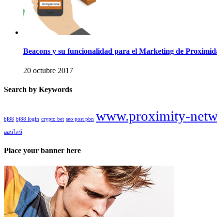
Beacons y su funcionalidad para el Marketing de Proximi
20 octubre 2017
Search by Keywords
www.proximity-netw
bj88
bj88 login
crypto bet
seo post pbn
ออนไลน์
Place your banner here