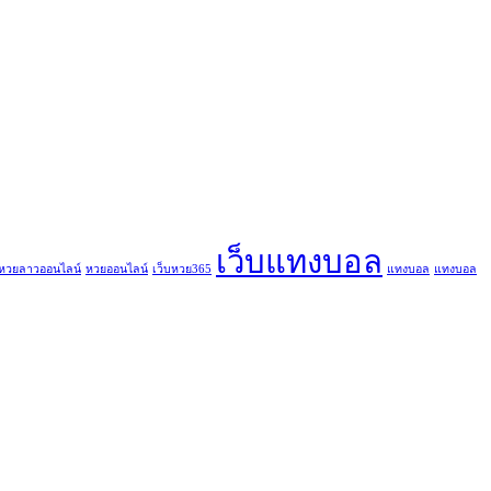
เว็บแทงบอล
หวยลาวออนไลน์
หวยออนไลน์
เว็บหวย365
แทงบอล
แทงบอล