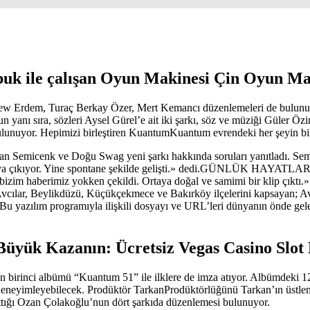
uk ile çalışan Oyun Makinesi Çin Oyun Mak
ew Erdem, Turaç Berkay Özer, Mert Kemancı düzenlemeleri de bulunu
n yanı sıra, sözleri Aysel Gürel’e ait iki şarkı, söz ve müziği Güler Ö
unuyor. Hepimizi birleştiren KuantumKuantum evrendeki her şeyin birbir
ıran Semicenk ve Doğu Swag yeni şarkı hakkında soruları yanıtladı. Semi
taya çıkıyor. Yine spontane şekilde gelişti.» dedi.GÜNLÜK HAYATLARI
bizim haberimiz yokken çekildi. Ortaya doğal ve samimi bir klip çıktı.
ılar, Beylikdüzü, Küçükçekmece ve Bakırköy ilçelerini kapsayan; Avr
. Bu yazılım programıyla ilişkili dosyayı ve URL’leri dünyanın önde gel
üyük Kazanın: Ücretsiz Vegas Casino Slot
ı on birinci albümü “Kuantum 51” ile ilklere de imza atıyor. Albümdeki 1
k deneyimleyebilecek. Prodüktör TarkanProdüktörlüğünü Tarkan’ın üstlen
za attığı Ozan Çolakoğlu’nun dört şarkıda düzenlemesi bulunuyor.