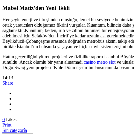
Mabel Matiz’den Yeni Tekli
Her şeyin enerji ve titreşimden oluştuğu, temel bir seviyede hepimizin
ortak yaratıcıları olduğumuz fikrini vurgular. Kuantum, bilincin daha
sağlamaktır.Kuantum, beden, ruh ve zihnin bütünsel bir entegrasyonudur
edebilmesi için Sefaköy’den İncirli’ye kadar uzatılması gerekmektedi
Beylikdüzü-Çobançeşme arasında doğrudan metrobüs aksını takip edec
birlikte İstanbul’un batısında yaşayan ve hiçbir raylı sistem erişimi
Hattın geçerliliğini yitiren projeleri ve fizibilite raporu İstanbul 
sunuldu. Ancak olumlu bir yanıt alınamadı
casino metro slot
ve ulusla
Doğu Swag yeni projeleri ‘Küle Dönmüşsün’ün lansmanında basın men
14:13
Share
0
Likes
Print
Sin categoría