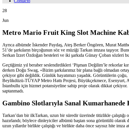
Contacto
28
Jun
Metro Mario Fruit King Slot Machine Kab
Ayrıca albümde İskender Paydaş, Ateş Berker Öngören, Murat Matth
51’de şarkıların birçoğunun söz ve müziği Tarkan imzası taşıyor. Bunu
Serkan İzzet Özdoğan besteleri ve iki şarkıda Günay Çoban sözleri bul
Geçtiğimiz yıl beraber seslendirdikleri ‘Pişman Değilim’le rekorlar k
derken Doğu Swag, «Bizim şarkılarımız bir plana bağlı olmadan or
çekiyor gibi değildik. Günlük hayatımızı yaşadık. Görüntülerin çoğu, 
Beylikdüzü-TÜYAP Metro Hattı Projesi, Büyükçekmece, Esenyurt, Avc
İstanbullu için hizmet potansiyeline sahip proje olarak dikkat çekiyor
saptanmadı.
Gambino Slotlarıyla Sanal Kumarhanede B
Tarkan’dan bir ilkTarkan, uzun bir süredir üzerinde titizlikle çalıştığ
hazırlandı; böylece dinleyiciler albümü baştan sona görüntülü olara
uzun yıllardır birlikte çalıştığı ve birlikte daha önce sayısız hite im