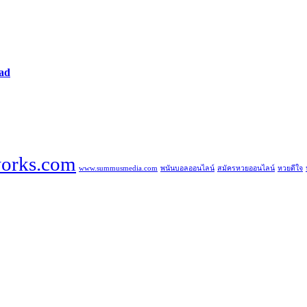
dad
orks.com
www.summusmedia.com
พนันบอลออนไลน์
สมัครหวยออนไลน์
หวยดีใจ