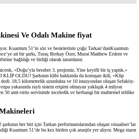
inesi Ve Odalı Makine fiyat
yor. Kuantum 51’in söz ve bestelerinin çoğu Tarkan’danKuantum
zince’ye ait bir şarkı, Turaç Berkay Özer, Murat Matthew Erdem ve
ine bağlılığı ve birliği olarak tanımlanır.
cenk, «Doğu’yla beraber 3. projemiz. Yine keyifli bir iş yaptık.»
 KLİP OLDU! Şarkının klibi hakkında da konuşan ikili, «Klip
» dedi. 18,5 kilometrelik uzunlukta ve 10 istasyondan oluşan Sefaköy-
upa yakasında raylı sistem erişimi olmayan yaklaşık 4 milyon
en 50 anti-virüs servisinde inceledik ve herhangi bir muhtemel tehlike
 Makineleri
2 şarkının her biri için Tarkan performanslarından oluşan visualiser’lar
diği Kuantum 51’de bu kez birden çok aranjör yer alıyor. Mega starın