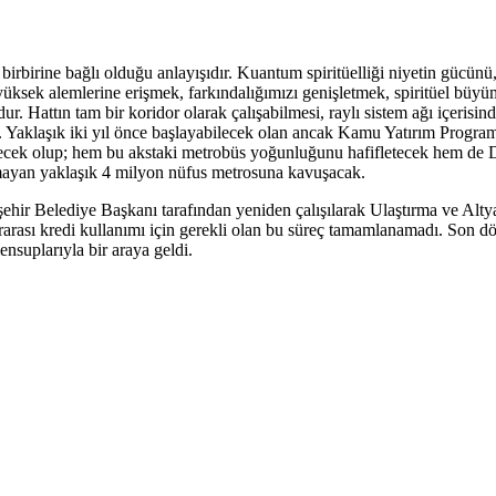
 birbirine bağlı olduğu anlayışıdır. Kuantum spiritüelliği niyetin gücünü
 yüksek alemlerine erişmek, farkındalığımızı genişletmek, spiritüel büy
. Hattın tam bir koridor olarak çalışabilmesi, raylı sistem ağı içerisi
r. Yaklaşık iki yıl önce başlayabilecek olan ancak Kamu Yatırım Progra
ek olup; hem bu akstaki metrobüs yoğunluğunu hafifletecek hem de D-1
 olmayan yaklaşık 4 milyon nüfus metrosuna kavuşacak.
Büyükşehir Belediye Başkanı tarafından yeniden çalışılarak Ulaştırma ve
rarası kredi kullanımı için gerekli olan bu süreç tamamlanamadı. Son
suplarıyla bir araya geldi.