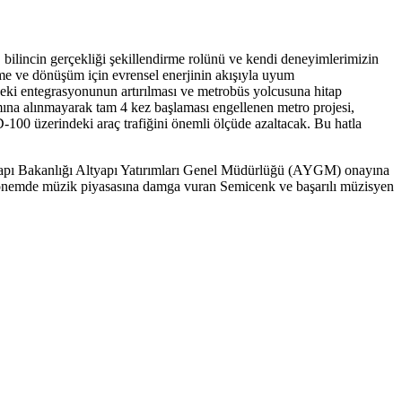
, bilincin gerçekliği şekillendirme rolünü ve kendi deneyimlerimizin
üme ve dönüşüm için evrensel enerjinin akışıyla uyum
ndeki entegrasyonunun artırılması ve metrobüs yolcusuna hitap
mına alınmayarak tam 4 kez başlaması engellenen metro projesi,
00 üzerindeki araç trafiğini önemli ölçüde azaltacak. Bu hatla
 Altyapı Bakanlığı Altyapı Yatırımları Genel Müdürlüğü (AYGM) onayına
 dönemde müzik piyasasına damga vuran Semicenk ve başarılı müzisyen