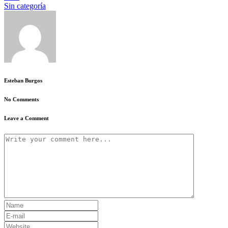
Sin categoría
Esteban Burgos
No Comments
Leave a Comment