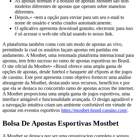
As apostas normais e a bolsillo de apostas Mostbet são dois
modelos diferentes de apostas que operam sobre maneiras
diferentes.
Depois,» «tem a opção para enviar para um seu e-mail to
nome de usuário e senha criados automaticamente.
O aplicativo apresenta download gratuito, electronic para isso
é só acessar o web-site oficial usando to nosso link.
A plataforma também conta com um modo de apostas ao vivo,
permitindo la cual os usuários façam apostas em partidas em
andamento. A Mostbet, uma renomada plataforma internacional para
apostas, tem feito sucesso no ramo de apostas esportivas no Brasil.
O site oficial da Mostbet» «Brasil oferece uma ampla gama de
opções de apostas, desde futebol e basquete até eSports at the jogos
de cassino. Este post apresenta como objetivo fornecer uma análise
abrangente da Mostbet, destacando seus recursos, benefícios e por
que ela se destaca no concorrido ramo de apostas across the internet.
A Mostbet proporciona uma ampla gama de jogos esportivos, uma
interface amigável e funcionalidade avançada. O design agradável e
a navegação intuitiva criam um ambiente confortável em virtude de
apostar em eventos esportivos
https://mostbet-brasil-cassino.com/
.
Bolsa De Apostas Esportivas Mostbet
A Mostbet se destaca por ser uma organizacion completa e segura,