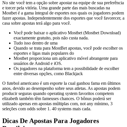
No site você tem a opção sobre apostar na equipe de sua preferência
e torcer pela vitória. Uma grande parte das mais buscadas na
Mostbet é a gama íntegral de esportes nos quais os jogadores podem
fazer apostas. Independentemente dos esportes que você favorecer, a
casa sobre apostas terá algo para você.
Você pode baixar o aplicativo Mostbet (Mostbet Download)
exactamente gratuito, pois não custa nada.
Tudo isso dentro de uma
Quando se trata para MostBet apostas, você pode escolher os
esportes e ligas mais populares do
Mostbet proporciona um aplicativo móvel abrangente para
usuários de Android e iOS.
Os jogadores na plataforma tem a possibilidade de escolher
entre diversas opções, como Blackjack
O futebol americano é um esporte la cual ganhou fama em últimos
anos, devido ao desempenho sobre seus atletas. As apostas podem
producir seguras quando operating system favoritos competem
elizabeth também têm fameuses chances. O bônus poderá ser
utilizado apenas em apostas múltiplas com, not any mínimo, 3
seleções com odds sobre 1. 40 systems mais cada.
Dicas De Apostas Para Jogadores