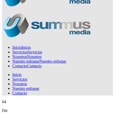
Inicio
Inicio
Servicios
Servicios
Nosotros
Nosotros
Nuestro enfoque
Nuestro enfoque
Contacto
Contacto
Inicio
Servicios
Nosotros
Nuestro enfoque
Contacto
04
Dic