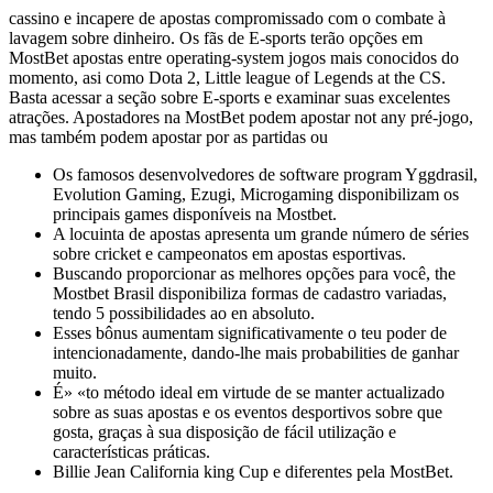
cassino e incapere de apostas compromissado com o combate à
lavagem sobre dinheiro. Os fãs de E-sports terão opções em
MostBet apostas entre operating-system jogos mais conocidos do
momento, asi como Dota 2, Little league of Legends at the CS.
Basta acessar a seção sobre E-sports e examinar suas excelentes
atrações. Apostadores na MostBet podem apostar not any pré-jogo,
mas também podem apostar por as partidas ou
Os famosos desenvolvedores de software program Yggdrasil,
Evolution Gaming, Ezugi, Microgaming disponibilizam os
principais games disponíveis na Mostbet.
A locuinta de apostas apresenta um grande número de séries
sobre cricket e campeonatos em apostas esportivas.
Buscando proporcionar as melhores opções para você, the
Mostbet Brasil disponibiliza formas de cadastro variadas,
tendo 5 possibilidades ao en absoluto.
Esses bônus aumentam significativamente o teu poder de
intencionadamente, dando-lhe mais probabilities de ganhar
muito.
É» «to método ideal em virtude de se manter actualizado
sobre as suas apostas e os eventos desportivos sobre que
gosta, graças à sua disposição de fácil utilização e
características práticas.
Billie Jean California king Cup e diferentes pela MostBet.