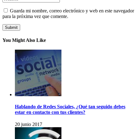
Guarda mi nombre, correo electrónico y web en este navegador
para la próxima vez que comente.
You Might Also Like
Hablando de Redes Sociales, ¿Qué tan seguido debes
estar en contacto con tus clientes?
20 junio 2017