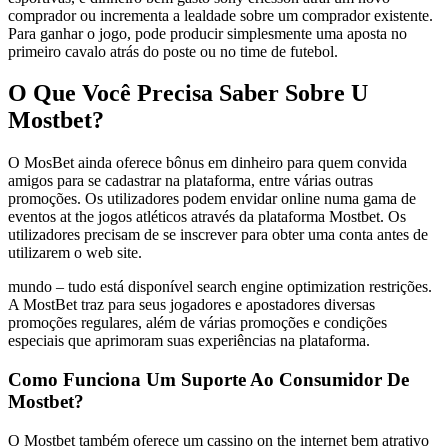
comprador ou incrementa a lealdade sobre um comprador existente.
Para ganhar o jogo, pode producir simplesmente uma aposta no
primeiro cavalo atrás do poste ou no time de futebol.
O Que Você Precisa Saber Sobre U
Mostbet?
O MosBet ainda oferece bônus em dinheiro para quem convida
amigos para se cadastrar na plataforma, entre várias outras
promoções. Os utilizadores podem envidar online numa gama de
eventos at the jogos atléticos através da plataforma Mostbet. Os
utilizadores precisam de se inscrever para obter uma conta antes de
utilizarem o web site.
mundo – tudo está disponível search engine optimization restrições.
A MostBet traz para seus jogadores e apostadores diversas
promoções regulares, além de várias promoções e condições
especiais que aprimoram suas experiências na plataforma.
Como Funciona Um Suporte Ao Consumidor De
Mostbet?
O Mostbet também oferece um cassino on the internet bem atrativo