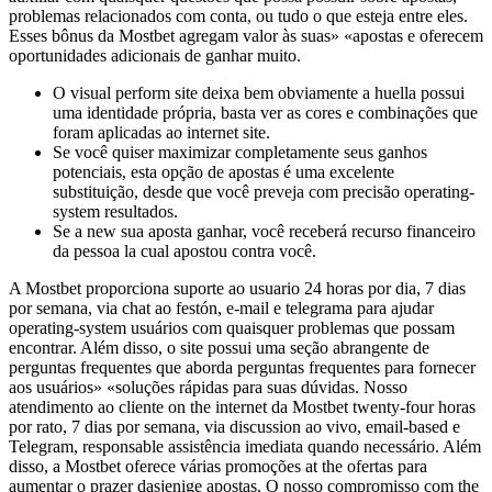
problemas relacionados com conta, ou tudo o que esteja entre eles.
Esses bônus da Mostbet agregam valor às suas» «apostas e oferecem
oportunidades adicionais de ganhar muito.
O visual perform site deixa bem obviamente a huella possui
uma identidade própria, basta ver as cores e combinações que
foram aplicadas ao internet site.
Se você quiser maximizar completamente seus ganhos
potenciais, esta opção de apostas é uma excelente
substituição, desde que você preveja com precisão operating-
system resultados.
Se a new sua aposta ganhar, você receberá recurso financeiro
da pessoa la cual apostou contra você.
A Mostbet proporciona suporte ao usuario 24 horas por dia, 7 dias
por semana, via chat ao festón, e-mail e telegrama para ajudar
operating-system usuários com quaisquer problemas que possam
encontrar. Além disso, o site possui uma seção abrangente de
perguntas frequentes que aborda perguntas frequentes para fornecer
aos usuários» «soluções rápidas para suas dúvidas. Nosso
atendimento ao cliente on the internet da Mostbet twenty-four horas
por rato, 7 dias por semana, via discussion ao vivo, email-based e
Telegram, responsable assistência imediata quando necessário. Além
disso, a Mostbet oferece várias promoções at the ofertas para
aumentar o prazer dasjenige apostas. O nosso compromisso com the