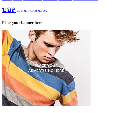
บอล
แทงบอล
แทงบอลออนไลน์
Place your banner here