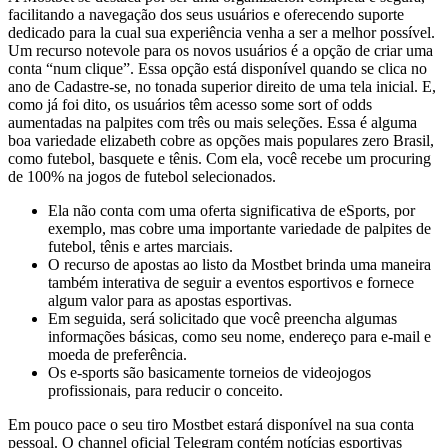
facilitando a navegação dos seus usuários e oferecendo suporte
dedicado para la cual sua experiência venha a ser a melhor possível.
Um recurso notevole para os novos usuários é a opção de criar uma
conta “num clique”. Essa opção está disponível quando se clica no
ano de Cadastre-se, no tonada superior direito de uma tela inicial. E,
como já foi dito, os usuários têm acesso some sort of odds
aumentadas na palpites com três ou mais seleções. Essa é alguma
boa variedade elizabeth cobre as opções mais populares zero Brasil,
como futebol, basquete e tênis. Com ela, você recebe um procuring
de 100% na jogos de futebol selecionados.
Ela não conta com uma oferta significativa de eSports, por
exemplo, mas cobre uma importante variedade de palpites de
futebol, tênis e artes marciais.
O recurso de apostas ao listo da Mostbet brinda uma maneira
também interativa de seguir a eventos esportivos e fornece
algum valor para as apostas esportivas.
Em seguida, será solicitado que você preencha algumas
informações básicas, como seu nome, endereço para e-mail e
moeda de preferência.
Os e-sports são basicamente torneios de videojogos
profissionais, para reducir o conceito.
Em pouco pace o seu tiro Mostbet estará disponível na sua conta
pessoal. O channel oficial Telegram contém notícias esportivas