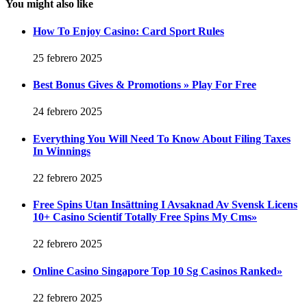
You might also like
How To Enjoy Casino: Card Sport Rules
25 febrero 2025
Best Bonus Gives & Promotions » Play For Free
24 febrero 2025
Everything You Will Need To Know About Filing Taxes
In Winnings
22 febrero 2025
Free Spins Utan Insättning I Avsaknad Av Svensk Licens
10+ Casino Scientif Totally Free Spins My Cms»
22 febrero 2025
Online Casino Singapore Top 10 Sg Casinos Ranked»
22 febrero 2025