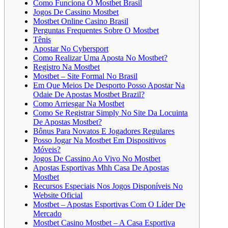
Como Funciona O Mostbet Brasil
Jogos De Cassino Mostbet
Mostbet Online Casino Brasil
Perguntas Frequentes Sobre O Mostbet
Tênis
Apostar No Cybersport
Como Realizar Uma Aposta No Mostbet?
Registro Na Mostbet
Mostbet – Site Formal No Brasil
Em Que Meios De Desporto Posso Apostar Na
Odaie De Apostas Mostbet Brazil?
Como Arriesgar Na Mostbet
Como Se Registrar Simply No Site Da Locuinta
De Apostas Mostbet?
Bônus Para Novatos E Jogadores Regulares
Posso Jogar Na Mostbet Em Dispositivos
Móveis?
Jogos De Cassino Ao Vivo No Mostbet
Apostas Esportivas Mhh Casa De Apostas
Mostbet
Recursos Especiais Nos Jogos Disponíveis No
Website Oficial
Mostbet – Apostas Esportivas Com O Líder De
Mercado
Mostbet Casino Mostbet – A Casa Esportiva