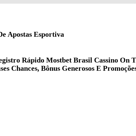
De Apostas Esportiva
 Registro Rápido Mostbet Brasil Cassino On
uses Chances, Bônus Generosos E Promoções