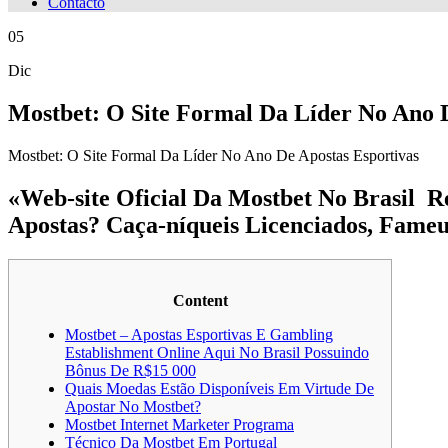
Contacto
05
Dic
Mostbet: O Site Formal Da Líder No Ano 
Mostbet: O Site Formal Da Líder No Ano De Apostas Esportivas
«Web-site Oficial Da Mostbet No Brasil ️
Apostas? Caça-níqueis Licenciados, Fame
Content
Mostbet – Apostas Esportivas E Gambling
Establishment Online Aqui No Brasil Possuindo
Bônus De R$15 000
Quais Moedas Estão Disponíveis Em Virtude De
Apostar No Mostbet?
Mostbet Internet Marketer Programa
Técnico Da Mostbet Em Portugal