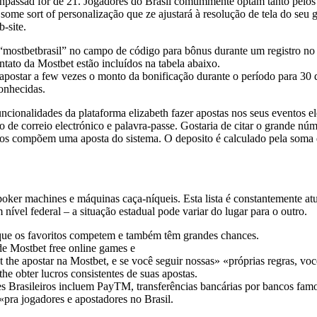
npassad för de 21. Jogadores do Brasil comummente optam tanto pelos j
ome sort of personalização que ze ajustará à resolução de tela do seu ga
-site.
“mostbetbrasil” no campo de código para bônus durante um registro no 
ontato da Mostbet estão incluídos na tabela abaixo.
apostar a few vezes o monto da bonificação durante o período para 30 
conhecidas.
uncionalidades da plataforma elizabeth fazer apostas nos seus eventos el
 de correio electrónico e palavra-passe. Gostaria de citar o grande nú
os compõem uma aposta do sistema. O deposito é calculado pela soma 
poker machines e máquinas caça-níqueis. Esta lista é constantemente a
ível federal – a situação estadual pode variar do lugar para o outro.
que os favoritos competem e também têm grandes chances.
de Mostbet free online games e
at the apostar na Mostbet, e se você seguir nossas» «próprias regras, 
the obter lucros consistentes de suas apostas.
 Brasileiros incluem PayTM, transferências bancárias por bancos famos
pra jogadores e apostadores no Brasil.