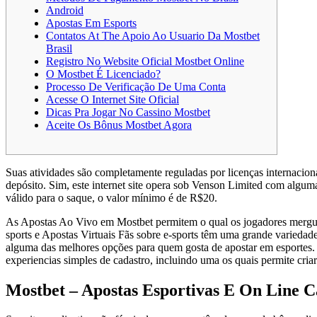
Android
Apostas Em Esports
Contatos At The Apoio Ao Usuario Da Mostbet
Brasil
Registro No Website Oficial Mostbet Online
O Mostbet É Licenciado?
Processo De Verificação De Uma Conta
Acesse O Internet Site Oficial
Dicas Pra Jogar No Cassino Mostbet
Aceite Os Bônus Mostbet Agora
Suas atividades são completamente reguladas por licenças internacio
depósito. Sim, este internet site opera sob Venson Limited com algu
válido para o saque, o valor mínimo é de R$20.
As Apostas Ao Vivo em Mostbet permitem o qual os jogadores mergulh
sports e Apostas Virtuais Fãs sobre e-sports têm uma grande varieda
alguma das melhores opções para quem gosta de apostar em esportes. 
experiencias simples de cadastro, incluindo uma os quais permite cri
Mostbet – Apostas Esportivas E On Line 