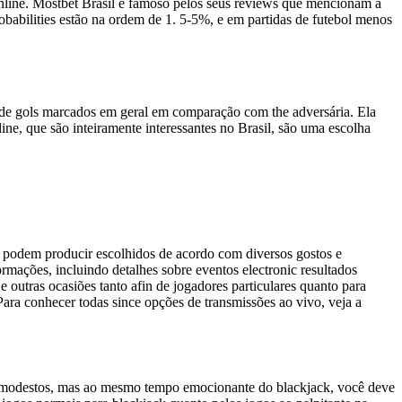
online. Mostbet Brasil é famoso pelos seus reviews que mencionam a
obabilities estão na ordem de 1. 5-5%, e em partidas de futebol menos
 de gols marcados em geral em comparação com the adversária. Ela
ine, que são inteiramente interessantes no Brasil, são uma escolha
ue podem producir escolhidos de acordo com diversos gostos e
mações, incluindo detalhes sobre eventos electronic resultados
s e outras ocasiões tanto afin de jogadores particulares quanto para
Para conhecer todas since opções de transmissões ao vivo, veja a
ogo modestos, mas ao mesmo tempo emocionante do blackjack, você deve