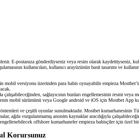
ülenir. E-postanıza gönderdiyseniz veya resim olarak kaydettiyseniz, kul
lamasının kullanıcıları, kullanıcı arayüzünün basit tasarımı ve kullanım ko
nin mobil versiyonu üzerinden para bahis oynayabilir empieza Mostbet’i
yacak.
çalışabileceğinden, sağlayıcının bunları engellemesinin resmi veya mo
sitenin mobil sürümünü veya Google android ve iOS için Mostbet App ku
öntemleri ve çeşitli oyunlar sunulmaktadır. Mostbet kumarhanesinin Tür
ulamalar, ağda vurgulanmamış anonim kaynaklar aracılığıyla çalışabileceğ
engellenebilecek offshore kumarhaneler empieza bahisçiler için özel bir 
asıl Korursunuz