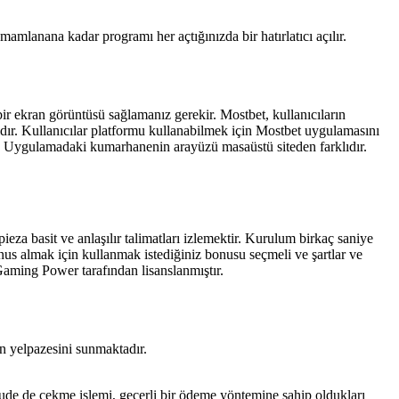
lanana kadar programı her açtığınızda bir hatırlatıcı açılır.
ir ekran görüntüsü sağlamanız gerekir. Mostbet, kullanıcıların
sıdır. Kullanıcılar platformu kullanabilmek için Mostbet uygulamasını
iz. Uygulamadaki kumarhanenin arayüzü masaüstü siteden farklıdır.
a basit ve anlaşılır talimatları izlemektir. Kurulum birkaç saniye
us almak için kullanmak istediğiniz bonusu seçmeli ve şartlar ve
 Gaming Power tarafından lisanslanmıştır.
un yelpazesini sunmaktadır.
tude de çekme işlemi, geçerli bir ödeme yöntemine sahip oldukları