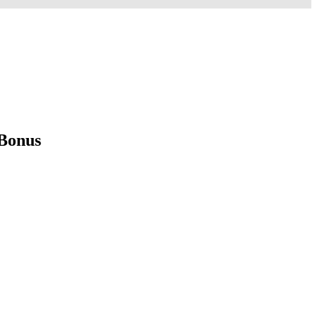
 Bonus