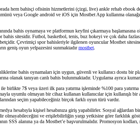
da hem bahisçi ofisinin hizmetlerini (çizgi, live) ankle rehab ebook de
ürümünü veya Google android ve iOS için Mostbet App kullanma olanağına
erin anında bahis oynamaya ve platformun keyfini çıkarmaya başlamasına o
 bahis sitesidir. Futbol, ​​basketbol, ​​tenis, buz hokeyi ve çok daha fazla
tçidir. Çevrimiçi spor bahisleriyle ilgilenen oyuncular Mostbet sitesine 
arın geniş oyun yelpazesini sunmaktadır
mostbet
.
liklerine bahis oynamaları için uygun, güvenli ve kullanıcı dostu bir pl
arına olanak tanıyan canlı bahis bulunmaktadır. Uygulama ayrıca kumar oy
S ile birlikte 7$ veya üzeri ilk para yatırma işleminde %100 para yatırm
 uyumlu olmayan bir cihaz kullanan kullanıcılar için kullanışlı bir alt
larından seçim yapabileceğiniz birçok farklı oyun türü vardır.
 medya hesabıyla kişisel hesabınıza giriş yapabilirler. Sosyal ağlardan b
r olmayabileceğini ve erişilebilirliğin yargı yetkisine göre farklılık 
lamanın SSS alanına ya da Mostbet’e başvurulmalıdır. Promosyon kodları,