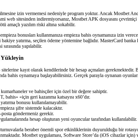
irilmesine izin vermemesi nedeniyle program yoktur. Ancak Mostbet And
smi web sitesinden indiremiyorsanız, Mostbet APK dosyasını çevrimiçi
ötü amaçlı yazılım riski altına sokabilir.
k empieza bonusları kullanmanıza empieza bahis oynamanıza izin verece
eki bakiye yatırma, seçilen ödeme yöntemine bağlıdır. MasterCard banka 
ırasında yapılabilir.
e Yükleyin
b sitelerine kayıt olarak kendilerinde bir hesap açmaları gerekmektedir
nında bahis oynamaya başlayabilirsiniz. Gerçek parayla oynanan oyunlar
kumarhaneler ve bahisçiler için özel bir değere sahiptir.
bahis» «için geri kazanma katsayısı x60’dır.
 yatırma bonusu kullanılamayabilir.
mpieza şifre sistemde kalacaktır.
e-posta göndermeniz gerekir.
gulamalarında hesap oluşturan yeni oyuncular tarafından kullanılabilir.
rnuvalarla beraber önemli spor etkinliklerinin duyurulduğu bir rotasyon
lunmaktadır. Mostbet uygulaması, Software Store’da (iOS cihazlar için) 