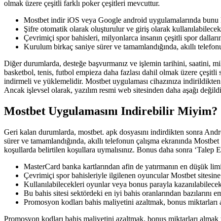
olmak üzere çeşitli farklı poker çeşitleri mevcuttur.
Mostbet indir iOS veya Google android uygulamalarında bunu hem
Şifre otomatik olarak oluşturulur ve giriş olarak kullanılabilecek 
Çevrimiçi spor bahisleri, milyonlarca insanın çeşitli spor dallar
Kurulum birkaç saniye sürer ve tamamlandığında, akıllı telefon
Diğer durumlarda, desteğe başvurmanız ve işlemin tarihini, saatini, mi
basketbol, tenis, futbol empieza daha fazlası dahil olmak üzere çeşitl
indirmeli ve yüklemelidir. Mostbet uygulaması cihazınıza indirildikte
Ancak işlevsel olarak, yazılım resmi web sitesinden daha aşağı değildi
Mostbet Uygulamasını Indirebilir Miyim?
Geri kalan durumlarda, mostbet. apk dosyasını indirdikten sonra Andr
sürer ve tamamlandığında, akıllı telefonun çalışma ekranında Mostbet
koşullarda belirtilen koşullara uymalısınız. Bonus daha sonra ‘Talep E
MasterCard banka kartlarından afin de yatırmanın en düşük limi
Çevrimiçi spor bahisleriyle ilgilenen oyuncular Mostbet sitesine
Kullanılabilecekleri oyunlar veya bonus parayla kazanılabilecek
Bu bahis sitesi sektördeki en iyi bahis oranlarından bazılarını
Promosyon kodları bahis maliyetini azaltmak, bonus miktarları a
Promosyon kodları bahis maliyetini azaltmak, bonus miktarları almak v