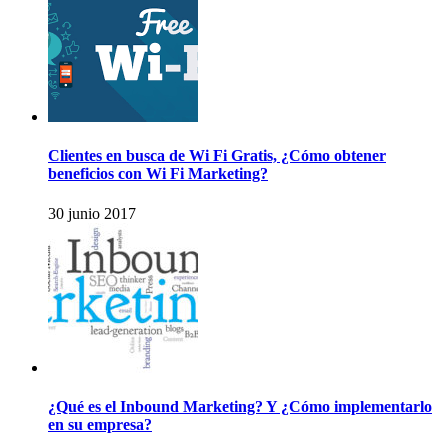
Clientes en busca de Wi Fi Gratis, ¿Cómo obtener
beneficios con Wi Fi Marketing?
30 junio 2017
¿Qué es el Inbound Marketing? Y ¿Cómo implementarlo
en su empresa?