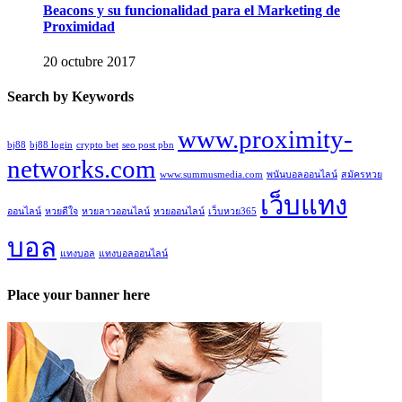
Beacons y su funcionalidad para el Marketing de
Proximidad
20 octubre 2017
Search by Keywords
www.proximity-
bj88
bj88 login
crypto bet
seo post pbn
networks.com
www.summusmedia.com
พนันบอลออนไลน์
สมัครหวย
เว็บแทง
ออนไลน์
หวยดีใจ
หวยลาวออนไลน์
หวยออนไลน์
เว็บหวย365
บอล
แทงบอล
แทงบอลออนไลน์
Place your banner here