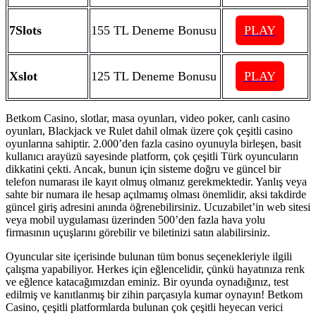
7Slots
155 TL Deneme Bonusu
PLAY
Xslot
125 TL Deneme Bonusu
PLAY
Betkom Casino, slotlar, masa oyunları, video poker, canlı casino
oyunları, Blackjack ve Rulet dahil olmak üzere çok çeşitli casino
oyunlarına sahiptir. 2.000’den fazla casino oyunuyla birleşen, basit
kullanıcı arayüzü sayesinde platform, çok çeşitli Türk oyuncuların
dikkatini çekti. Ancak, bunun için sisteme doğru ve güncel bir
telefon numarası ile kayıt olmuş olmanız gerekmektedir. Yanlış veya
sahte bir numara ile hesap açılmamış olması önemlidir, aksi takdirde
güncel giriş adresini anında öğrenebilirsiniz. Ucuzabilet’in web sitesi
veya mobil uygulaması üzerinden 500’den fazla hava yolu
firmasının uçuşlarını görebilir ve biletinizi satın alabilirsiniz.
Oyuncular site içerisinde bulunan tüm bonus seçenekleriyle ilgili
çalışma yapabiliyor. Herkes için eğlencelidir, çünkü hayatınıza renk
ve eğlence katacağımızdan eminiz. Bir oyunda oynadığınız, test
edilmiş ve kanıtlanmış bir zihin parçasıyla kumar oynayın! Betkom
Casino, çeşitli platformlarda bulunan çok çeşitli heyecan verici