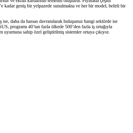
idir ve ekran kartlarının temelini oluşturur. Piyasada çeşitli
kadar geniş bir yelpazede sunulmakta ve her bir model, belirli bir
luş ise, daha da hassas davranılarak buluşunuz hangi sektörde ise
ASUS, programı 40’tan fazla ülkede 500’den fazla iş ortağıyla
uyumuna sahip özel geliştirilmiş sistemler ortaya çıkıyor.