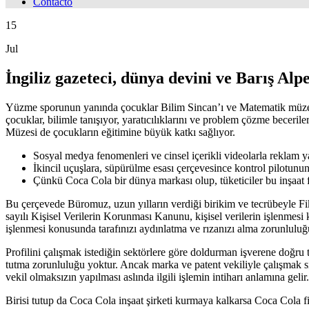
Contacto
15
Jul
İngiliz gazeteci, dünya devini ve Barış A
Yüzme sporunun yanında çocuklar Bilim Sincan’ı ve Matematik müzesi
çocuklar, bilimle tanışıyor, yaratıcılıklarını ve problem çözme beceril
Müzesi de çocukların eğitimine büyük katkı sağlıyor.
Sosyal medya fenomenleri ve cinsel içerikli videolarla reklam y
İkincil uçuşlara, süpürülme esası çerçevesince kontrol pilotunu
Çünkü Coca Cola bir dünya markası olup, tüketiciler bu inşaat f
Bu çerçevede Büromuz, uzun yılların verdiği birikim ve tecrübeyle F
sayılı Kişisel Verilerin Korunması Kanunu, kişisel verilerin işlenmesi 
işlenmesi konusunda tarafınızı aydınlatma ve rızanızı alma zorunlulu
Profilini çalışmak istediğin sektörlere göre doldurman işverene doğru t
tutma zorunluluğu yoktur. Ancak marka ve patent vekiliyle çalışmak size
vekil olmaksızın yapılması aslında ilgili işlemin intiharı anlamına gelir.
Birisi tutup da Coca Cola inşaat şirketi kurmaya kalkarsa Coca Cola fi