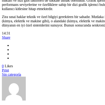
miktarı ve hızı gibi faktörleri de dikkate almak önemlidir. Grafik işlem
performans seviyelerine ve özelliklere sahip bir dizi grafik işlemci
kullanıcı kitlesine hitap etmektedir.
Zira sınai haklar teknik ve özel bilgiyi gerektiren bir sahadır. Mutlak
(kimya, elektrik ve makine gibi), o alandaki (kimya, elektrik ve makin
dünyanın en iyi özel sistemlerini sunuyor. Bunun sonucunda senkroniz
14:31
Share
0
Likes
Print
Sin categoría