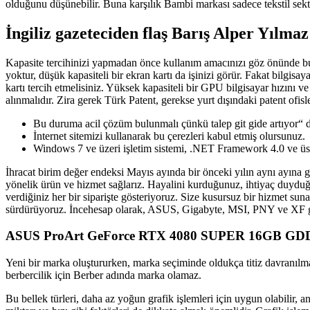
olduğunu düşünebilir. Buna karşılık Bambi markası sadece tekstil sektö
İngiliz gazeteciden flaş Barış Alper Yılmaz
Kapasite tercihinizi yapmadan önce kullanım amacınızı göz önünde bul
yoktur, düşük kapasiteli bir ekran kartı da işinizi görür. Fakat bilgi
kartı tercih etmelisiniz. Yüksek kapasiteli bir GPU bilgisayar hızını 
alınmalıdır. Zira gerek Türk Patent, gerekse yurt dışındaki patent of
Bu duruma acil çözüm bulunmalı çünkü talep git gide artıyor“ 
İnternet sitemizi kullanarak bu çerezleri kabul etmiş olursunuz.
Windows 7 ve üzeri işletim sistemi, .NET Framework 4.0 ve üs
İhracat birim değer endeksi Mayıs ayında bir önceki yılın aynı ayına gör
yönelik ürün ve hizmet sağlarız. Hayalini kurduğunuz, ihtiyaç duyduğun
verdiğiniz her bir siparişte gösteriyoruz. Size kusursuz bir hizmet 
sürdürüyoruz. İncehesap olarak, ASUS, Gigabyte, MSI, PNY ve XF gibi 
ASUS ProArt GeForce RTX 4080 SUPER 16GB GDDR6
Yeni bir marka oluştururken, marka seçiminde oldukça titiz davranılma
berbercilik için Berber adında marka olamaz.
Bu bellek türleri, daha az yoğun grafik işlemleri için uygun olabilir, 