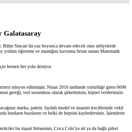
er Galatasaray
r. Bilim Sincan’da yaz boyunca devam edecek olan atölyelerde
 kolay yoldan öğrenme ve mantığını kavrama fırsatı sunan Matematik
için hemen her yolu deniyor.
rmeyi misyon edinmiştir. Nisan 2016 tarihinde yürürlüğe giren 6698
nun gereği, veri sorumlusu olarak şirketimizin, kişisel verilerinizin
acağınız marka, patent, faydalı model ve tasarım tescillerinde vekil
zda bunların bazılarını ve belki de hepsini kaybedersiniz. İşlemlerin
iciler bu inşaat firmasının, Coca Cola’ya ait ya da bağlı şirket