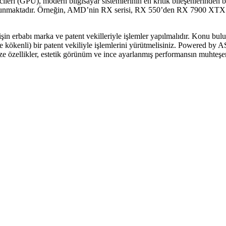
cileri (GPU), modern bilgisayar sistemlerinin en kritik bileşenlerinden bir
 bulunmaktadır. Örneğin, AMD’nin RX serisi, RX 550’den RX 7900 XTX’e 
a işin erbabı marka ve patent vekilleriyle işlemler yapılmalıdır. Konu bu
e kökenli) bir patent vekiliyle işlemlerini yürütmelisiniz. Powered by 
e özellikler, estetik görünüm ve ince ayarlanmış performansın muhteşem 