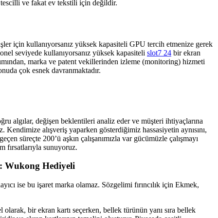
lli ve fakat ev tekstili için değildir.
ler için kullanıyorsanız yüksek kapasiteli GPU tercih etmenize gerek
syonel seviyede kullanıyorsanız yüksek kapasiteli
slot7 24
bir ekran
akımından, marka ve patent vekillerinden izleme (monitoring) hizmeti
 konuda çok esnek davranmaktadır.
ru algılar, değişen beklentileri analiz eder ve müşteri ihtiyaçlarına
z. Kendimize alışveriş yaparken gösterdiğimiz hassasiyetin aynısını,
 geçen süreçte 200’ü aşkın çalışanımızla var gücümüzle çalışmayı
 fırsatlarıyla sunuyoruz.
 Wukong Hediyeli
yıcı ise bu işaret marka olamaz. Sözgelimi fırıncılık için Ekmek,
 olarak, bir ekran kartı seçerken, bellek türünün yanı sıra bellek