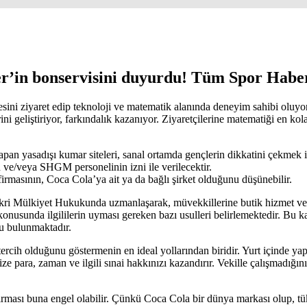
lper’in bonservisini duyurdu! Tüm Spor Hab
ni ziyaret edip teknoloji ve matematik alanında deneyim sahibi oluyo
erini geliştiriyor, farkındalık kazanıyor. Ziyaretçilerine matematiği en
apan yasadışı kumar siteleri, sanal ortamda gençlerin dikkatini çekmek 
n ve/veya SHGM personelinin izni ile verilecektir.
irmasının, Coca Cola’ya ait ya da bağlı şirket olduğunu düşünebilir.
ikri Mülkiyet Hukukunda uzmanlaşarak, müvekkillerine butik hizmet ve
konusunda ilgililerin uyması gereken bazı usulleri belirlemektedir. Bu ka
ğu bulunmaktadır.
ercih olduğunu göstermenin en ideal yollarından biridir. Yurt içinde yap
 para, zaman ve ilgili sınai hakkınızı kazandırır. Vekille çalışmadığını
rması buna engel olabilir. Çünkü Coca Cola bir dünya markası olup, tüket