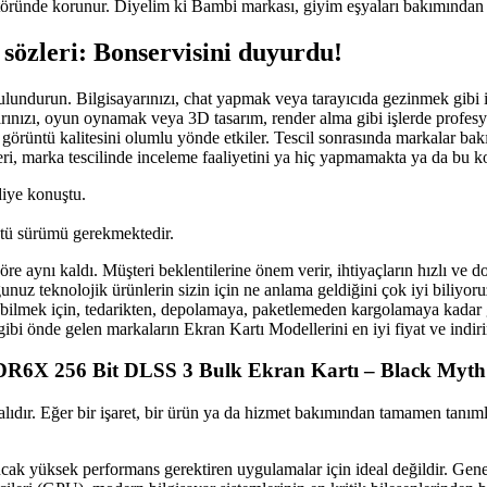
ründe korunur. Diyelim ki Bambi markası, giyim eşyaları bakımından tesci
 sözleri: Bonservisini duyurdu!
undurun. Bilgisayarınızı, chat yapmak veya tarayıcıda gezinmek gibi iş
sayarınızı, oyun oynamak veya 3D tasarım, render alma gibi işlerde profe
ve görüntü kalitesini olumlu yönde etkiler. Tescil sonrasında markalar b
isleri, marka tescilinde inceleme faaliyetini ya hiç yapmamakta ya da bu
diye konuştu.
tü sürümü gerekmektedir.
e aynı kaldı. Müşteri beklentilerine önem verir, ihtiyaçların hızlı ve doğ
uz teknolojik ürünlerin sizin için ne anlama geldiğini çok iyi biliyoru
sunabilmek için, tedarikten, depolamaya, paketlemeden kargolamaya kadar
önde gelen markaların Ekran Kartı Modellerini en iyi fiyat ve indirim
X 256 Bit DLSS 3 Bulk Ekran Kartı – Black Myth:
lıdır. Eğer bir işaret, bir ürün ya da hizmet bakımından tamamen tanımla
ancak yüksek performans gerektiren uygulamalar için ideal değildir. Genel