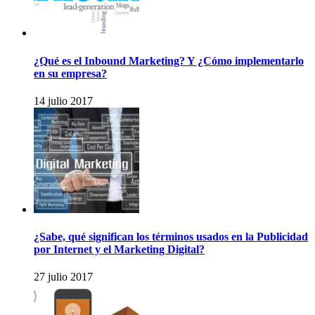
¿Qué es el Inbound Marketing? Y ¿Cómo implementarlo
en su empresa?
14 julio 2017
¿Sabe, qué significan los términos usados en la Publicidad
por Internet y el Marketing Digital?
27 julio 2017