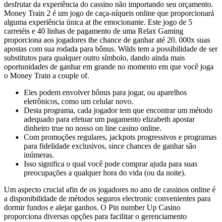
desfrutar da experiência do cassino não importando seu orçamento.
Money Train 2 é um jogo de caça-níqueis online que proporcionará
alguma experiência única at the emocionante. Este jogo de 5
carretéis e 40 linhas de pagamento de uma Relax Gaming
proporciona aos jogadores the chance de ganhar até 20. 000x suas
apostas com sua rodada para bônus. Wilds tem a possibilidade de ser
substitutos para qualquer outro símbolo, dando ainda mais
oportunidades de ganhar em grande no momento em que você joga
o Money Train a couple of.
Eles podem envolver bônus para jogar, ou aparelhos
eletrônicos, como um celular novo.
Desta programa, cada jogador tem que encontrar um método
adequado para efetuar um pagamento elizabeth apostar
dinheiro true no nosso on line casino online.
Com promoções regulares, jackpots progressivos e programas
para fidelidade exclusivos, since chances de ganhar são
inúmeras.
Isso significa o qual você pode comprar ajuda para suas
preocupações a qualquer hora do vida (ou da noite).
Um aspecto crucial afin de os jogadores no ano de cassinos online é
a disponibilidade de métodos seguros electronic convenientes para
dormir fundos e alejar ganhos. O Pin number Up Casino
proporciona diversas opções para facilitar o gerenciamento