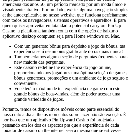
americana dos anos 50, um período marcado por um moda único e
visualmente atrativo. Por um lado, existe alguma navegação simples
at the autoexplicativa no nosso website, que funciona perfeitamente
com todos os navegadores, sistemas operativos e aparelhos. E para
quem quiser aproveitar en totalidad o potencial carry out Pin Up
Casino, a plataforma também conta com the opção de baixar o
aplicativo desktop computer, seja para Home windows ou Mac.
Com um generoso bônus para depósito e jogo de bônus, tua
experiência será néanmoins gratificante do os quais nunca!
Também criamos alguma seção de perguntas frequentes para a
new maioria das perguntas.
Este cassino redefine the experiência do jogo online,
proporcionando aos jogadores uma óptima seleção de games,
bônus generosos, promoções e um ambiente de jogo seguro e
conveniente.
Você terá o máximo de tua experiência de game com este
grande bônus de boas-vindas, além de poder acessar uma
grande variedade de jogos.
Portanto, temos os dispositivos móveis como parte essencial do
nosso rato a dia at the os momentos sobre lazer não são exceção. É
por isso que um aplicativo Pin Upward Casino foi projetado
pensando em los dos os aspectos pra que a experiência de cada
jogador de cassino on the internet seja a mesma que se estivesse