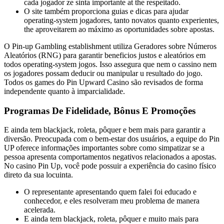
cada jogador ze sinta importante at the respeitado.
O site também proporciona guias e dicas para ajudar
operating-system jogadores, tanto novatos quanto experientes,
the aproveitarem ao máximo as oportunidades sobre apostas.
O Pin-up Gambling establishment utiliza Geradores sobre Números
Aleatórios (RNG) para garantir beneficios justos e aleatórios em
todos operating-system jogos. Isso assegura que nem o cassino nem
os jogadores possam deducir ou manipular u resultado do jogo.
Todos os games do Pin Upward Casino são revisados de forma
independente quanto à imparcialidade.
Programas De Fidelidade, Bônus E Promoções
E ainda tem blackjack, roleta, pôquer e bem mais para garantir a
diversão. Preocupada com o bem-estar dos usuários, a equipe do Pin
UP oferece informações importantes sobre como simpatizar se a
pessoa apresenta comportamentos negativos relacionados a apostas.
No casino Pin Up, você pode possuir a experiência do casino físico
direto da sua locuinta.
O representante apresentando quem falei foi educado e
conhecedor, e eles resolveram meu problema de manera
acelerada.
E ainda tem blackjack, roleta, pôquer e muito mais para