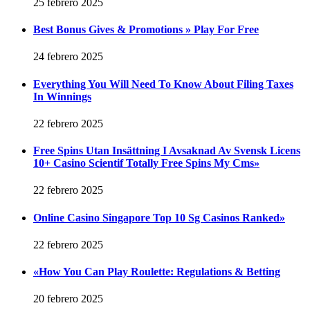
25 febrero 2025
Best Bonus Gives & Promotions » Play For Free
24 febrero 2025
Everything You Will Need To Know About Filing Taxes
In Winnings
22 febrero 2025
Free Spins Utan Insättning I Avsaknad Av Svensk Licens
10+ Casino Scientif Totally Free Spins My Cms»
22 febrero 2025
Online Casino Singapore Top 10 Sg Casinos Ranked»
22 febrero 2025
«How You Can Play Roulette: Regulations & Betting
20 febrero 2025