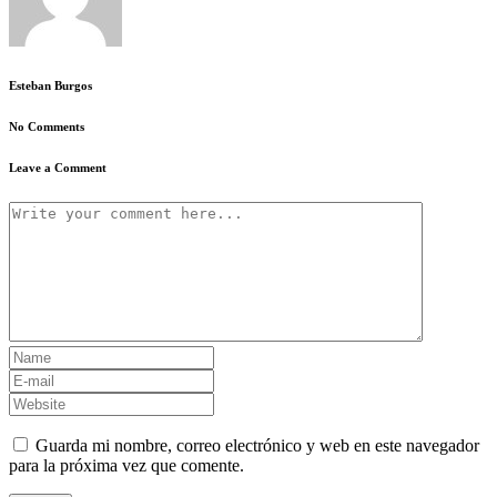
Esteban Burgos
No Comments
Leave a Comment
Guarda mi nombre, correo electrónico y web en este navegador
para la próxima vez que comente.