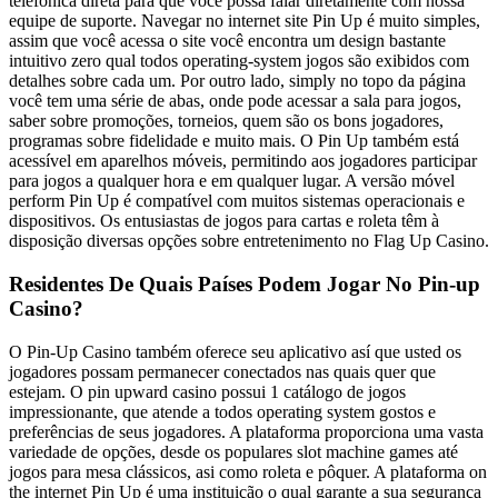
telefônica direta para que você possa falar diretamente com nossa
equipe de suporte. Navegar no internet site Pin Up é muito simples,
assim que você acessa o site você encontra um design bastante
intuitivo zero qual todos operating-system jogos são exibidos com
detalhes sobre cada um. Por outro lado, simply no topo da página
você tem uma série de abas, onde pode acessar a sala para jogos,
saber sobre promoções, torneios, quem são os bons jogadores,
programas sobre fidelidade e muito mais. O Pin Up também está
acessível em aparelhos móveis, permitindo aos jogadores participar
para jogos a qualquer hora e em qualquer lugar. A versão móvel
perform Pin Up é compatível com muitos sistemas operacionais e
dispositivos. Os entusiastas de jogos para cartas e roleta têm à
disposição diversas opções sobre entretenimento no Flag Up Casino.
Residentes De Quais Países Podem Jogar No Pin-up
Casino?
O Pin-Up Casino também oferece seu aplicativo así que usted os
jogadores possam permanecer conectados nas quais quer que
estejam. O pin upward casino possui 1 catálogo de jogos
impressionante, que atende a todos operating system gostos e
preferências de seus jogadores. A plataforma proporciona uma vasta
variedade de opções, desde os populares slot machine games até
jogos para mesa clássicos, asi como roleta e pôquer. A plataforma on
the internet Pin Up é uma instituição o qual garante a sua segurança