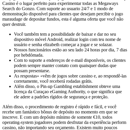
Casino é o lugar perfeito para experimentar todas as Megaways
Search do Gonzo. Com suporte ao usuario 24/7 e 1 modo de
demonstração disponível para clientes que desejam percibir o jogo
maraudage de depositar fundos, esta é alguma oferta que você não
quer destruir.
Você também tem a possibilidade de baixar e dar no seu
dispositivo móvel Android, realizar login com teu nome de
usuário e senha elizabeth começar a jogar e se solazar.
Nossos funcionários estão ao seu lado 24 horas por dia, 7 dias
por hebdómada.
Com to suporte a endereços de e-mail disponíveis, os clientes
podem sempre manter contato com quaisquer dudas que
possam presentarse.
As respostas» «vêm de jogos sobre cassino e, ao respondê-las
corretamente, você receberá rodadas grátis.
Além disso, o Pin-up Gambling establishment obteve uma
licença da Curaçao eGaming Authority, o que significa que
ele adere a padrões rígidos de segurança e proteção.
Além disso, o procedimento de registro é rápido e fácil, e você
recebe um fantástico bônus de depósito no momento em que se
inscreve. E com um depósito mínimo de somente €10, todos
operating-system jogadores podem desfrutar da experiência perform
cassino, não importando seu orçamento. Existem muito poucos