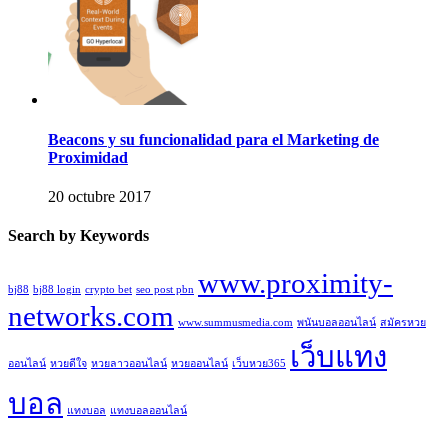
Beacons y su funcionalidad para el Marketing de
Proximidad
20 octubre 2017
Search by Keywords
www.proximity-
bj88
bj88 login
crypto bet
seo post pbn
networks.com
www.summusmedia.com
พนันบอลออนไลน์
สมัครหวย
เว็บแทง
ออนไลน์
หวยดีใจ
หวยลาวออนไลน์
หวยออนไลน์
เว็บหวย365
บอล
แทงบอล
แทงบอลออนไลน์