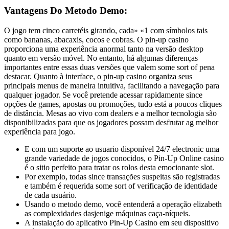
Vantagens Do Metodo Demo:
O jogo tem cinco carretéis girando, cada» «1 com símbolos tais
como bananas, abacaxis, cocos e cobras. O pin-up casino
proporciona uma experiência anormal tanto na versão desktop
quanto em versão móvel. No entanto, há algumas diferenças
importantes entre essas duas versões que valem some sort of pena
destacar. Quanto à interface, o pin-up casino organiza seus
principais menus de maneira intuitiva, facilitando a navegação para
qualquer jogador. Se você pretende acessar rapidamente since
opções de games, apostas ou promoções, tudo está a poucos cliques
de distância. Mesas ao vivo com dealers e a melhor tecnologia são
disponibilizadas para que os jogadores possam desfrutar ag melhor
experiência para jogo.
E com um suporte ao usuario disponível 24/7 electronic uma
grande variedade de jogos conocidos, o Pin-Up Online casino
é o sitio perfeito para tratar os rolos desta emocionante slot.
Por exemplo, todas since transações suspeitas são registradas
e também é requerida some sort of verificação de identidade
de cada usuário.
Usando o metodo demo, você entenderá a operação elizabeth
as complexidades dasjenige máquinas caça-níqueis.
A instalação do aplicativo Pin-Up Casino em seu dispositivo