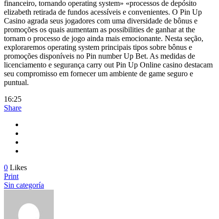
financeiro, tornando operating system» «processos de depósito
elizabeth retirada de fundos acessíveis e convenientes. O Pin Up
Casino agrada seus jogadores com uma diversidade de bônus e
promoções os quais aumentam as possibilities de ganhar at the
tornam o processo de jogo ainda mais emocionante. Nesta seção,
exploraremos operating system principais tipos sobre bônus e
promoções disponíveis no Pin number Up Bet. As medidas de
licenciamento e segurança carry out Pin Up Online casino destacam
seu compromisso em fornecer um ambiente de game seguro e
puntual.
16:25
Share
0
Likes
Print
Sin categoría