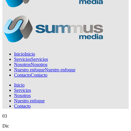
Inicio
Inicio
Servicios
Servicios
Nosotros
Nosotros
Nuestro enfoque
Nuestro enfoque
Contacto
Contacto
Inicio
Servicios
Nosotros
Nuestro enfoque
Contacto
03
Dic