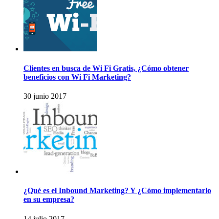
Clientes en busca de Wi Fi Gratis, ¿Cómo obtener
beneficios con Wi Fi Marketing?
30 junio 2017
¿Qué es el Inbound Marketing? Y ¿Cómo implementarlo
en su empresa?
14 julio 2017