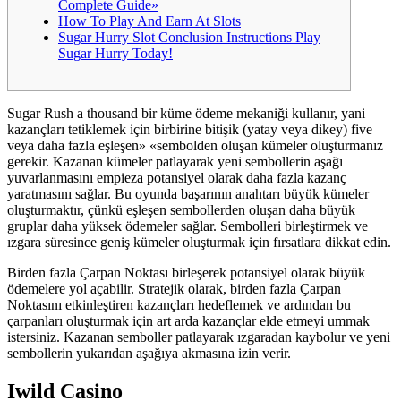
Complete Guide»
How To Play And Earn At Slots
Sugar Hurry Slot Conclusion Instructions Play
Sugar Hurry Today!
Sugar Rush a thousand bir küme ödeme mekaniği kullanır, yani
kazançları tetiklemek için birbirine bitişik (yatay veya dikey) five
veya daha fazla eşleşen» «sembolden oluşan kümeler oluşturmanız
gerekir. Kazanan kümeler patlayarak yeni sembollerin aşağı
yuvarlanmasını empieza potansiyel olarak daha fazla kazanç
yaratmasını sağlar. Bu oyunda başarının anahtarı büyük kümeler
oluşturmaktır, çünkü eşleşen sembollerden oluşan daha büyük
gruplar daha yüksek ödemeler sağlar. Sembolleri birleştirmek ve
ızgara süresince geniş kümeler oluşturmak için fırsatlara dikkat edin.
Birden fazla Çarpan Noktası birleşerek potansiyel olarak büyük
ödemelere yol açabilir. Stratejik olarak, birden fazla Çarpan
Noktasını etkinleştiren kazançları hedeflemek ve ardından bu
çarpanları oluşturmak için art arda kazançlar elde etmeyi ummak
istersiniz. Kazanan semboller patlayarak ızgaradan kaybolur ve yeni
sembollerin yukarıdan aşağıya akmasına izin verir.
Iwild Casino