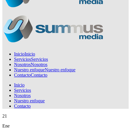
Inicio
Inicio
Servicios
Servicios
Nosotros
Nosotros
Nuestro enfoque
Nuestro enfoque
Contacto
Contacto
Inicio
Servicios
Nosotros
Nuestro enfoque
Contacto
21
Ene