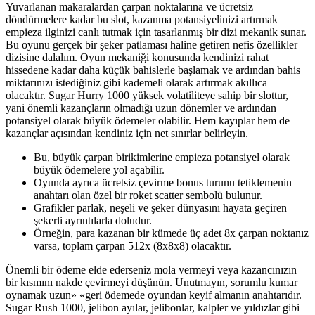
Yuvarlanan makaralardan çarpan noktalarına ve ücretsiz
döndürmelere kadar bu slot, kazanma potansiyelinizi artırmak
empieza ilginizi canlı tutmak için tasarlanmış bir dizi mekanik sunar.
Bu oyunu gerçek bir şeker patlaması haline getiren nefis özellikler
dizisine dalalım. Oyun mekaniği konusunda kendinizi rahat
hissedene kadar daha küçük bahislerle başlamak ve ardından bahis
miktarınızı istediğiniz gibi kademeli olarak artırmak akıllıca
olacaktır. Sugar Hurry 1000 yüksek volatiliteye sahip bir slottur,
yani önemli kazançların olmadığı uzun dönemler ve ardından
potansiyel olarak büyük ödemeler olabilir. Hem kayıplar hem de
kazançlar açısından kendiniz için net sınırlar belirleyin.
Bu, büyük çarpan birikimlerine empieza potansiyel olarak
büyük ödemelere yol açabilir.
Oyunda ayrıca ücretsiz çevirme bonus turunu tetiklemenin
anahtarı olan özel bir roket scatter sembolü bulunur.
Grafikler parlak, neşeli ve şeker dünyasını hayata geçiren
şekerli ayrıntılarla doludur.
Örneğin, para kazanan bir kümede üç adet 8x çarpan noktanız
varsa, toplam çarpan 512x (8x8x8) olacaktır.
Önemli bir ödeme elde ederseniz mola vermeyi veya kazancınızın
bir kısmını nakde çevirmeyi düşünün. Unutmayın, sorumlu kumar
oynamak uzun» «geri ödemede oyundan keyif almanın anahtarıdır.
Sugar Rush 1000, jelibon ayılar, jelibonlar, kalpler ve yıldızlar gibi