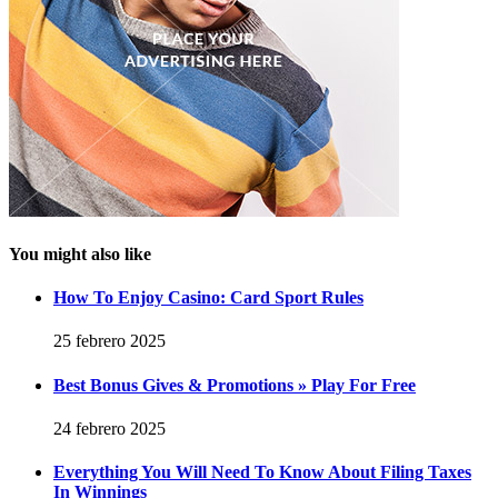
You might also like
How To Enjoy Casino: Card Sport Rules
25 febrero 2025
Best Bonus Gives & Promotions » Play For Free
24 febrero 2025
Everything You Will Need To Know About Filing Taxes
In Winnings