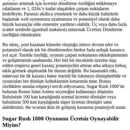
şansınızı artırmak için ücretsiz döndürme özelliğini tetiklemeye
odaklanın ve 1, 024x’e kadar ulaşabilen çarpan noktalarını
hedefleyin. Paranızı akıllıca yönetmek ve daha küçük bahislerle
başlamak weil oyununuzu uzatmanıza ve potansiyel olarak daha
büyük kazançlar elde etmenize yardımcı olabilir. Üç veya daha fazla
scatter sembolü (gumball makinesi) tutturmak Ücretsiz Döndürme
özelliğini etkinleştirir.
Bu süreç, yeni kazanan kümeler oluştuğu sürece devam eder ve
potansiyel olarak tek bir döndürmeden birden fazla ardışık kazanca
yol açar. Tumble özelliği, oyunun çarpan noktalarını etkinleştirmenin
ve geliştirmenin anahtarıdır. Her biri bir öncekinin üzerine inşa
edilen empieza genel kazanç potansiyelini artıran arka arkaya birkaç
takla görmek alışılmadık bir durum değildir. Bu basamaklı etki,
mütevazı bir ilk kazancı haine önemli bir ödemeye dönüştürebilir ve
oyuncuları her dönüşte koltuklarının kenarında tutar. Bonus
özelliklere anında erişmeyi tercih ediyorsanız, Sugar Rush 1000’de
bulunan Bonus Satın Animo seçeneğini kullanmayı düşünün.
Bahsinizin 100 katı karşılığında normal ücretsiz dönüşler veya
bahsinizin 500 katı karşılığında süper ücretsiz dönüşler satın
alabilirsiniz, the woman ikisi de gelişmiş kazanma potansiyeli sunar.
Sugar Rush 1000 Oyununu Ücretsiz Oynayabilir
Miyim?