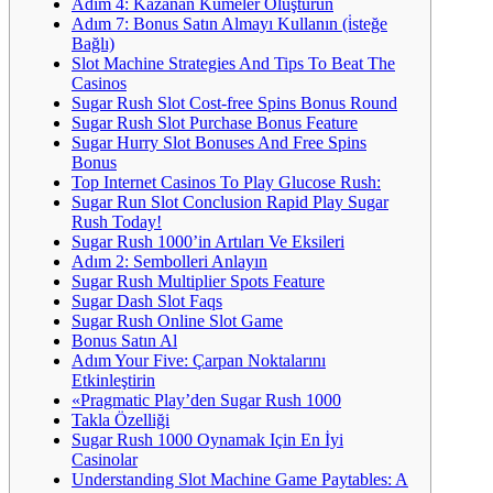
Adım 4: Kazanan Kümeler Oluşturun
Adım 7: Bonus Satın Almayı Kullanın (i̇steğe
Bağlı)
Slot Machine Strategies And Tips To Beat The
Casinos
Sugar Rush Slot Cost-free Spins Bonus Round
Sugar Rush Slot Purchase Bonus Feature
Sugar Hurry Slot Bonuses And Free Spins
Bonus
Top Internet Casinos To Play Glucose Rush:
Sugar Run Slot Conclusion Rapid Play Sugar
Rush Today!
Sugar Rush 1000’in Artıları Ve Eksileri
Adım 2: Sembolleri Anlayın
Sugar Rush Multiplier Spots Feature
Sugar Dash Slot Faqs
Sugar Rush Online Slot Game
Bonus Satın Al
Adım Your Five: Çarpan Noktalarını
Etkinleştirin
«Pragmatic Play’den Sugar Rush 1000
Takla Özelliği
Sugar Rush 1000 Oynamak Için En İyi
Casinolar
Understanding Slot Machine Game Paytables: A