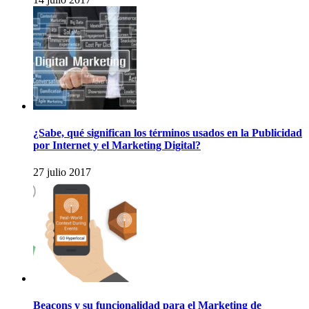
¿Sabe, qué significan los términos usados en la Publicidad
por Internet y el Marketing Digital?
27 julio 2017
Beacons y su funcionalidad para el Marketing de