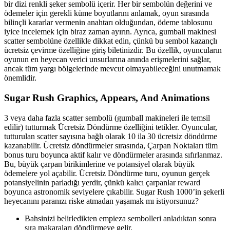
bir dizi renkli şeker sembolü içerir. Her bir sembolün değerini ve
ödemeler için gerekli küme boyutlarını anlamak, oyun sırasında
bilinçli kararlar vermenin anahtarı olduğundan, ödeme tablosunu
iyice incelemek için biraz zaman ayırın. Ayrıca, gumball makinesi
scatter sembolüne özellikle dikkat edin, çünkü bu sembol kazançlı
ücretsiz çevirme özelliğine giriş biletinizdir. Bu özellik, oyuncuların
oyunun en heyecan verici unsurlarına anında erişmelerini sağlar,
ancak tüm yargı bölgelerinde mevcut olmayabileceğini unutmamak
önemlidir.
Sugar Rush Graphics, Appears, And Animations
3 veya daha fazla scatter sembolü (gumball makineleri ile temsil
edilir) tutturmak Ücretsiz Döndürme özelliğini tetikler. Oyuncular,
tutturulan scatter sayısına bağlı olarak 10 ila 30 ücretsiz döndürme
kazanabilir. Ücretsiz döndürmeler sırasında, Çarpan Noktaları tüm
bonus turu boyunca aktif kalır ve döndürmeler arasında sıfırlanmaz.
Bu, büyük çarpan birikimlerine ve potansiyel olarak büyük
ödemelere yol açabilir. Ücretsiz Döndürme turu, oyunun gerçek
potansiyelinin parladığı yerdir, çünkü kalıcı çarpanlar reward
boyunca astronomik seviyelere çıkabilir. Sugar Rush 1000’in şekerli
heyecanını paranızı riske atmadan yaşamak mı istiyorsunuz?
Bahsinizi belirledikten empieza sembolleri anladıktan sonra
sıra makaraları döndürmeye gelir.