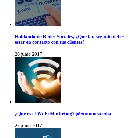
Hablando de Redes Sociales, ¿Qué tan seguido debes
estar en contacto con tus clientes?
20 junio 2017
¿Qué es el Wi Fi Marketing? @Summusmedia
27 junio 2017