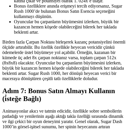
katına çıkar ve potansiyel olarak 1. 024x’e ulaşır.
Bonus özelliklere anında erişmeyi tercih ediyorsanız, Sugar
Rush 1000’de bulunan Bonus Satın Esencia seçeneğini
kullanmayı düşünün.
Oyuncular bu çarpanların büyümesini izlerken, büyük bir
kazancın hemen köşede olabileceğini bilerek her taklada
beklenti artar.
Birden fazla Çarpan Noktası birleşerek kazanç potansiyelini önemli
ölçüde artırabilir. Bu özellik özellikle heyecan vericidir çünkü
ödemelerde üstel büyümeye yol açabilir. Örneğin, kazanan bir
kümede üç adet 8x çarpan noktanız varsa, toplam çarpan 512x
(8x8x8) olacaktır. Oyuncular bu çarpanların büyümesini izlerken,
büyük bir kazancın hemen köşede olabileceğini bilerek her taklada
beklenti artar. Sugar Rush 1000, her dönüşü heyecan verici bir
maceraya dönüştüren çeşitli tatlı özelliklerle doludur.
Adım 7: Bonus Satın Almayı Kullanın
(i̇steğe Bağlı)
Animasyonlar akıcı ve tatmin edicidir, özellikle sobre sembollerin
patladığı ve yenilerinin aşağı aktığı takla özelliği sırasında dinamik
ve ilgi çekici bir oyun deneyimi yaratır. Genel olarak, Sugar Dash
1000’in görsel-işitsel sunumu, her spinin heyecanını artıran