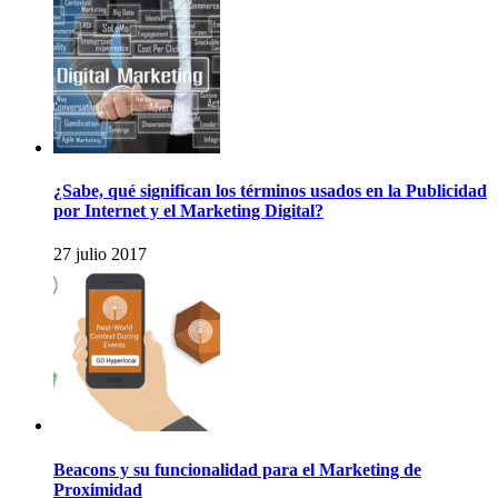
¿Sabe, qué significan los términos usados en la Publicidad
por Internet y el Marketing Digital?
27 julio 2017
Beacons y su funcionalidad para el Marketing de
Proximidad