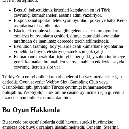
Live’ın birleşimidir.
Bets10, bahsettiğimiz kriterleri karşılayan en iyi Türk
çevrimiçi kumarhaneleri arasına adını yazdırıyor.
E-spor, sanal sporlar, televizyon oyunlari, poker ve hatta Keno
oyunlarina ulaşabilirsiniz.
Blackjack empieza bakara gibi geleneksel casino oyunları
empieza bu oyunların çeşitleri, dünya çapındaki oyuncular
tarafından da inanılmaz derecede tercih edilmektedir.
Evolution Gaming, boy yıllarda canlı kumarhane oyunlarına
yönelik iki büyük eleştiriyi çözmek için çok çalıştı.
Kumarhane meraklıları için iyi haber şu ki, yazılım indirmeye
gerek kalmadan bulunabilen ve oynanabilen etkileyici sayıda
çevrimiçi ücretsiz slot var.
Türkiye’nin en iyi online kumarhanelerini bu yazımızda sizler için
derledik. Oyun severler Webby Slot, Gambling Club veya
CasinoMaxi gibi güvenilir Türkçe çevrimiçi kumarhanelerde
buluşabilir. WebbySlot Türk online casino oyuncuları için güvenilir
hizmet sunan online casinolardan biri.
Bu Oyun Hakkında
Bu sayede progresif slotlarda ödül havuzu sürekli büyümekte
empieza çok büyük oranlara ulaşabilmektedir. Örneğin, Steering