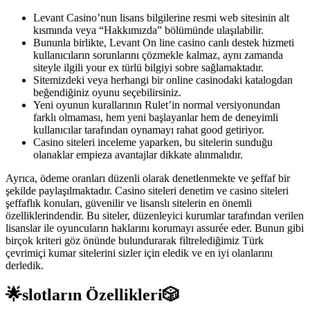
Levant Casino’nun lisans bilgilerine resmi web sitesinin alt
kısmında veya “Hakkımızda” bölümünde ulaşılabilir.
Bununla birlikte, Levant On line casino canlı destek hizmeti
kullanıcıların sorunlarını çözmekle kalmaz, aynı zamanda
siteyle ilgili your ex türlü bilgiyi sobre sağlamaktadır.
Sitemizdeki veya herhangi bir online casinodaki katalogdan
beğendiğiniz oyunu seçebilirsiniz.
Yeni oyunun kurallarının Rulet’in normal versiyonundan
farklı olmaması, hem yeni başlayanlar hem de deneyimli
kullanıcılar tarafından oynamayı rahat good getiriyor.
Casino siteleri inceleme yaparken, bu sitelerin sunduğu
olanaklar empieza avantajlar dikkate alınmalıdır.
Ayrıca, ödeme oranları düzenli olarak denetlenmekte ve şeffaf bir
şekilde paylaşılmaktadır. Casino siteleri denetim ve casino siteleri
şeffaflık konuları, güvenilir ve lisanslı sitelerin en önemli
özelliklerindendir. Bu siteler, düzenleyici kurumlar tarafından verilen
lisanslar ile oyuncuların haklarını korumayı assurée eder. Bunun gibi
birçok kriteri göz önünde bulundurarak filtrelediğimiz Türk
çevrimiçi kumar sitelerini sizler için eledik ve en iyi olanlarını
derledik.
🌟slotların Özellikleri🎲