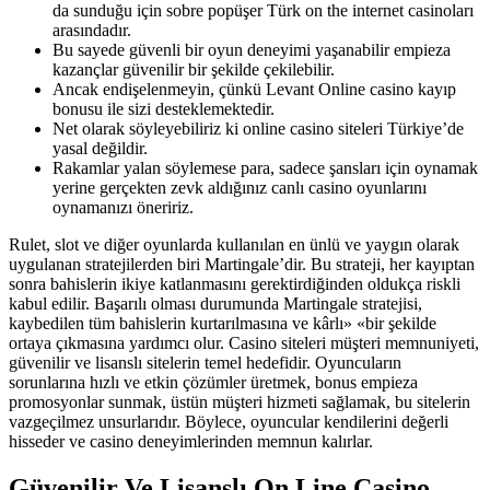
da sunduğu için sobre popüşer Türk on the internet casinoları
arasındadır.
Bu sayede güvenli bir oyun deneyimi yaşanabilir empieza
kazançlar güvenilir bir şekilde çekilebilir.
Ancak endişelenmeyin, çünkü Levant Online casino kayıp
bonusu ile sizi desteklemektedir.
Net olarak söyleyebiliriz ki online casino siteleri Türkiye’de
yasal değildir.
Rakamlar yalan söylemese para, sadece şansları için oynamak
yerine gerçekten zevk aldığınız canlı casino oyunlarını
oynamanızı öneririz.
Rulet, slot ve diğer oyunlarda kullanılan en ünlü ve yaygın olarak
uygulanan stratejilerden biri Martingale’dir. Bu strateji, her kayıptan
sonra bahislerin ikiye katlanmasını gerektirdiğinden oldukça riskli
kabul edilir. Başarılı olması durumunda Martingale stratejisi,
kaybedilen tüm bahislerin kurtarılmasına ve kârlı» «bir şekilde
ortaya çıkmasına yardımcı olur. Casino siteleri müşteri memnuniyeti,
güvenilir ve lisanslı sitelerin temel hedefidir. Oyuncuların
sorunlarına hızlı ve etkin çözümler üretmek, bonus empieza
promosyonlar sunmak, üstün müşteri hizmeti sağlamak, bu sitelerin
vazgeçilmez unsurlarıdır. Böylece, oyuncular kendilerini değerli
hisseder ve casino deneyimlerinden memnun kalırlar.
Güvenilir Ve Lisanslı On Line Casino