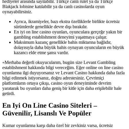
hediyeler arasında sayılabilir. Türkçe canlı rulet ya da Türkçe
Blakjack lobisine katılabilir ya da canlı casinolarda oyun
oynayabilirsiniz.
Ayrıca, ikramiyeler, bazı ekstra özelliklerle birlikte ücretsiz
sürümlerde genellikle devre dışı bırakılır.
En iyi on line casino oyunları, oyunculara gerçeğe yakın bir
gambling establishment deneyimi yaşatmaya çalışır.
Maksimum kazanç genellikle bahis miktarına bağlıdır,
dolayısıyla daha büyük bahis oynayan oyuncuların en büyük
kazancı elde etme şansı vardır.
«Merhaba değerli okuyucularım, bugün size Levant Gambling
establishment hakkında bilgi vereceğim. Eğer online on line casino
oyunlarına ilgi duyuyorsanız ve Levant Casino hakkında daha fazla
bilgi edinmek istiyorsanız, doğru adrestesiniz. Çevrimiçi
platformların ortaya çıkışı, casino oyun deneyiminde devrim
yaratarak bu oyunları daha geniş bir kitle için daha erişilebilir hale
getirdi.
En Iyi On Line Casino Siteleri –
Güvenilir, Lisanslı Ve Popüler
Kumar oyunlarına karşı daha özel bir zevkiniz varsa, ücretsiz