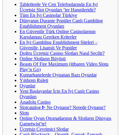
Tabletlerde Ve Cep Telefonlarında En Iyi
Ücretsiz Slot Oyunları ‘ler Hangileridir?
Tüm En İyi Casinolar Türkiye
Dünyanın Durante Popüler Canlı Gambling
Establishment Oyunları
En Güvenilir Türk Online Casinolarının
Karşılaması Gereken Kriterler
En Iyi Gambling Establishment Siteleri –
Güvenilir, Lisanslı Ve Popüler
Doğru Ücretsiz Casino Slotları Nasıl Seçilir?
Online Slotların Büyüsü
Beasts Of Fire Maximum (itibaren Video Slotu
Play’n Go)
Kumarhanelerde Oynanan Bazı Oyunlar
Yıldırım Ruleti
Oyunlar
Yeni Başlayanlar İçin En İyi Canlı Casino
Oyunları
Anadolu Casino
Slotcatalog ᐈ Ne Oynanır? Nerede Oynanır?
Slots
Online Oyun Otomatlarının & Slotların Dünyası
Gametwist’te!
Ücretsiz Çevrimiçi Slotlar
Canlı Blackjack – Otantik, Gerçek Zamanlı