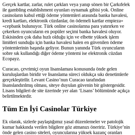
Gerçek kartlar, zarlar, rulet çarkları veya yanıp sönen bir Çarkıfelek
ile gambling establishment oyunları oynamak gibisi yok. Online
casinoların kabul ettiği ödeme yöntemleri arasında banka havalesi,
kredi kartları, elektronik cüzdanlar, ön ödemeli kartlar empieza»
«cepbank bulunuyor. Türk online casinolarına para yatırırken ve
çekerken oyuncuların en popüler seçimi banka havalesi oluyor.
Eskisinden çok daha hızlı olduğu için ve elbette yüksek işlem
limitleri sunduğu için banka havalesi halen en güvenilen ödeme
yöntemlerinin başında geliyor. Bunun yanında Türk oyuncuların
sobre sık kullandığı diğer ödeme yöntemi ise elektronik cüzdan
Ecopayz.
Curacao, çevrimiçi oyun lisanslaması konusunda önde gelen
kuruluşlardan biridir ve lisanslama süreci oldukça sıkı denetimlerle
gerçekleştirilir. Levant Casino’nun Curacao tarafından
lisanslandırılmış olması, siteye duyulan güvenin bir göstergesidir.
Lisans bilgileri de site üzerinde yer alan ‘Lisans’ bölümünde açıkça
belirtilmektedir.
Tüm En İyi Casinolar Türkiye
Ek olarak, sizlerle paylaştığımız yasal düzenlemeler ve patolojik
kumar hakkında verilen bilgilere göz atmanızı öneririz. Türkiye’nin
önde gelen casino siteleri, oyuncularına yüksek kazanç oranları