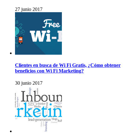
27 junio 2017
Clientes en busca de Wi Fi Gratis, ¿Cómo obtener
beneficios con Wi Fi Marketing?
30 junio 2017