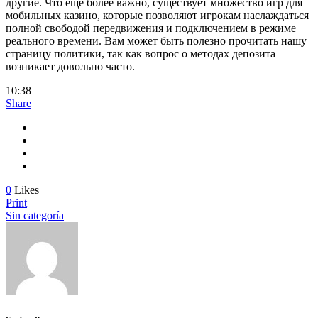
другие. Что еще более важно, существует множество игр для
мобильных казино, которые позволяют игрокам наслаждаться
полной свободой передвижения и подключением в режиме
реального времени. Вам может быть полезно прочитать нашу
страницу политики, так как вопрос о методах депозита
возникает довольно часто.
10:38
Share
0
Likes
Print
Sin categoría