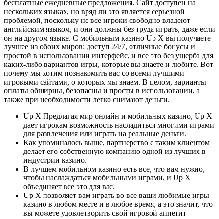
бесплатные ежедневные предложения. Сайт доступен на
нескольких языках, но вряд ли это является серьезной
проблемой, поскольку не все игроки свободно владеют
английским языком, и они должны без труда играть, даже если
он на другом языке. С мобильным казино Up X вы получаете
лучшее из обоих миров: доступ 24/7, отличные бонусы и
простой в использовании интерфейс, и все это без ущерба для
каких-либо вариантов игры, которые вы знаете и любите. Вот
почему мы хотим познакомить вас со всеми лучшими
игровыми сайтами, о которых мы знаем. В целом, варианты
оплаты обширны, безопасны и просты в использовании, а
также при необходимости легко снимают деньги.
Up X Предлагая мир онлайн и мобильных казино, Up X
дает игрокам возможность насладиться многими играми
для развлечения или играть на реальные деньги.
Как упоминалось выше, партнерство с таким клиентом
делает его собственную компанию одной из лучших в
индустрии казино.
В лучшем мобильном казино есть все, что вам нужно,
чтобы наслаждаться мобильными играми, и Up X
объединяет все это для вас.
Up X позволяет вам играть во все ваши любимые игры
казино в любом месте и в любое время, а это значит, что
вы можете удовлетворить свой игровой аппетит