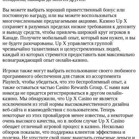
Вы можете выбрать хороший приветственный бонус или
постоянную награду, или вы можете воспользоваться
многочисленными предлагаемыми акциями. Казино Up X
сохраняет в разумных пределах низкие требования к депозиту
и выводу средств, чтобы привлечь широкий круг игроков в
Канаде. Получите мобильный опыт, который вам нужен, и вы
не будете разочарованы. Up X управляется группой
чрезвычайно талантливых и целеустремленных людей,
каждый из которых стремится предоставить вам максимально
вознаграждающий опыт онлайн-казино.
Игроки также могут выбрать использование своего любимого
программного обеспечения для ставок из ассортимента
Playtech, чтобы убедиться, что это беспроблемный опыт, а
также оставаться частью Casino Rewards Group. С нами вам
никогда не придется регистрироваться в другом онлайн-
казино. Мы обнаружили, что Up X Casino не является
исключением из этой нормы высококачественного дизайна
веб-сайта и взаимодействия с пользователем. Теперь
некоторые из этих провайдеров менее известны, а некоторые
очень высокого качества, но в любом случае Up X Casino
обещает отличный игровой процесс в казино. Несколько
обзоров показали, что поддержка клиентов эффективна и
полезна. Не упустите свой шанс выиграть серьезные деньги и