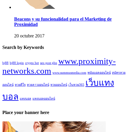
Beacons y su funcionalidad para el Marketing de
Proximidad
20 octubre 2017
Search by Keywords
www.proximity-
bj88
bj88 login
crypto bet
seo post pbn
networks.com
www.summusmedia.com
พนันบอลออนไลน์
สมัครหวย
เว็บแทง
ออนไลน์
หวยดีใจ
หวยลาวออนไลน์
หวยออนไลน์
เว็บหวย365
บอล
แทงบอล
แทงบอลออนไลน์
Place your banner here