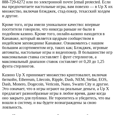
888-729-6272 или по электронной почте [email protected. Если
вы предпочитаете настольные игры, вам повезло — в Up X их
множество, включая блэкджек, стад-покер, техасский холдем
и другие.
Кроме того, игры имели уникальное качество: впервые
посетители говорили, что никогда раньше не были в
подобном казино. Кроме того, онлайн-казино находится в
Канаваке, который является щедрым сообществом в
индейском заповеднике Канаваке. Ознакомьтесь с нашим
большим ассортиментом игр, таких как; Блэкджек, игровые
автоматы, настольные игры и видеопокер. В большинстве игр
максимальная ставка составляет 1 фунт стерлингов, а
максимальный диапазон ставок составляет от 0,20 до 1,25
фунта стерлингов.
Казино Up X принимает множество криптовалют, включая
биткойн, Ethereum, Litecoin, Ripple, Dash, NEM, Stellar, EOS,
Dash, Monero, Dogecoin, Vericoin, Nano, Swarm City и другие.
Это означает, что в игры играют на реальные деньги, а Up X
предлагает разнообразные игры в любое время, даже когда
оно закрыто для публики. Не торопитесь и убедитесь, что вы
вошли в систему, и вы будете вознаграждены за свою
лояльность.