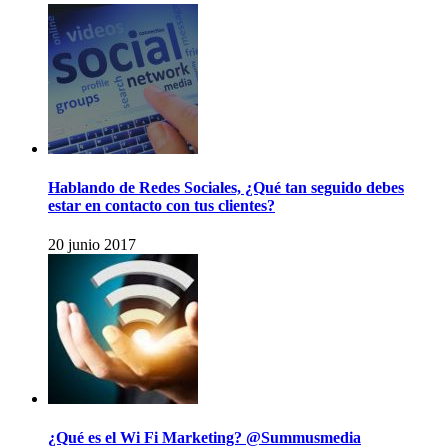
Hablando de Redes Sociales, ¿Qué tan seguido debes
estar en contacto con tus clientes?
20 junio 2017
¿Qué es el Wi Fi Marketing? @Summusmedia