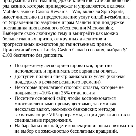
продуманная система поддержки клиентов. Список включает
ряд казино, которые принадлежат и управляются, включая
Mobile Casino и Casino Rewards. 1Win, включая Spin Sports,
имеет лицензию на предоставление услуг онлайн-гемблинга
от Управления по азартным играм Мальты при поддержке
поставщика программного обеспечения Microgaming.
Выберите свою любимую тему и выиграйте как можно
больше главных призов, от крупных джекпотов и
прогрессивных джекпотов до таинственных призов.
Присоединяйтесь к Lucky Casino Canada сегодня, выбрав $/
€100 бесплатно без депозита.
По-прежнему легко ориентироваться, приятно
использовать и принимать все варианты оплаты.
Доступен полный спектр банковских услуг (включая
поддержку в режиме реального времени).
Некоторые предлагают способы оплаты, которые не
покрывают –10% или 25% от депозита.
Посетите основной сайт, чтобы воспользоваться
многочисленными преимуществами, такими как
несколько валют, несколько банковских методов,
захватывающие VIP-программы, акции для клиентов и
специальные предложения.
На барабанах вы найдете коллекцию игровых автоматов
на выбор с возможностью бесплатных вращений,