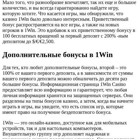
Мало того, что разнообразие впечатляет, так их еще и большое
количество, и вы всегда гарантированно найдете игру,
которую хотите. Что касается игры, мы обнаружили, что
казино 1Win было довольно интересным. Приветственный
бонус распространяется на все игры, а также на новых
игроков в 1Win. Это вдобавок к их приветственному бонусу в
100 бесплатных вращений за первый депозит с 200% -ным
депозитом до $/€/€2,500.
Дополнительные бонусы в 1Win
Для тех, кто любит дополнительные бонусы, второй – это
100% от вашего первого депозита, а в зависимости от суммы
вашего первого депозита можно обналичить до десяти раз
большие бонусы. Информационная страница 1Win Casino
предоставляет всю информацию и гарантирует, что любая
личная информация хранится на защищенных серверах. Они
разделены на типы бонусов казино, а затем, когда вы начнете
играть в игры, вы увидите, что есть список игр, которые
имеют право на получение бездепозитного бонуса.
1Win — это онлайн-казино, доступное как для мобильных
устройств, так и для настольных компьютеров.
Внушительную группу игр дополняет надежная и