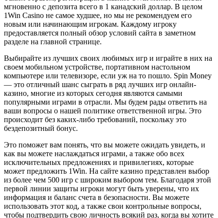
мгновенно с депозита всего в 1 канадский доллар. В целом
1Win Casino не самое худшее, но мы не рекомендуем его
новым или начинающим игрокам. Каждому игроку
предоставляется полный обзор условий сайта в заметном
разделе на главной странице.
Выбирайте из лучших своих любимых игр и играйте в них на
своем мобильном устройстве, портативном настольном
компьютере или телевизоре, если уж на то пошло. Spin Money
— это отличный шанс сыграть в ряд лучших игр онлайн-
казино, многие из которых сегодня являются самыми
популярными играми в отрасли. Мы будем рады ответить на
ваши вопросы о нашей политике ответственной игры. Это
происходит без каких-либо требований, поскольку это
бездепозитный бонус.
Это поможет вам понять, что вы можете ожидать увидеть, и
как вы можете наслаждаться играми, а также обо всех
исключительных предложениях и привилегиях, которые
может предложить 1Win. На сайте казино представлен выбор
из более чем 500 игр с широким выбором тем. Благодаря этой
первой линии защиты игроки могут быть уверены, что их
информация и баланс счета в безопасности. Вы можете
использовать этот код, а также свои контрольные вопросы,
чтобы подтвердить свою личность всякий раз, когда вы хотите