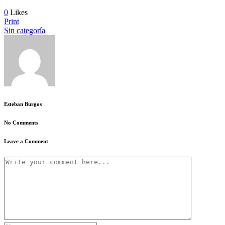
0
Likes
Print
Sin categoría
Esteban Burgos
No Comments
Leave a Comment