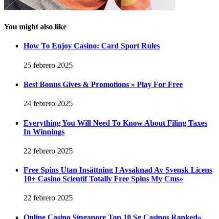
You might also like
How To Enjoy Casino: Card Sport Rules
25 febrero 2025
Best Bonus Gives & Promotions » Play For Free
24 febrero 2025
Everything You Will Need To Know About Filing Taxes
In Winnings
22 febrero 2025
Free Spins Utan Insättning I Avsaknad Av Svensk Licens
10+ Casino Scientif Totally Free Spins My Cms»
22 febrero 2025
Online Casino Singapore Top 10 Sg Casinos Ranked»