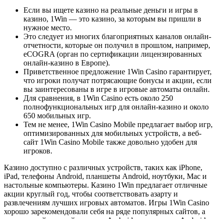
Если вы ищете казино на реальные деньги и игры в
казино, 1Win — это казино, за которым вы пришли в
нужное место.
Это следует из многих благоприятных каналов онлайн-
отчетности, которые он получил в прошлом, например,
eCOGRA (орган по сертификации лицензированных
онлайн-казино в Европе).
Приветственное предложение 1Win Casino гарантирует,
что игроки получат потрясающие бонусы и акции, если
вы заинтересованы в игре в игровые автоматы онлайн.
Для сравнения, в 1Win Casino есть около 250
полнофункциональных игр для онлайн-казино и около
650 мобильных игр.
Тем не менее, 1Win Casino Mobile предлагает выбор игр,
оптимизированных для мобильных устройств, а веб-
сайт 1Win Casino Mobile также довольно удобен для
игроков.
Казино доступно с различных устройств, таких как iPhone,
iPad, телефоны Android, планшеты Android, ноутбуки, Mac и
настольные компьютеры. Казино 1Win предлагает отличные
акции круглый год, чтобы соответствовать азарту и
развлечениям лучших игровых автоматов. Игры 1Win Casino
хорошо зарекомендовали себя на ряде популярных сайтов, а