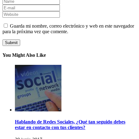
Guarda mi nombre, correo electrónico y web en este navegador
para la próxima vez que comente.
You Might Also Like
Hablando de Redes Sociales, ¿Qué tan seguido debes
estar en contacto con tus clientes?