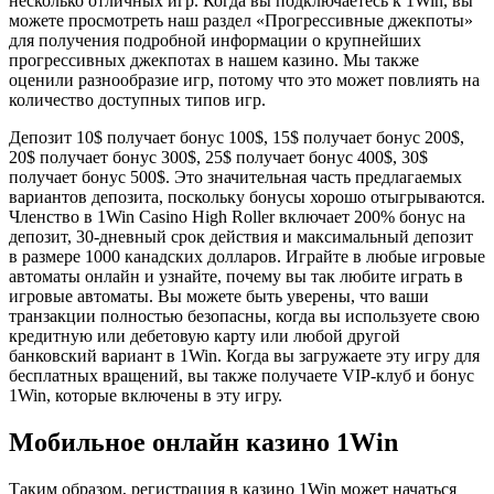
несколько отличных игр. Когда вы подключаетесь к 1Win, вы
можете просмотреть наш раздел «Прогрессивные джекпоты»
для получения подробной информации о крупнейших
прогрессивных джекпотах в нашем казино. Мы также
оценили разнообразие игр, потому что это может повлиять на
количество доступных типов игр.
Депозит 10$ получает бонус 100$, 15$ получает бонус 200$,
20$ получает бонус 300$, 25$ получает бонус 400$, 30$
получает бонус 500$. Это значительная часть предлагаемых
вариантов депозита, поскольку бонусы хорошо отыгрываются.
Членство в 1Win Casino High Roller включает 200% бонус на
депозит, 30-дневный срок действия и максимальный депозит
в размере 1000 канадских долларов. Играйте в любые игровые
автоматы онлайн и узнайте, почему вы так любите играть в
игровые автоматы. Вы можете быть уверены, что ваши
транзакции полностью безопасны, когда вы используете свою
кредитную или дебетовую карту или любой другой
банковский вариант в 1Win. Когда вы загружаете эту игру для
бесплатных вращений, вы также получаете VIP-клуб и бонус
1Win, которые включены в эту игру.
Мобильное онлайн казино 1Win
Таким образом, регистрация в казино 1Win может начаться