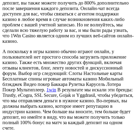
депозит, вы также можете получить до 800% дополнительно
после завершения каждого депозита. Онлайн-чат всегда
доступен для вас, чтобы связаться с агентом поддержки
казино в любое время в случае возникновения каких-либо
проблем с вашей учетной записью. Но не волнуйтесь, мы
сделали всю тяжелую работу за вас, и мы были рады узнать,
что 1Win Casino является одним из лучших веб-сайтов онлайн-
казино.
А поскольку в игры казино обычно играют онлайн, у
пользователей нет простого способа загрузить приложение
казино. Также есть множество других функций, включая
отзывы клиентов, блог, ленту новостей и дискуссионный
форум. Выбор игр следующий: Слоты Настольные карты
Бесплатные спины игровые автоматы казино Мобильный
блэкджек Видео покер Баккара Рулетка Карусель Лотера
Покер Мультиплеер.
1win
В результате мы искали эти бренды:
Trustly, eCogra, SSL Secure, Gojak и Yggdrasil, чтобы убедиться,
что мы отправляем деньги в нужное казино. Во-первых, вы
должны выбрать казино, которое имеет репутацию в
индустрии казино. Чем больше вы вносите, тем больше будет
депозит, но имейте в виду, что вы можете получить только
полный 100% бонус на матч за каждый депозит на одном
счете.