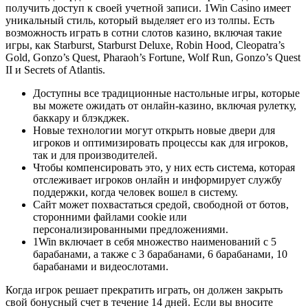
получить доступ к своей учетной записи. 1Win Casino имеет
уникальный стиль, который выделяет его из толпы. Есть
возможность играть в сотни слотов казино, включая такие
игры, как Starburst, Starburst Deluxe, Robin Hood, Cleopatra’s
Gold, Gonzo’s Quest, Pharaoh’s Fortune, Wolf Run, Gonzo’s Quest
II и Secrets of Atlantis.
Доступны все традиционные настольные игры, которые
вы можете ожидать от онлайн-казино, включая рулетку,
баккару и блэкджек.
Новые технологии могут открыть новые двери для
игроков и оптимизировать процессы как для игроков,
так и для производителей.
Чтобы компенсировать это, у них есть система, которая
отслеживает игроков онлайн и информирует службу
поддержки, когда человек вошел в систему.
Сайт может похвастаться средой, свободной от ботов,
сторонними файлами cookie или
персонализированными предложениями.
1Win включает в себя множество наименований с 5
барабанами, а также с 3 барабанами, 6 барабанами, 10
барабанами и видеослотами.
Когда игрок решает прекратить играть, он должен закрыть
свой бонусный счет в течение 14 дней. Если вы вносите