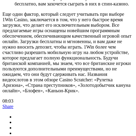
бесплатно, вам захочется сыграть в них в спин-казино.
Еще один фактор, который следует учитывать при выборе
1Win Casino, заключается в том, что у него быстрое время
загрузки, что делает его исключительным выбором. Все
предлагаемые игры оснащены новейшим программным
обеспечением, обеспечивающим качественный игровой опыт
онлайн. Загрузки бесплатны и мгновенны, и вам даже не
нужно вносить депозит, чтобы играть. 1Win более чем
счастливо разрешить мобильную игру на любом устройстве,
которое предлагает полную функциональность. Будучи
британской компанией, мы знаем, что все британские игроки
пользуются дополнительными преимуществами, но не
ожидаем, что они будут сдерживать нас. Названия
видеослотов в этом обзоре Casino Scratcher: «Рулетка
Аризона», «Страна преступников», «Золотодобытчик кануна
онлайн», «Блофен», «Каньон-Крик».
08:03
Share