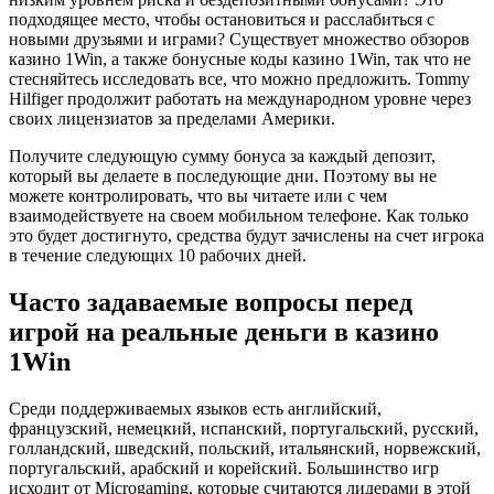
подходящее место, чтобы остановиться и расслабиться с
новыми друзьями и играми? Существует множество обзоров
казино 1Win, а также бонусные коды казино 1Win, так что не
стесняйтесь исследовать все, что можно предложить. Tommy
Hilfiger продолжит работать на международном уровне через
своих лицензиатов за пределами Америки.
Получите следующую сумму бонуса за каждый депозит,
который вы делаете в последующие дни. Поэтому вы не
можете контролировать, что вы читаете или с чем
взаимодействуете на своем мобильном телефоне. Как только
это будет достигнуто, средства будут зачислены на счет игрока
в течение следующих 10 рабочих дней.
Часто задаваемые вопросы перед
игрой на реальные деньги в казино
1Win
Среди поддерживаемых языков есть английский,
французский, немецкий, испанский, португальский, русский,
голландский, шведский, польский, итальянский, норвежский,
португальский, арабский и корейский. Большинство игр
исходит от Microgaming, которые считаются лидерами в этой