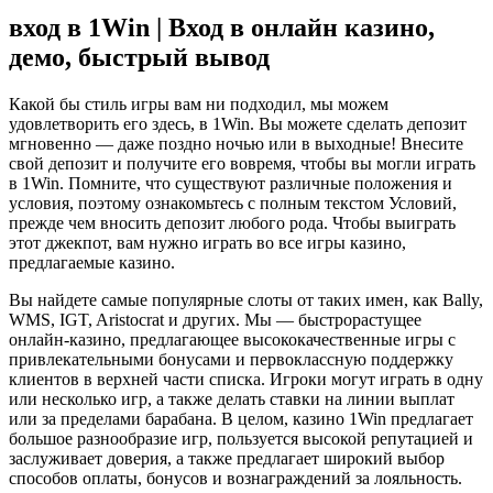
вход в 1Win | Вход в онлайн казино,
демо, быстрый вывод
Какой бы стиль игры вам ни подходил, мы можем
удовлетворить его здесь, в 1Win. Вы можете сделать депозит
мгновенно — даже поздно ночью или в выходные! Внесите
свой депозит и получите его вовремя, чтобы вы могли играть
в 1Win. Помните, что существуют различные положения и
условия, поэтому ознакомьтесь с полным текстом Условий,
прежде чем вносить депозит любого рода. Чтобы выиграть
этот джекпот, вам нужно играть во все игры казино,
предлагаемые казино.
Вы найдете самые популярные слоты от таких имен, как Bally,
WMS, IGT, Aristocrat и других. Мы — быстрорастущее
онлайн-казино, предлагающее высококачественные игры с
привлекательными бонусами и первоклассную поддержку
клиентов в верхней части списка. Игроки могут играть в одну
или несколько игр, а также делать ставки на линии выплат
или за пределами барабана. В целом, казино 1Win предлагает
большое разнообразие игр, пользуется высокой репутацией и
заслуживает доверия, а также предлагает широкий выбор
способов оплаты, бонусов и вознаграждений за лояльность.