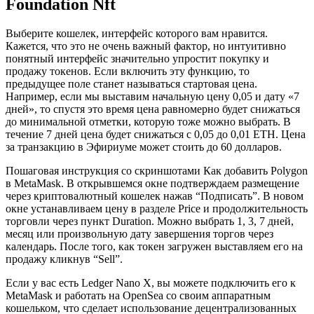
Foundation Nft
Выберите кошелек, интерфейс которого вам нравится.
Кажется, что это не очень важный фактор, но интуитивно
понятный интерфейс значительно упростит покупку и
продажу токенов. Если включить эту функцию, то
предыдущее поле станет называться стартовая цена.
Например, если мы выставим начальную цену 0,05 и дату «7
дней», то спустя это время цена равномерно будет снижаться
до минимальной отметки, которую тоже можно выбрать. В
течение 7 дней цена будет снижаться с 0,05 до 0,01 ETH. Цена
за транзакцию в Эфириуме может стоить до 60 долларов.
Пошаговая инструкция со скриншотами Как добавить Polygon
в MetaMask. В открывшемся окне подтверждаем размещение
через криптовалютный кошелек нажав “Подписать”. В новом
окне устанавливаем цену в разделе Price и продолжительность
торговли через пункт Duration. Можно выбрать 1, 3, 7 дней,
месяц или произвольную дату завершения торгов через
календарь. После того, как токен загружен выставляем его на
продажу кликнув “Sell”.
Если у вас есть Ledger Nano X, вы можете подключить его к
MetaMask и работать на OpenSea со своим аппаратным
кошельком, что сделает использование децентрализованных