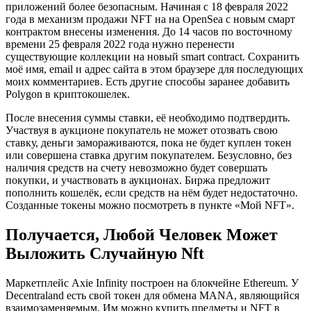
приложений более безопасным. Начиная с 18 февраля 2022
года в механизм продажи NFT на на OpenSea с новым смарт
контрактом внесены изменения. До 14 часов по восточному
времени 25 февраля 2022 года нужно перенести
существующие коллекции на новый smart contract. Сохранить
моё имя, email и адрес сайта в этом браузере для последующих
моих комментариев. Есть другие способы заранее добавить
Polygon в криптокошелек.
После внесения суммы ставки, её необходимо подтвердить.
Участвуя в аукционе покупатель не может отозвать свою
ставку, деньги замораживаются, пока не будет куплен токен
или совершена ставка другим покупателем. Безусловно, без
наличия средств на счету невозможно будет совершать
покупки, и участвовать в аукционах. Биржа предложит
пополнить кошелёк, если средств на нём будет недостаточно.
Созданные токены можно посмотреть в пункте «Мой NFT».
Получается, Любой Человек Может
Выложить Случайную Nft
Маркетплейс Axie Infinity построен на блокчейне Ethereum. У
Decentraland есть свой токен для обмена MANA, являющийся
взаимозаменяемым. Им можно купить предметы и NFT в