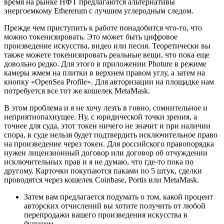
время на рынке НФТ предлагаются альтернативы
энергоемкому Ethererum с лучшим углеродным следом.
Прежде чем приступить к работе понадобится что-то, что
можно токенизировать. Это может быть цифровое
произведение искусства, видео или песня. Теоретически вы
также можете токенизировать реальные вещи, что пока еще
довольно редко. Для этого в приложении Photure в режиме
камеры жмем на плитки в верхнем правом углу, а затем на
кнопку «OpenSea Profile». Для авторизации на площадке нам
потребуется все тот же кошелек MetaMask.
В этом проблема и я не хочу лезть в говно, сомнительное и
неприятнопахнущее. Ну, с юридической точки зрения, а
точнее для суда, этот токен ничего не значит и при наличии
спора, в суде нельзя будет подтвердить исключительное право
на произведение через токен. Для российского правопорядка
нужен лицензионный договор или договор об отчуждении
исключительных прав и я не думаю, что где-то пока по
другому. Карточки покупаются паками по 5 штук, сделки
проводятся через кошелек Coinbase, Portis или MetaMask.
Затем вам предлагается подумать о том, какой процент
авторских отчислений вы хотите получить от любой
перепродажи вашего произведения искусства в
будущем.