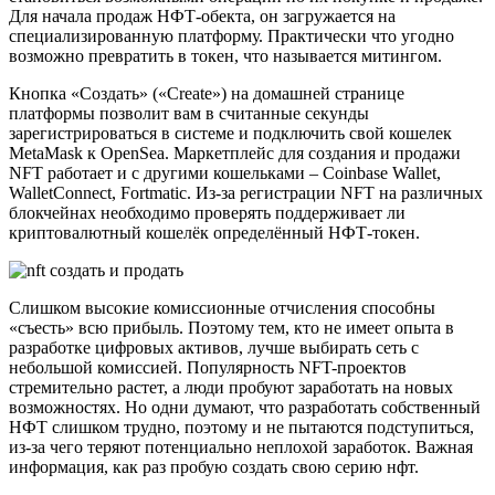
Для начала продаж НФТ-обекта, он загружается на
специализированную платформу. Практически что угодно
возможно превратить в токен, что называется митингом.
Кнопка «Создать» («Create») на домашней странице
платформы позволит вам в считанные секунды
зарегистрироваться в системе и подключить свой кошелек
MetaMask к OpenSea. Маркетплейс для создания и продажи
NFT работает и с другими кошельками – Coinbase Wallet,
WalletConnect, Fortmatic. Из-за регистрации NFT на различных
блокчейнах необходимо проверять поддерживает ли
криптовалютный кошелёк определённый НФТ-токен.
Слишком высокие комиссионные отчисления способны
«съесть» всю прибыль. Поэтому тем, кто не имеет опыта в
разработке цифровых активов, лучше выбирать сеть с
небольшой комиссией. Популярность NFT-проектов
стремительно растет, а люди пробуют заработать на новых
возможностях. Но одни думают, что разработать собственный
НФТ слишком трудно, поэтому и не пытаются подступиться,
из-за чего теряют потенциально неплохой заработок. Важная
информация, как раз пробую создать свою серию нфт.