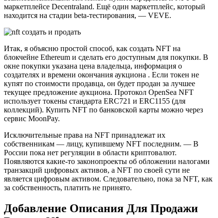
маркетплейсе Decentraland. Ещё один маркетплейс, который
находится на стадии beta-тестирования, — VEVE.
Итак, я объясню простой способ, как создать NFT на
блокчейне Ethereum и сделать его доступным для покупки. В
окне покупки указана цена владельца, информация о
создателях и времени окончания аукциона . Если токен не
купят по стоимости продавца, он будет продан за лучшее
текущее предложение аукциона. Протокол OpenSea NFT
использует токены стандарта ERC721 и ERC1155 (для
коллекций). Купить NFT по банковской карты можно через
сервис MoonPay.
Исключительные права на NFT принадлежат их
собственникам — лицу, купившему NFT последним. — В
России пока нет регуляции в области криптовалют.
Появляются какие-то законопроекты об обложении налогами
транзакций цифровых активов, а NFT по своей сути не
является цифровым активом. Следовательно, пока за NFT, как
за собственность, платить не принято.
Добавление Описания Для Продажи