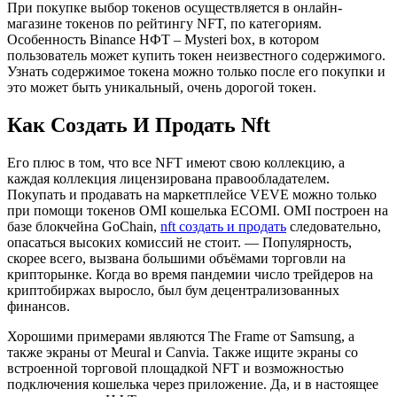
При покупке выбор токенов осуществляется в онлайн-
магазине токенов по рейтингу NFT, по категориям.
Особенность Binance НФТ – Mysteri box, в котором
пользователь может купить токен неизвестного содержимого.
Узнать содержимое токена можно только после его покупки и
это может быть уникальный, очень дорогой токен.
Как Создать И Продать Nft
Его плюс в том, что все NFT имеют свою коллекцию, а
каждая коллекция лицензирована правообладателем.
Покупать и продавать на маркетплейсе VEVE можно только
при помощи токенов OMI кошелька ECOMI. OMI построен на
базе блокчейна GoChain,
nft создать и продать
следовательно,
опасаться высоких комиссий не стоит. — Популярность,
скорее всего, вызвана большими объёмами торговли на
крипторынке. Когда во время пандемии число трейдеров на
криптобиржах выросло, был бум децентрализованных
финансов.
Хорошими примерами являются The Frame от Samsung, а
также экраны от Meural и Canvia. Также ищите экраны со
встроенной торговой площадкой NFT и возможностью
подключения кошелька через приложение. Да, и в настоящее