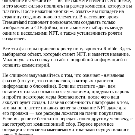
блокчейне вы чеканите — вы не сможете изменить его позже,
и это может сильно повлиять на размер комиссии, которую вы
платите. После нажатия кнопки «Создать» вы попадете на
страницу создания нового элемента. В настоящее время
Treasureland позволяет пользователям создавать только
изображения и GIF-файлы, но вы можете выбирать между
одним и несколькими NFT, а также устанавливать роялти
создателей.
Все эти факторы привели к росту популярности Rarible. Здесь
выбирается объект, который станет NFT, и задается название.
Можно указать ссылку на сайт с подробной информацией и
оставить комментарий.
Не слишком задумывайтесь о том, что означает «начальная
фраза» (по сути, это список слов, в которых хранится
информация о блокчейне). Если вы ответите «да», вам
останется только согласиться с условиями, придумать пароль
и пройти некоторые меры безопасности, после чего ваш
аккаунт будет создан. Главная особенность платформы в том,
что вы не платите никаких денег за создание NFT даже для
его продажи — все расходы ложатся на плечи покупателя.
Если вы решите бесплатно передать токен другому человеку, с
вас потребуют комиссионный сбор. Первое время все
операции с невзаимозаменяемыми токенами осуществлялись
через Ethereum.